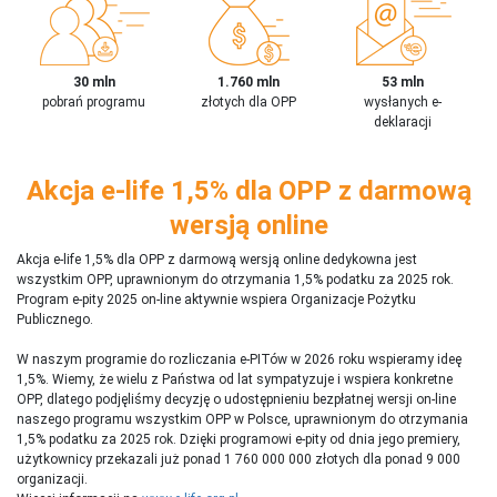
30 mln
1.760 mln
53 mln
pobrań programu
złotych dla OPP
wysłanych e-
deklaracji
Akcja e-life 1,5% dla OPP z darmową
wersją online
Akcja e-life 1,5% dla OPP z darmową wersją online dedykowna jest
wszystkim OPP, uprawnionym do otrzymania 1,5% podatku za 2025 rok.
Program e-pity 2025 on-line aktywnie wspiera Organizacje Pożytku
Publicznego.
W naszym programie do rozliczania e-PITów w 2026 roku wspieramy ideę
1,5%. Wiemy, że wielu z Państwa od lat sympatyzuje i wspiera konkretne
OPP, dlatego podjęliśmy decyzję o udostępnieniu bezpłatnej wersji on-line
naszego programu wszystkim OPP w Polsce, uprawnionym do otrzymania
1,5% podatku za 2025 rok. Dzięki programowi e-pity od dnia jego premiery,
użytkownicy przekazali już ponad 1 760 000 000 złotych dla ponad 9 000
organizacji.