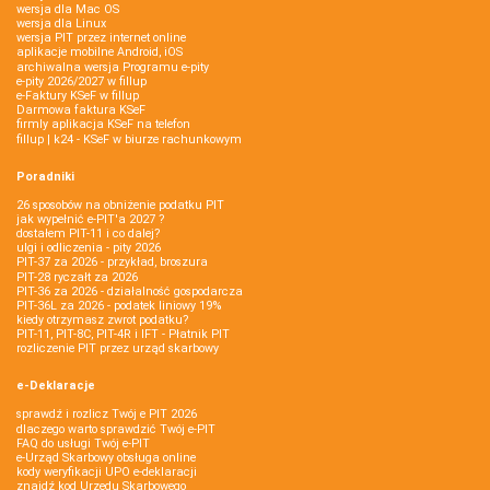
wersja dla Mac OS
wersja dla Linux
wersja PIT przez internet online
aplikacje mobilne Android, iOS
archiwalna wersja Programu e-pity
e-pity 2026/2027 w fillup
e‑Faktury KSeF w fillup
Darmowa faktura KSeF
firmly aplikacja KSeF na telefon
fillup | k24 - KSeF w biurze rachunkowym
Poradniki
26 sposobów na obniżenie podatku PIT
jak wypełnić e-PIT'a 2027 ?
dostałem PIT-11 i co dalej?
ulgi i odliczenia - pity 2026
PIT-37 za 2026 - przykład, broszura
PIT-28 ryczałt za 2026
PIT-36 za 2026 - działalność gospodarcza
PIT-36L za 2026 - podatek liniowy 19%
kiedy otrzymasz zwrot podatku?
PIT-11, PIT-8C, PIT-4R i IFT - Płatnik PIT
rozliczenie PIT przez urząd skarbowy
e-Deklaracje
sprawdź i rozlicz Twój e PIT 2026
dlaczego warto sprawdzić Twój e-PIT
FAQ do usługi Twój e-PIT
e-Urząd Skarbowy obsługa online
kody weryfikacji UPO e-deklaracji
znajdź kod Urzędu Skarbowego