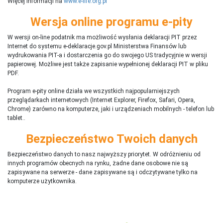
Więcej informacji na
www.e-life.org.pl
Wersja online programu e-pity
W wersji on-line podatnik ma możliwość wysłania deklaracji PIT przez
Internet do systemu e-deklaracje.gov.pl Ministerstwa Finansów lub
wydrukowania PIT-a i dostarczenia go do swojego US tradycyjnie w wersji
papierowej. Możliwe jest także zapisanie wypełnionej deklaracji PIT w pliku
PDF.
Program e-pity online działa we wszystkich najpopularniejszych
przeglądarkach internetowych (Internet Explorer, Firefox, Safari, Opera,
Chrome) zarówno na komputerze, jaki i urządzeniach mobilnych - telefon lub
tablet..
Bezpieczeństwo Twoich danych
Bezpieczeństwo danych to nasz najwyższy priorytet. W odróżnieniu od
innych programów obecnych na rynku,
ż
adne dane osobowe nie są
zapisywane na serwerze - dane zapisywane są i odczytywane tylko na
komputerze użytkownika.