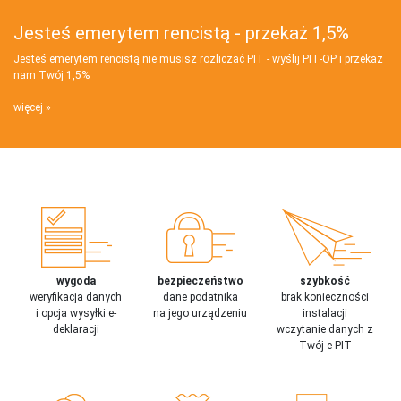
Jesteś emerytem rencistą - przekaż 1,5%
Jesteś emerytem rencistą nie musisz rozliczać PIT - wyślij PIT‑OP i przekaż
nam Twój 1,5%
więcej
wygoda
bezpieczeństwo
szybkość
weryfikacja danych
dane podatnika
brak konieczności
i opcja wysyłki e-
na jego urządzeniu
instalacji
deklaracji
wczytanie danych z
Twój e-PIT