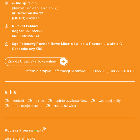
e-file sp. z o.o.
(dawniej: e-file sp. z o.o. sp. k.)
ul. Jeziorańska 12
(60-461) Poznań
NIP: 7811934421
Regon: 365695953
KRS: 0001202973
Sąd Rejonowy Poznań Nowe Miasto i Wilda w Poznaniu Wydział VIII
Gospodarczy KRS.
Znajdź Urząd Skarbowy online
Infolinia Krajowej Informacji Skarbowej: 801 055 055, +48 22 330 03 30
e-file
kontakt
o nas
opinie użytkowników
wesprzyj e-pity
informacje prawne
mapa serwisu
®
Pobierz
Program
e‑
pity
wersja dla Windows