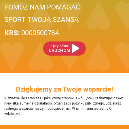
POMÓŻ NAM POMAGAĆ!
SPORT TWOJĄ SZANSĄ
KRS:
0000500784
e-pity online
URUCHOM
Dziękujemy za Twoje wsparcie!
Nieważne, ile zarabiasz i jaką kwotę stanowi Twój 1,5%. Przekazując nawet
niewielką sumę na działalnosć organizacji pożytku publicznego, udzielasz
realnego wsparcia naszym podopiecznym. W ich imieniu jesteśmy Ci
wdzięczni.