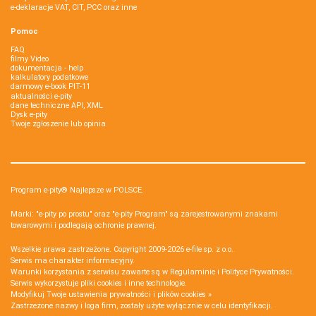
e-deklaracje VAT, CIT, PCC oraz inne
Pomoc
FAQ
filmy Video
dokumentacja - help
kalkulatory podatkowe
darmowy e-book PIT-11
aktualności e-pity
dane techniczne API, XML
Dysk e-pity
Twoje zgłoszenie lub opinia
Program e-pity® Najlepsze w POLSCE.
Marki: "e-pity po prostu" oraz "e-pity Program" są zarejestrowanymi znakami
towarowymi i podlegają ochronie prawnej.
Wszelkie prawa zastrzeżone. Copyright 2009-2026
e-file sp. z o.o.
Serwis ma charakter informacyjny.
Warunki korzystania z serwisu zawarte są w
Regulaminie
i
Polityce Prywatności
.
Serwis wykorzystuje
pliki cookies i inne technologie
.
Modyfikuj Twoje ustawienia prywatności i plików cookies »
Zastrzeżone nazwy i loga firm, zostały użyte wyłącznie w celu identyfikacji.