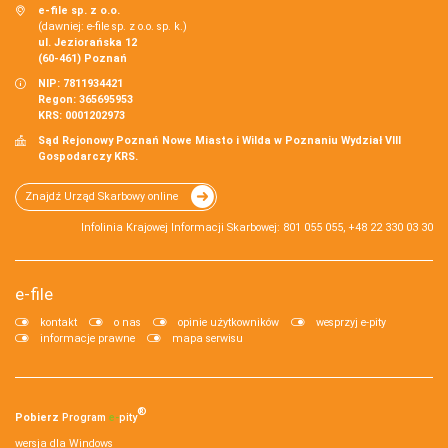
e-file sp. z o.o.
(dawniej: e-file sp. z o.o. sp. k.)
ul. Jeziorańska 12
(60-461) Poznań
NIP: 7811934421
Regon: 365695953
KRS: 0001202973
Sąd Rejonowy Poznań Nowe Miasto i Wilda w Poznaniu Wydział VIII
Gospodarczy KRS.
Znajdź Urząd Skarbowy online
Infolinia Krajowej Informacji Skarbowej: 801 055 055, +48 22 330 03 30
e-file
kontakt
o nas
opinie użytkowników
wesprzyj e-pity
informacje prawne
mapa serwisu
®
Pobierz
Program
e‑
pity
wersja dla Windows