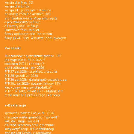
wersja dla Mac OS
wersja dla Linux
wersja PIT przez internet online
aplikacje mobilne Android, iOS
archiwalna wersja Programu e-pity
e-pity 2026/2027 w fillup
e‑Faktury KSeF w fillup
Darmowa faktura KSeF
firmly aplikacja KSeF na telefon
fillup | k24 - KSeF w biurze rachunkowym
Poradniki
26 sposobów na obniżenie podatku PIT
jak wypełnić e-PIT'a 2027 ?
dostałem PIT-11 i co dalej?
ulgi i odliczenia - pity 2026
PIT-37 za 2026 - przykład, broszura
PIT-28 ryczałt za 2026
PIT-36 za 2026 - działalność gospodarcza
PIT-36L za 2026 - podatek liniowy 19%
kiedy otrzymasz zwrot podatku?
PIT-11, PIT-8C, PIT-4R i IFT - Płatnik PIT
rozliczenie PIT przez urząd skarbowy
e-Deklaracje
sprawdź i rozlicz Twój e PIT 2026
dlaczego warto sprawdzić Twój e-PIT
FAQ do usługi Twój e-PIT
e-Urząd Skarbowy obsługa online
kody weryfikacji UPO e-deklaracji
znajdź kod Urzędu Skarbowego