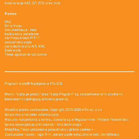
e-deklaracje VAT, CIT, PCC oraz inne
Pomoc
FAQ
filmy Video
dokumentacja - help
kalkulatory podatkowe
darmowy e-book PIT-11
aktualności e-pity
dane techniczne API, XML
Dysk e-pity
Twoje zgłoszenie lub opinia
Program e-pity® Najlepsze w POLSCE.
Marki: "e-pity po prostu" oraz "e-pity Program" są zarejestrowanymi znakami
towarowymi i podlegają ochronie prawnej.
Wszelkie prawa zastrzeżone. Copyright 2009-2026
e-file sp. z o.o.
Serwis ma charakter informacyjny.
Warunki korzystania z serwisu zawarte są w
Regulaminie
i
Polityce Prywatności
.
Serwis wykorzystuje
pliki cookies i inne technologie
.
Modyfikuj Twoje ustawienia prywatności i plików cookies »
Zastrzeżone nazwy i loga firm, zostały użyte wyłącznie w celu identyfikacji.