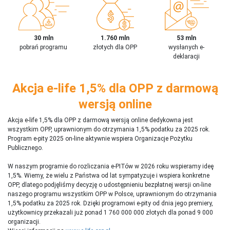
30 mln
1.760 mln
53 mln
pobrań programu
złotych dla OPP
wysłanych e-
deklaracji
Akcja e-life 1,5% dla OPP z darmową
wersją online
Akcja e-life 1,5% dla OPP z darmową wersją online dedykowna jest
wszystkim OPP, uprawnionym do otrzymania 1,5% podatku za 2025 rok.
Program e-pity 2025 on-line aktywnie wspiera Organizacje Pożytku
Publicznego.
W naszym programie do rozliczania e-PITów w 2026 roku wspieramy ideę
1,5%. Wiemy, że wielu z Państwa od lat sympatyzuje i wspiera konkretne
OPP, dlatego podjęliśmy decyzję o udostępnieniu bezpłatnej wersji on-line
naszego programu wszystkim OPP w Polsce, uprawnionym do otrzymania
1,5% podatku za 2025 rok. Dzięki programowi e-pity od dnia jego premiery,
użytkownicy przekazali już ponad 1 760 000 000 złotych dla ponad 9 000
organizacji.