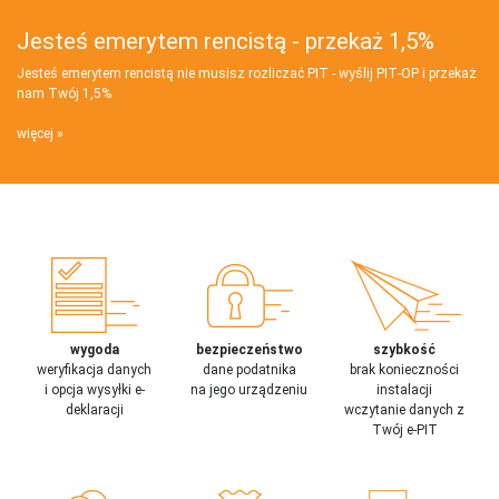
Jesteś emerytem rencistą - przekaż 1,5%
Jesteś emerytem rencistą nie musisz rozliczać PIT - wyślij PIT‑OP i przekaż
nam Twój 1,5%
więcej
wygoda
bezpieczeństwo
szybkość
weryfikacja danych
dane podatnika
brak konieczności
i opcja wysyłki e-
na jego urządzeniu
instalacji
deklaracji
wczytanie danych z
Twój e-PIT