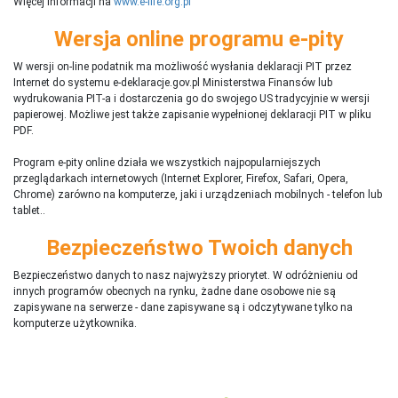
Więcej informacji na
www.e-life.org.pl
Wersja online programu e-pity
W wersji on-line podatnik ma możliwość wysłania deklaracji PIT przez
Internet do systemu e-deklaracje.gov.pl Ministerstwa Finansów lub
wydrukowania PIT-a i dostarczenia go do swojego US tradycyjnie w wersji
papierowej. Możliwe jest także zapisanie wypełnionej deklaracji PIT w pliku
PDF.
Program e-pity online działa we wszystkich najpopularniejszych
przeglądarkach internetowych (Internet Explorer, Firefox, Safari, Opera,
Chrome) zarówno na komputerze, jaki i urządzeniach mobilnych - telefon lub
tablet..
Bezpieczeństwo Twoich danych
Bezpieczeństwo danych to nasz najwyższy priorytet. W odróżnieniu od
innych programów obecnych na rynku,
ż
adne dane osobowe nie są
zapisywane na serwerze - dane zapisywane są i odczytywane tylko na
komputerze użytkownika.