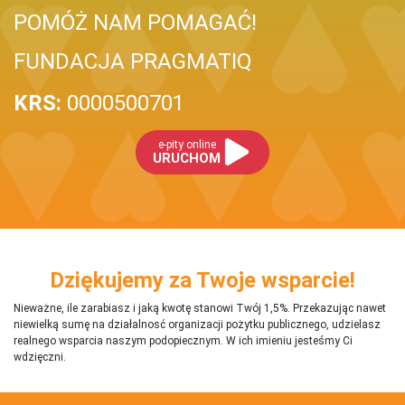
POMÓŻ NAM POMAGAĆ!
FUNDACJA PRAGMATIQ
KRS:
0000500701
e-pity online
URUCHOM
Dziękujemy za Twoje wsparcie!
Nieważne, ile zarabiasz i jaką kwotę stanowi Twój 1,5%. Przekazując nawet
niewielką sumę na działalnosć organizacji pożytku publicznego, udzielasz
realnego wsparcia naszym podopiecznym. W ich imieniu jesteśmy Ci
wdzięczni.