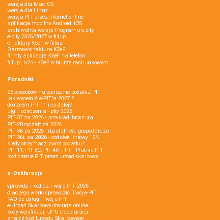
wersja dla Mac OS
wersja dla Linux
wersja PIT przez internet online
aplikacje mobilne Android, iOS
archiwalna wersja Programu e-pity
e-pity 2026/2027 w fillup
e‑Faktury KSeF w fillup
Darmowa faktura KSeF
firmly aplikacja KSeF na telefon
fillup | k24 - KSeF w biurze rachunkowym
Poradniki
26 sposobów na obniżenie podatku PIT
jak wypełnić e-PIT'a 2027 ?
dostałem PIT-11 i co dalej?
ulgi i odliczenia - pity 2026
PIT-37 za 2026 - przykład, broszura
PIT-28 ryczałt za 2026
PIT-36 za 2026 - działalność gospodarcza
PIT-36L za 2026 - podatek liniowy 19%
kiedy otrzymasz zwrot podatku?
PIT-11, PIT-8C, PIT-4R i IFT - Płatnik PIT
rozliczenie PIT przez urząd skarbowy
e-Deklaracje
sprawdź i rozlicz Twój e PIT 2026
dlaczego warto sprawdzić Twój e-PIT
FAQ do usługi Twój e-PIT
e-Urząd Skarbowy obsługa online
kody weryfikacji UPO e-deklaracji
znajdź kod Urzędu Skarbowego