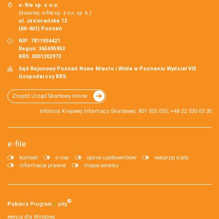
e-file sp. z o.o.
(dawniej: e-file sp. z o.o. sp. k.)
ul. Jeziorańska 12
(60-461) Poznań
NIP: 7811934421
Regon: 365695953
KRS: 0001202973
Sąd Rejonowy Poznań Nowe Miasto i Wilda w Poznaniu Wydział VIII
Gospodarczy KRS.
Znajdź Urząd Skarbowy online
Infolinia Krajowej Informacji Skarbowej: 801 055 055, +48 22 330 03 30
e-file
kontakt
o nas
opinie użytkowników
wesprzyj e-pity
informacje prawne
mapa serwisu
®
Pobierz
Program
e‑
pity
wersja dla Windows