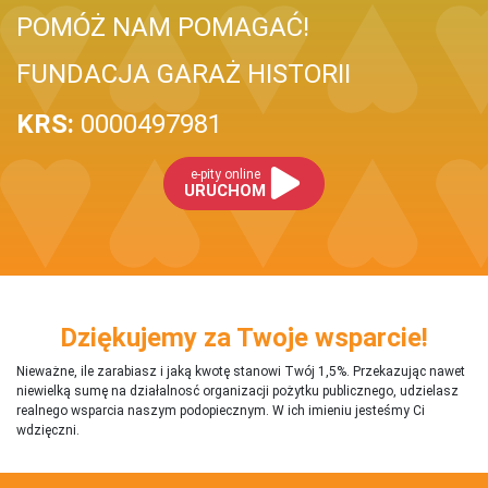
POMÓŻ NAM POMAGAĆ!
FUNDACJA GARAŻ HISTORII
KRS:
0000497981
e-pity online
URUCHOM
Dziękujemy za Twoje wsparcie!
Nieważne, ile zarabiasz i jaką kwotę stanowi Twój 1,5%. Przekazując nawet
niewielką sumę na działalnosć organizacji pożytku publicznego, udzielasz
realnego wsparcia naszym podopiecznym. W ich imieniu jesteśmy Ci
wdzięczni.