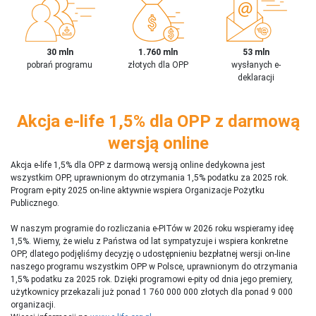
30 mln
1.760 mln
53 mln
pobrań programu
złotych dla OPP
wysłanych e-
deklaracji
Akcja e-life 1,5% dla OPP z darmową
wersją online
Akcja e-life 1,5% dla OPP z darmową wersją online dedykowna jest
wszystkim OPP, uprawnionym do otrzymania 1,5% podatku za 2025 rok.
Program e-pity 2025 on-line aktywnie wspiera Organizacje Pożytku
Publicznego.
W naszym programie do rozliczania e-PITów w 2026 roku wspieramy ideę
1,5%. Wiemy, że wielu z Państwa od lat sympatyzuje i wspiera konkretne
OPP, dlatego podjęliśmy decyzję o udostępnieniu bezpłatnej wersji on-line
naszego programu wszystkim OPP w Polsce, uprawnionym do otrzymania
1,5% podatku za 2025 rok. Dzięki programowi e-pity od dnia jego premiery,
użytkownicy przekazali już ponad 1 760 000 000 złotych dla ponad 9 000
organizacji.