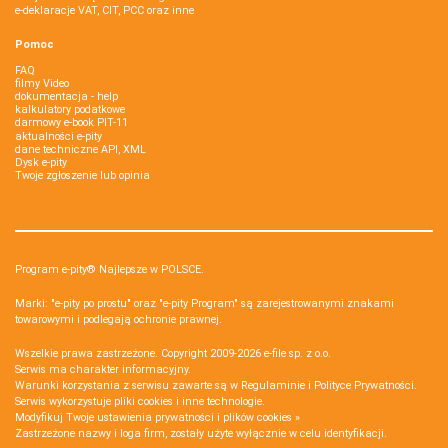
e-deklaracje VAT, CIT, PCC oraz inne
Pomoc
FAQ
filmy Video
dokumentacja - help
kalkulatory podatkowe
darmowy e-book PIT-11
aktualności e-pity
dane techniczne API, XML
Dysk e-pity
Twoje zgłoszenie lub opinia
Program e-pity® Najlepsze w POLSCE.
Marki: "e-pity po prostu" oraz "e-pity Program" są zarejestrowanymi znakami
towarowymi i podlegają ochronie prawnej.
Wszelkie prawa zastrzeżone. Copyright 2009-2026
e-file sp. z o.o.
Serwis ma charakter informacyjny.
Warunki korzystania z serwisu zawarte są w
Regulaminie
i
Polityce Prywatności
.
Serwis wykorzystuje
pliki cookies i inne technologie
.
Modyfikuj Twoje ustawienia prywatności i plików cookies »
Zastrzeżone nazwy i loga firm, zostały użyte wyłącznie w celu identyfikacji.