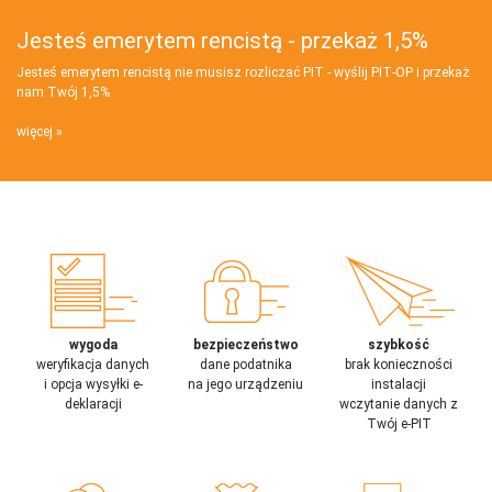
Jesteś emerytem rencistą - przekaż 1,5%
Jesteś emerytem rencistą nie musisz rozliczać PIT - wyślij PIT‑OP i przekaż
nam Twój 1,5%
więcej
wygoda
bezpieczeństwo
szybkość
weryfikacja danych
dane podatnika
brak konieczności
i opcja wysyłki e-
na jego urządzeniu
instalacji
deklaracji
wczytanie danych z
Twój e-PIT