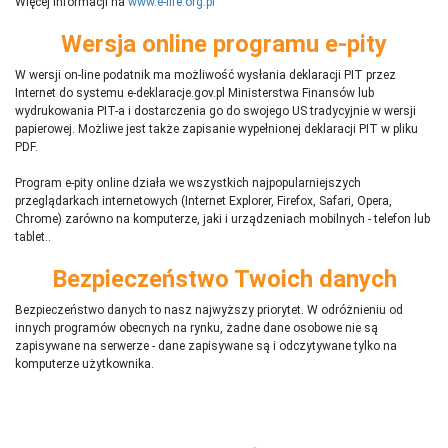
Więcej informacji na
www.e-life.org.pl
Wersja online programu e-pity
W wersji on-line podatnik ma możliwość wysłania deklaracji PIT przez
Internet do systemu e-deklaracje.gov.pl Ministerstwa Finansów lub
wydrukowania PIT-a i dostarczenia go do swojego US tradycyjnie w wersji
papierowej. Możliwe jest także zapisanie wypełnionej deklaracji PIT w pliku
PDF.
Program e-pity online działa we wszystkich najpopularniejszych
przeglądarkach internetowych (Internet Explorer, Firefox, Safari, Opera,
Chrome) zarówno na komputerze, jaki i urządzeniach mobilnych - telefon lub
tablet..
Bezpieczeństwo Twoich danych
Bezpieczeństwo danych to nasz najwyższy priorytet. W odróżnieniu od
innych programów obecnych na rynku,
ż
adne dane osobowe nie są
zapisywane na serwerze - dane zapisywane są i odczytywane tylko na
komputerze użytkownika.