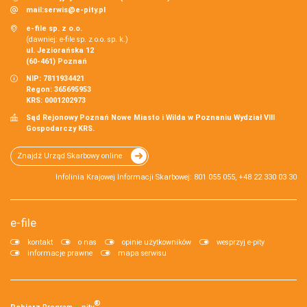
mail:
serwis@e-pity.pl
e-file sp. z o.o.
(dawniej: e-file sp. z o.o. sp. k.)
ul. Jeziorańska 12
(60-461) Poznań
NIP: 7811934421
Regon: 365695953
KRS: 0001202973
Sąd Rejonowy Poznań Nowe Miasto i Wilda w Poznaniu Wydział VIII
Gospodarczy KRS.
Znajdź Urząd Skarbowy online
Infolinia Krajowej Informacji Skarbowej: 801 055 055, +48 22 330 03 30
e-file
kontakt
o nas
opinie użytkowników
wesprzyj e-pity
informacje prawne
mapa serwisu
®