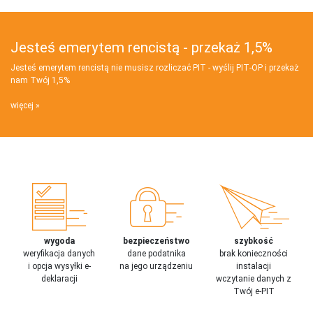
Jesteś emerytem rencistą - przekaż 1,5%
Jesteś emerytem rencistą nie musisz rozliczać PIT - wyślij PIT‑OP i przekaż
nam Twój 1,5%
więcej
wygoda
bezpieczeństwo
szybkość
weryfikacja danych
dane podatnika
brak konieczności
i opcja wysyłki e-
na jego urządzeniu
instalacji
deklaracji
wczytanie danych z
Twój e-PIT