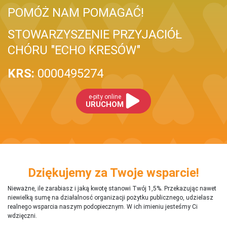
POMÓŻ NAM POMAGAĆ!
STOWARZYSZENIE PRZYJACIÓŁ
CHÓRU "ECHO KRESÓW"
KRS:
0000495274
e-pity online
URUCHOM
Dziękujemy za Twoje wsparcie!
Nieważne, ile zarabiasz i jaką kwotę stanowi Twój 1,5%. Przekazując nawet
niewielką sumę na działalnosć organizacji pożytku publicznego, udzielasz
realnego wsparcia naszym podopiecznym. W ich imieniu jesteśmy Ci
wdzięczni.