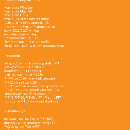
Pobierz
Program
e‑
pity
wersja dla Windows
wersja dla Mac OS
wersja dla Linux
wersja PIT przez internet online
aplikacje mobilne Android, iOS
archiwalna wersja Programu e-pity
e-pity 2026/2027 w fillup
e‑Faktury KSeF w fillup
Darmowa faktura KSeF
firmly aplikacja KSeF na telefon
fillup | k24 - KSeF w biurze rachunkowym
Poradniki
26 sposobów na obniżenie podatku PIT
jak wypełnić e-PIT'a 2027 ?
dostałem PIT-11 i co dalej?
ulgi i odliczenia - pity 2026
PIT-37 za 2026 - przykład, broszura
PIT-28 ryczałt za 2026
PIT-36 za 2026 - działalność gospodarcza
PIT-36L za 2026 - podatek liniowy 19%
kiedy otrzymasz zwrot podatku?
PIT-11, PIT-8C, PIT-4R i IFT - Płatnik PIT
rozliczenie PIT przez urząd skarbowy
e-Deklaracje
sprawdź i rozlicz Twój e PIT 2026
dlaczego warto sprawdzić Twój e-PIT
FAQ do usługi Twój e-PIT