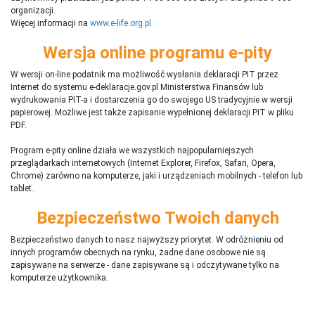
organizacji.
Więcej informacji na
www.e-life.org.pl
Wersja online programu e-pity
W wersji on-line podatnik ma możliwość wysłania deklaracji PIT przez
Internet do systemu e-deklaracje.gov.pl Ministerstwa Finansów lub
wydrukowania PIT-a i dostarczenia go do swojego US tradycyjnie w wersji
papierowej. Możliwe jest także zapisanie wypełnionej deklaracji PIT w pliku
PDF.
Program e-pity online działa we wszystkich najpopularniejszych
przeglądarkach internetowych (Internet Explorer, Firefox, Safari, Opera,
Chrome) zarówno na komputerze, jaki i urządzeniach mobilnych - telefon lub
tablet..
Bezpieczeństwo Twoich danych
Bezpieczeństwo danych to nasz najwyższy priorytet. W odróżnieniu od
innych programów obecnych na rynku,
ż
adne dane osobowe nie są
zapisywane na serwerze - dane zapisywane są i odczytywane tylko na
komputerze użytkownika.