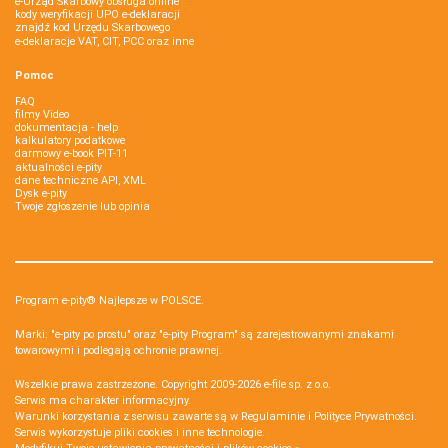
e-Urząd Skarbowy obsługa online
kody weryfikacji UPO e-deklaracji
znajdź kod Urzędu Skarbowego
e-deklaracje VAT, CIT, PCC oraz inne
Pomoc
FAQ
filmy Video
dokumentacja - help
kalkulatory podatkowe
darmowy e-book PIT-11
aktualności e-pity
dane techniczne API, XML
Dysk e-pity
Twoje zgłoszenie lub opinia
Program e-pity® Najlepsze w POLSCE.
Marki: "e-pity po prostu" oraz "e-pity Program" są zarejestrowanymi znakami
towarowymi i podlegają ochronie prawnej.
Wszelkie prawa zastrzeżone. Copyright 2009-2026
e-file sp. z o.o.
Serwis ma charakter informacyjny.
Warunki korzystania z serwisu zawarte są w
Regulaminie
i
Polityce Prywatności
.
Serwis wykorzystuje
pliki cookies i inne technologie
.