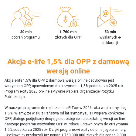
30 mln
1.760 mln
53 mln
pobrań programu
złotych dla OPP
wysłanych e-
deklaracji
Akcja e-life 1,5% dla OPP z darmową
wersją online
Akcja e-life 1,5% dla OPP z darmową wersją online dedykowna jest
wszystkim OPP, uprawnionym do otrzymania 1,5% podatku za 2025 rok.
Program e-pity 2025 on-line aktywnie wspiera Organizacje Pożytku
Publicznego.
W naszym programie do rozliczania e-PITów w 2026 roku wspieramy ideę
1,5%. Wiemy, że wielu z Państwa od lat sympatyzuje i wspiera konkretne
OPP, dlatego podjęliśmy decyzję o udostępnieniu bezpłatnej wersji on-line
naszego programu wszystkim OPP w Polsce, uprawnionym do otrzymania
1,5% podatku za 2025 rok. Dzięki programowi e-pity od dnia jego premiery,
użytkownicy przekazali już ponad 1 760 000 000 złotych dla ponad 9 000