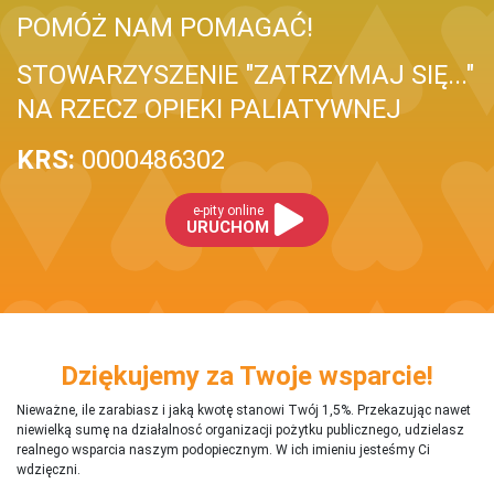
POMÓŻ NAM POMAGAĆ!
STOWARZYSZENIE "ZATRZYMAJ SIĘ..."
NA RZECZ OPIEKI PALIATYWNEJ
KRS:
0000486302
e-pity online
URUCHOM
Dziękujemy za Twoje wsparcie!
Nieważne, ile zarabiasz i jaką kwotę stanowi Twój 1,5%. Przekazując nawet
niewielką sumę na działalnosć organizacji pożytku publicznego, udzielasz
realnego wsparcia naszym podopiecznym. W ich imieniu jesteśmy Ci
wdzięczni.