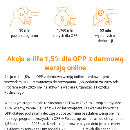
30 mln
1.760 mln
53 mln
pobrań programu
złotych dla OPP
wysłanych e-
deklaracji
Akcja e-life 1,5% dla OPP z darmową
wersją online
Akcja e-life 1,5% dla OPP z darmową wersją online dedykowna jest
wszystkim OPP, uprawnionym do otrzymania 1,5% podatku za 2025 rok.
Program e-pity 2025 on-line aktywnie wspiera Organizacje Pożytku
Publicznego.
W naszym programie do rozliczania e-PITów w 2026 roku wspieramy ideę
1,5%. Wiemy, że wielu z Państwa od lat sympatyzuje i wspiera konkretne
OPP, dlatego podjęliśmy decyzję o udostępnieniu bezpłatnej wersji on-line
naszego programu wszystkim OPP w Polsce, uprawnionym do otrzymania
1,5% podatku za 2025 rok. Dzięki programowi e-pity od dnia jego premiery,
użytkownicy przekazali już ponad 1 760 000 000 złotych dla ponad 9 000