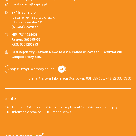
mail:
serwis@e-pity.pl
e-file sp. z o.o.
(dawniej: e-file sp. z o.o. sp. k.)
ul. Jeziorańska 12
(60-461) Poznań
NIP: 7811934421
Regon: 365695953
KRS: 0001202973
Sąd Rejonowy Poznań Nowe Miasto i Wilda w Poznaniu Wydział VIII
Gospodarczy KRS.
Znajdź Urząd Skarbowy online
Infolinia Krajowej Informacji Skarbowej: 801 055 055, +48 22 330 03 30
e-file
kontakt
o nas
opinie użytkowników
wesprzyj e-pity
informacje prawne
mapa serwisu
®