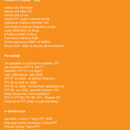
Pobierz
Program
e‑
pity
wersja dla Windows
wersja dla Mac OS
wersja dla Linux
wersja PIT przez internet online
aplikacje mobilne Android, iOS
archiwalna wersja Programu e-pity
e-pity 2026/2027 w fillup
e‑Faktury KSeF w fillup
Darmowa faktura KSeF
firmly aplikacja KSeF na telefon
fillup | k24 - KSeF w biurze rachunkowym
Poradniki
26 sposobów na obniżenie podatku PIT
jak wypełnić e-PIT'a 2027 ?
dostałem PIT-11 i co dalej?
ulgi i odliczenia - pity 2026
PIT-37 za 2026 - przykład, broszura
PIT-28 ryczałt za 2026
PIT-36 za 2026 - działalność gospodarcza
PIT-36L za 2026 - podatek liniowy 19%
kiedy otrzymasz zwrot podatku?
PIT-11, PIT-8C, PIT-4R i IFT - Płatnik PIT
rozliczenie PIT przez urząd skarbowy
e-Deklaracje
sprawdź i rozlicz Twój e PIT 2026
dlaczego warto sprawdzić Twój e-PIT
FAQ do usługi Twój e-PIT