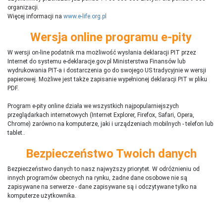
organizacji.
Więcej informacji na
www.e-life.org.pl
Wersja online programu e-pity
W wersji on-line podatnik ma możliwość wysłania deklaracji PIT przez
Internet do systemu e-deklaracje.gov.pl Ministerstwa Finansów lub
wydrukowania PIT-a i dostarczenia go do swojego US tradycyjnie w wersji
papierowej. Możliwe jest także zapisanie wypełnionej deklaracji PIT w pliku
PDF.
Program e-pity online działa we wszystkich najpopularniejszych
przeglądarkach internetowych (Internet Explorer, Firefox, Safari, Opera,
Chrome) zarówno na komputerze, jaki i urządzeniach mobilnych - telefon lub
tablet..
Bezpieczeństwo Twoich danych
Bezpieczeństwo danych to nasz najwyższy priorytet. W odróżnieniu od
innych programów obecnych na rynku,
ż
adne dane osobowe nie są
zapisywane na serwerze - dane zapisywane są i odczytywane tylko na
komputerze użytkownika.