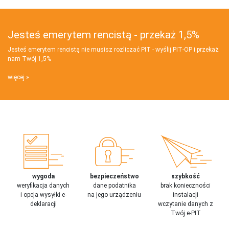
Jesteś emerytem rencistą - przekaż 1,5%
Jesteś emerytem rencistą nie musisz rozliczać PIT - wyślij PIT‑OP i przekaż
nam Twój 1,5%
więcej
wygoda
bezpieczeństwo
szybkość
weryfikacja danych
dane podatnika
brak konieczności
i opcja wysyłki e-
na jego urządzeniu
instalacji
deklaracji
wczytanie danych z
Twój e-PIT