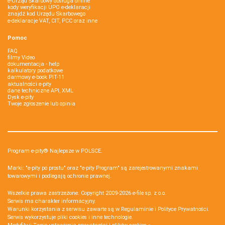
e-Urząd Skarbowy obsługa online
kody weryfikacji UPO e-deklaracji
znajdź kod Urzędu Skarbowego
e-deklaracje VAT, CIT, PCC oraz inne
Pomoc
FAQ
filmy Video
dokumentacja - help
kalkulatory podatkowe
darmowy e-book PIT-11
aktualności e-pity
dane techniczne API, XML
Dysk e-pity
Twoje zgłoszenie lub opinia
Program e-pity® Najlepsze w POLSCE.
Marki: "e-pity po prostu" oraz "e-pity Program" są zarejestrowanymi znakami
towarowymi i podlegają ochronie prawnej.
Wszelkie prawa zastrzeżone. Copyright 2009-2026
e-file sp. z o.o.
Serwis ma charakter informacyjny.
Warunki korzystania z serwisu zawarte są w
Regulaminie
i
Polityce Prywatności
.
Serwis wykorzystuje
pliki cookies i inne technologie
.