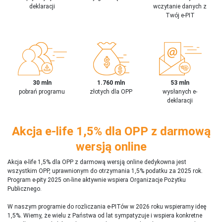
deklaracji
wczytanie danych z
Twój e-PIT
30 mln
1.760 mln
53 mln
pobrań programu
złotych dla OPP
wysłanych e-
deklaracji
Akcja e-life 1,5% dla OPP z darmową
wersją online
Akcja e-life 1,5% dla OPP z darmową wersją online dedykowna jest
wszystkim OPP, uprawnionym do otrzymania 1,5% podatku za 2025 rok.
Program e-pity 2025 on-line aktywnie wspiera Organizacje Pożytku
Publicznego.
W naszym programie do rozliczania e-PITów w 2026 roku wspieramy ideę
1,5%. Wiemy, że wielu z Państwa od lat sympatyzuje i wspiera konkretne