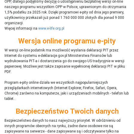
OPP, dlatego podjęliśmy decyzję o udostępnieniu bezpłatnej wersji on-line
naszego programu wszystkim OPP w Polsce, uprawnionym do otrzymania
1,5% podatku za 2025 rok. Dzięki programowi e-pity od dnia jego premiery,
użytkownicy przekazali już ponad 1 760 000 000 złotych dla ponad 9 000
organizacji.
Więcej informacji na
www.e-life.org.pl
Wersja online programu e-pity
W wersji on-line podatnik ma możliwość wysłania deklaracji PIT przez
Internet do systemu e-deklaracje.gov.pl Ministerstwa Finansów lub
wydrukowania PIT-a i dostarczenia go do swojego US tradycyjnie w wersji
papierowej. Możliwe jest także zapisanie wypełnionej deklaracji PIT w pliku
PDF.
Program e-pity online działa we wszystkich najpopularniejszych
przeglądarkach internetowych (Internet Explorer, Firefox, Safari, Opera,
Chrome) zarówno na komputerze, jaki i urządzeniach mobilnych - telefon lub
tablet..
Bezpieczeństwo Twoich danych
Bezpieczeństwo danych to nasz najwyższy priorytet. W odróżnieniu od
innych programów obecnych na rynku,
ż
adne dane osobowe nie są
zapisywane na serwerze - dane zapisywane są i odczytywane tylko na