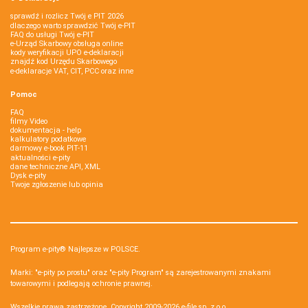
sprawdź i rozlicz Twój e PIT 2026
dlaczego warto sprawdzić Twój e-PIT
FAQ do usługi Twój e-PIT
e-Urząd Skarbowy obsługa online
kody weryfikacji UPO e-deklaracji
znajdź kod Urzędu Skarbowego
e-deklaracje VAT, CIT, PCC oraz inne
Pomoc
FAQ
filmy Video
dokumentacja - help
kalkulatory podatkowe
darmowy e-book PIT-11
aktualności e-pity
dane techniczne API, XML
Dysk e-pity
Twoje zgłoszenie lub opinia
Program e-pity® Najlepsze w POLSCE.
Marki: "e-pity po prostu" oraz "e-pity Program" są zarejestrowanymi znakami
towarowymi i podlegają ochronie prawnej.
Wszelkie prawa zastrzeżone. Copyright 2009-2026
e-file sp. z o.o.