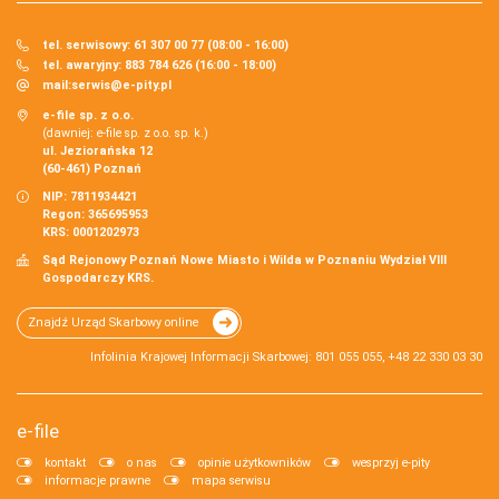
tel. serwisowy: 61 307 00 77 (08:00 - 16:00)
tel. awaryjny: 883 784 626 (16:00 - 18:00)
mail:
serwis@e-pity.pl
e-file sp. z o.o.
(dawniej: e-file sp. z o.o. sp. k.)
ul. Jeziorańska 12
(60-461) Poznań
NIP: 7811934421
Regon: 365695953
KRS: 0001202973
Sąd Rejonowy Poznań Nowe Miasto i Wilda w Poznaniu Wydział VIII
Gospodarczy KRS.
Znajdź Urząd Skarbowy online
Infolinia Krajowej Informacji Skarbowej: 801 055 055, +48 22 330 03 30
e-file
kontakt
o nas
opinie użytkowników
wesprzyj e-pity
informacje prawne
mapa serwisu