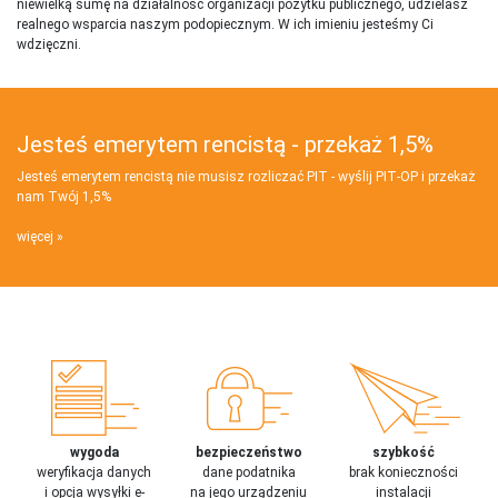
niewielką sumę na działalnosć organizacji pożytku publicznego, udzielasz
realnego wsparcia naszym podopiecznym. W ich imieniu jesteśmy Ci
wdzięczni.
Jesteś emerytem rencistą - przekaż 1,5%
Jesteś emerytem rencistą nie musisz rozliczać PIT - wyślij PIT‑OP i przekaż
nam Twój 1,5%
więcej
wygoda
bezpieczeństwo
szybkość
weryfikacja danych
dane podatnika
brak konieczności
i opcja wysyłki e-
na jego urządzeniu
instalacji