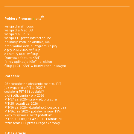
®
Pobierz
Program
e‑
pity
wersja dla Windows
wersja dla Mac OS
wersja dla Linux
wersja PIT przez internet online
aplikacje mobilne Android, iOS
archiwalna wersja Programu e-pity
e-pity 2026/2027 w fillup
e‑Faktury KSeF w fillup
Darmowa faktura KSeF
firmly aplikacja KSeF na telefon
fillup | k24 - KSeF w biurze rachunkowym
Poradniki
26 sposobów na obniżenie podatku PIT
jak wypełnić e-PIT'a 2027 ?
dostałem PIT-11 i co dalej?
ulgi i odliczenia - pity 2026
PIT-37 za 2026 - przykład, broszura
PIT-28 ryczałt za 2026
PIT-36 za 2026 - działalność gospodarcza
PIT-36L za 2026 - podatek liniowy 19%
kiedy otrzymasz zwrot podatku?
PIT-11, PIT-8C, PIT-4R i IFT - Płatnik PIT
rozliczenie PIT przez urząd skarbowy
e-Deklaracje