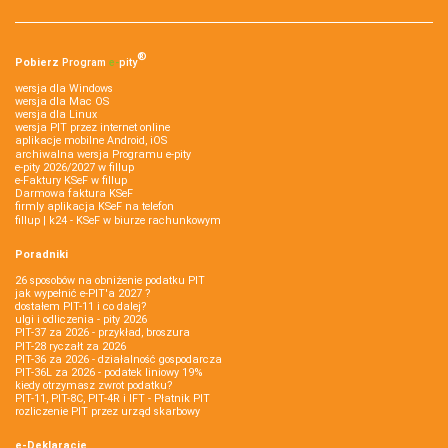
®
Pobierz
Program
e‑
pity
wersja dla Windows
wersja dla Mac OS
wersja dla Linux
wersja PIT przez internet online
aplikacje mobilne Android, iOS
archiwalna wersja Programu e-pity
e-pity 2026/2027 w fillup
e‑Faktury KSeF w fillup
Darmowa faktura KSeF
firmly aplikacja KSeF na telefon
fillup | k24 - KSeF w biurze rachunkowym
Poradniki
26 sposobów na obniżenie podatku PIT
jak wypełnić e-PIT'a 2027 ?
dostałem PIT-11 i co dalej?
ulgi i odliczenia - pity 2026
PIT-37 za 2026 - przykład, broszura
PIT-28 ryczałt za 2026
PIT-36 za 2026 - działalność gospodarcza
PIT-36L za 2026 - podatek liniowy 19%
kiedy otrzymasz zwrot podatku?
PIT-11, PIT-8C, PIT-4R i IFT - Płatnik PIT
rozliczenie PIT przez urząd skarbowy
e-Deklaracje