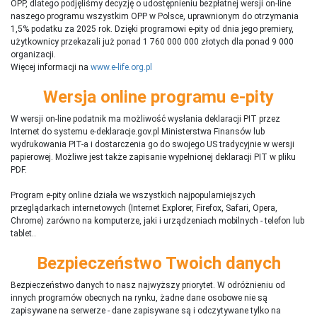
OPP, dlatego podjęliśmy decyzję o udostępnieniu bezpłatnej wersji on-line
naszego programu wszystkim OPP w Polsce, uprawnionym do otrzymania
1,5% podatku za 2025 rok. Dzięki programowi e-pity od dnia jego premiery,
użytkownicy przekazali już ponad 1 760 000 000 złotych dla ponad 9 000
organizacji.
Więcej informacji na
www.e-life.org.pl
Wersja online programu e-pity
W wersji on-line podatnik ma możliwość wysłania deklaracji PIT przez
Internet do systemu e-deklaracje.gov.pl Ministerstwa Finansów lub
wydrukowania PIT-a i dostarczenia go do swojego US tradycyjnie w wersji
papierowej. Możliwe jest także zapisanie wypełnionej deklaracji PIT w pliku
PDF.
Program e-pity online działa we wszystkich najpopularniejszych
przeglądarkach internetowych (Internet Explorer, Firefox, Safari, Opera,
Chrome) zarówno na komputerze, jaki i urządzeniach mobilnych - telefon lub
tablet..
Bezpieczeństwo Twoich danych
Bezpieczeństwo danych to nasz najwyższy priorytet. W odróżnieniu od
innych programów obecnych na rynku,
ż
adne dane osobowe nie są
zapisywane na serwerze - dane zapisywane są i odczytywane tylko na