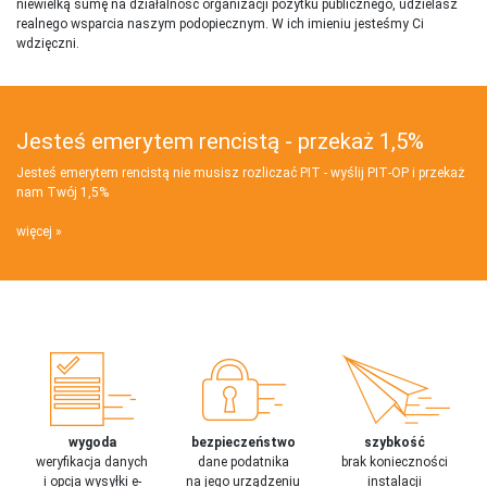
niewielką sumę na działalnosć organizacji pożytku publicznego, udzielasz
realnego wsparcia naszym podopiecznym. W ich imieniu jesteśmy Ci
wdzięczni.
Jesteś emerytem rencistą - przekaż 1,5%
Jesteś emerytem rencistą nie musisz rozliczać PIT - wyślij PIT‑OP i przekaż
nam Twój 1,5%
więcej
wygoda
bezpieczeństwo
szybkość
weryfikacja danych
dane podatnika
brak konieczności
i opcja wysyłki e-
na jego urządzeniu
instalacji