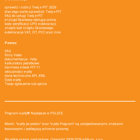
sprawdź i rozlicz Twój e PIT 2026
dlaczego warto sprawdzić Twój e-PIT
FAQ do usługi Twój e-PIT
e-Urząd Skarbowy obsługa online
kody weryfikacji UPO e-deklaracji
znajdź kod Urzędu Skarbowego
e-deklaracje VAT, CIT, PCC oraz inne
Pomoc
FAQ
filmy Video
dokumentacja - help
kalkulatory podatkowe
darmowy e-book PIT-11
aktualności e-pity
dane techniczne API, XML
Dysk e-pity
Twoje zgłoszenie lub opinia
Program e-pity® Najlepsze w POLSCE.
Marki: "e-pity po prostu" oraz "e-pity Program" są zarejestrowanymi znakami
towarowymi i podlegają ochronie prawnej.
Wszelkie prawa zastrzeżone. Copyright 2009-2026
e-file sp. z o.o.