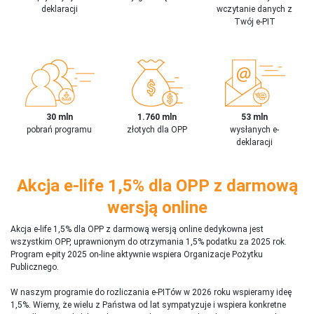
deklaracji
wczytanie danych z
Twój e-PIT
30 mln
1.760 mln
53 mln
pobrań programu
złotych dla OPP
wysłanych e-
deklaracji
Akcja e-life 1,5% dla OPP z darmową
wersją online
Akcja e-life 1,5% dla OPP z darmową wersją online dedykowna jest
wszystkim OPP, uprawnionym do otrzymania 1,5% podatku za 2025 rok.
Program e-pity 2025 on-line aktywnie wspiera Organizacje Pożytku
Publicznego.
W naszym programie do rozliczania e-PITów w 2026 roku wspieramy ideę
1,5%. Wiemy, że wielu z Państwa od lat sympatyzuje i wspiera konkretne