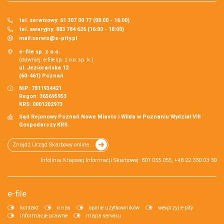
tel. serwisowy: 61 307 00 77 (08:00 - 16:00)
tel. awaryjny: 883 784 626 (16:00 - 18:00)
mail:
serwis@e-pity.pl
e-file sp. z o.o.
(dawniej: e-file sp. z o.o. sp. k.)
ul. Jeziorańska 12
(60-461) Poznań
NIP: 7811934421
Regon: 365695953
KRS: 0001202973
Sąd Rejonowy Poznań Nowe Miasto i Wilda w Poznaniu Wydział VIII
Gospodarczy KRS.
Znajdź Urząd Skarbowy online
Infolinia Krajowej Informacji Skarbowej: 801 055 055, +48 22 330 03 30
e-file
kontakt
o nas
opinie użytkowników
wesprzyj e-pity
informacje prawne
mapa serwisu