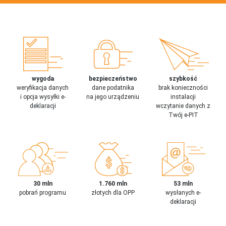
wygoda
bezpieczeństwo
szybkość
weryfikacja danych
dane podatnika
brak konieczności
i opcja wysyłki e-
na jego urządzeniu
instalacji
deklaracji
wczytanie danych z
Twój e-PIT
30 mln
1.760 mln
53 mln
pobrań programu
złotych dla OPP
wysłanych e-
deklaracji