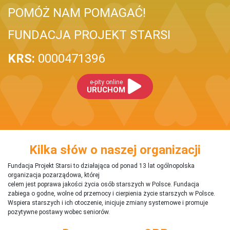
POMÓŻ NAM POMAGAĆ!
FUNDACJA PROJEKT STARSI
KRS:
0000471396
e-pity online
URUCHOM
Kilka słów o naszej organizacji
Fundacja Projekt Starsi to działająca od ponad 13 lat ogólnopolska
organizacja pozarządowa, której
celem jest poprawa jakości życia osób starszych w Polsce. Fundacja
zabiega o godne, wolne od przemocy i cierpienia życie starszych w Polsce.
Wspiera starszych i ich otoczenie, inicjuje zmiany systemowe i promuje
pozytywne postawy wobec seniorów.