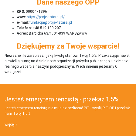
Dane naszego OPP
KRS:
0000471396
www:
https://projektstarsi.pl/
e-mail:
fundacja@projektstarsi.pl
Telefon:
+48 519 139 207
Adres:
Barcicka 63/1, 01-839 WARSZAWA
Dziękujemy za Twoje wsparcie!
Nieważne, ile zarabiasz i jaką kwotę stanowi Twój 1,5%. Przekazując nawet
niewielką sumę na działalnosć organizacji pożytku publicznego, udzielasz
realnego wsparcia naszym podopiecznym. W ich imieniu jesteśmy Ci
wdzięczni.
Jesteś emerytem rencistą - przekaż 1,5%
Jesteś emerytem rencistą nie musisz rozliczać PIT - wyślij PIT‑OP i przekaż
nam Twój 1,5%
więcej