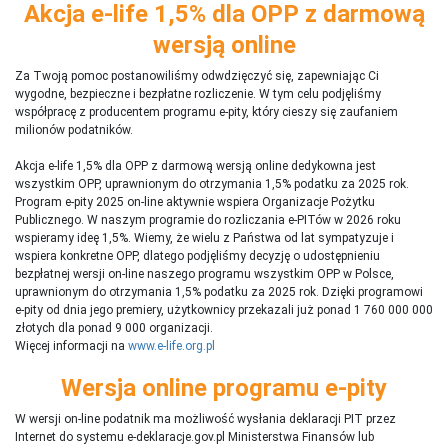
Akcja e-life 1,5% dla OPP z darmową
wersją online
Za Twoją pomoc postanowiliśmy odwdzięczyć się, zapewniając Ci
wygodne, bezpieczne i bezpłatne rozliczenie. W tym celu podjęliśmy
współpracę z producentem programu e-pity, który cieszy się zaufaniem
milionów podatników.
Akcja e-life 1,5% dla OPP z darmową wersją online dedykowna jest
wszystkim OPP, uprawnionym do otrzymania 1,5% podatku za 2025 rok.
Program e-pity 2025 on-line aktywnie wspiera Organizacje Pożytku
Publicznego. W naszym programie do rozliczania e-PITów w 2026 roku
wspieramy ideę 1,5%. Wiemy, że wielu z Państwa od lat sympatyzuje i
wspiera konkretne OPP, dlatego podjęliśmy decyzję o udostępnieniu
bezpłatnej wersji on-line naszego programu wszystkim OPP w Polsce,
uprawnionym do otrzymania 1,5% podatku za 2025 rok. Dzięki programowi
e-pity od dnia jego premiery, użytkownicy przekazali już ponad 1 760 000 000
złotych dla ponad 9 000 organizacji.
Więcej informacji na
www.e-life.org.pl
Wersja online programu e-pity
W wersji on-line podatnik ma możliwość wysłania deklaracji PIT przez
Internet do systemu e-deklaracje.gov.pl Ministerstwa Finansów lub