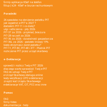
firmly aplikacja KSeF na telefon
fillup | k24 - KSeF w biurze rachunkowym
Poradniki
26 sposobów na obniżenie podatku PIT
jak wypełnić e-PIT'a 2027 ?
dostałem PIT-11 i co dalej?
ulgi i odliczenia - pity 2026
PIT-37 za 2026 - przykład, broszura
PIT-28 ryczałt za 2026
PIT-36 za 2026 - działalność gospodarcza
PIT-36L za 2026 - podatek liniowy 19%
kiedy otrzymasz zwrot podatku?
PIT-11, PIT-8C, PIT-4R i IFT - Płatnik PIT
rozliczenie PIT przez urząd skarbowy
e-Deklaracje
sprawdź i rozlicz Twój e PIT 2026
dlaczego warto sprawdzić Twój e-PIT
FAQ do usługi Twój e-PIT
e-Urząd Skarbowy obsługa online
kody weryfikacji UPO e-deklaracji
znajdź kod Urzędu Skarbowego
e-deklaracje VAT, CIT, PCC oraz inne
Pomoc
FAQ
filmy Video
dokumentacja - help