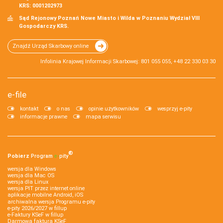
KRS: 0001202973
Sąd Rejonowy Poznań Nowe Miasto i Wilda w Poznaniu Wydział VIII
Gospodarczy KRS.
Znajdź Urząd Skarbowy online
Infolinia Krajowej Informacji Skarbowej: 801 055 055, +48 22 330 03 30
e-file
kontakt
o nas
opinie użytkowników
wesprzyj e-pity
informacje prawne
mapa serwisu
®
Pobierz
Program
e‑
pity
wersja dla Windows
wersja dla Mac OS
wersja dla Linux
wersja PIT przez internet online
aplikacje mobilne Android, iOS
archiwalna wersja Programu e-pity
e-pity 2026/2027 w fillup
e‑Faktury KSeF w fillup
Darmowa faktura KSeF