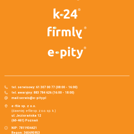
tel. serwisowy: 61 307 00 77 (08:00 - 16:00)
tel. awaryjny: 883 784 626 (16:00 - 18:00)
mail:
serwis@e-pity.pl
e-file sp. z o.o.
(dawniej: e-file sp. z o.o. sp. k.)
ul. Jeziorańska 12
(60-461) Poznań
NIP: 7811934421
Regon: 365695953