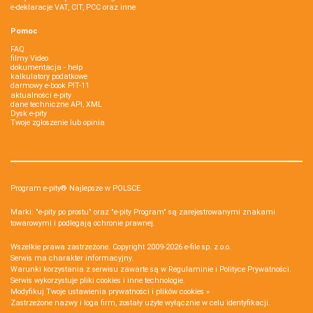
e-deklaracje VAT, CIT, PCC oraz inne
Pomoc
FAQ
filmy Video
dokumentacja - help
kalkulatory podatkowe
darmowy e-book PIT-11
aktualności e-pity
dane techniczne API, XML
Dysk e-pity
Twoje zgłoszenie lub opinia
Program e-pity® Najlepsze w POLSCE.
Marki: "e-pity po prostu" oraz "e-pity Program" są zarejestrowanymi znakami
towarowymi i podlegają ochronie prawnej.
Wszelkie prawa zastrzeżone. Copyright 2009-2026
e-file sp. z o.o.
Serwis ma charakter informacyjny.
Warunki korzystania z serwisu zawarte są w
Regulaminie
i
Polityce Prywatności
.
Serwis wykorzystuje
pliki cookies i inne technologie
.
Modyfikuj Twoje ustawienia prywatności i plików cookies »
Zastrzeżone nazwy i loga firm, zostały użyte wyłącznie w celu identyfikacji.