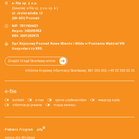
e-file sp. z o.o.
(dawniej: e-file sp. z o.o. sp. k.)
ul. Jeziorańska 12
(60-461) Poznań
NIP: 7811934421
Regon: 365695953
KRS: 0001202973
Sąd Rejonowy Poznań Nowe Miasto i Wilda w Poznaniu Wydział VIII
Gospodarczy KRS.
Znajdź Urząd Skarbowy online
Infolinia Krajowej Informacji Skarbowej: 801 055 055, +48 22 330 03 30
e-file
kontakt
o nas
opinie użytkowników
wesprzyj e-pity
informacje prawne
mapa serwisu
®
Pobierz
Program
e‑
pity
wersja dla Windows