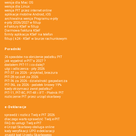
wersja dla Mac OS
wersja dla Linux
wersja PIT przez internet online
aplikacje mobilne Android, iOS
archiwalna wersja Programu e-pity
e-pity 2026/2027 w fillup
e‑Faktury KSeF w fillup
Darmowa faktura KSeF
firmly aplikacja KSeF na telefon
fillup | k24 - KSeF w biurze rachunkowym
Poradniki
26 sposobów na obniżenie podatku PIT
jak wypełnić e-PIT'a 2027 ?
dostałem PIT-11 i co dalej?
ulgi i odliczenia - pity 2026
PIT-37 za 2026 - przykład, broszura
PIT-28 ryczałt za 2026
PIT-36 za 2026 - działalność gospodarcza
PIT-36L za 2026 - podatek liniowy 19%
kiedy otrzymasz zwrot podatku?
PIT-11, PIT-8C, PIT-4R i IFT - Płatnik PIT
rozliczenie PIT przez urząd skarbowy
e-Deklaracje
sprawdź i rozlicz Twój e PIT 2026
dlaczego warto sprawdzić Twój e-PIT
FAQ do usługi Twój e-PIT
e-Urząd Skarbowy obsługa online
kody weryfikacji UPO e-deklaracji
znajdź kod Urzędu Skarbowego