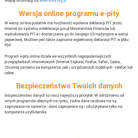
Więcej informacji na
www.e-life.org.pl
Wersja online programu e-pity
W wersji on-line podatnik ma możliwość wysłania deklaracji PIT przez
Internet do systemu e-deklaracje.gov.pl Ministerstwa Finansów lub
wydrukowania PIT-a i dostarczenia go do swojego US tradycyjnie w wersji
papierowej. Możliwe jest także zapisanie wypełnionej deklaracji PIT w pliku
PDF.
Program e-pity online działa we wszystkich najpopularniejszych
przeglądarkach internetowych (Internet Explorer, Firefox, Safari, Opera,
Chrome) zarówno na komputerze, jaki i urządzeniach mobilnych - telefon lub
tablet..
Bezpieczeństwo Twoich danych
Bezpieczeństwo danych to nasz najwyższy priorytet. W odróżnieniu od
innych programów obecnych na rynku,
ż
adne dane osobowe nie są
zapisywane na serwerze - dane zapisywane są i odczytywane tylko na
komputerze użytkownika.