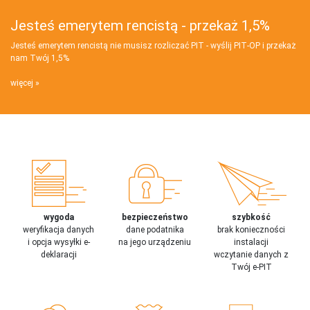
Jesteś emerytem rencistą - przekaż 1,5%
Jesteś emerytem rencistą nie musisz rozliczać PIT - wyślij PIT‑OP i przekaż
nam Twój 1,5%
więcej
wygoda
bezpieczeństwo
szybkość
weryfikacja danych
dane podatnika
brak konieczności
i opcja wysyłki e-
na jego urządzeniu
instalacji
deklaracji
wczytanie danych z
Twój e-PIT