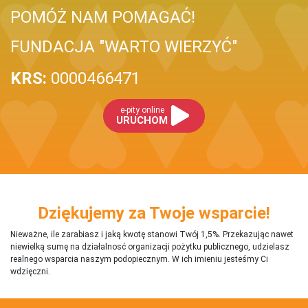
POMÓŻ NAM POMAGAĆ!
FUNDACJA "WARTO WIERZYĆ"
KRS:
0000466471
e-pity online
URUCHOM
Dziękujemy za Twoje wsparcie!
Nieważne, ile zarabiasz i jaką kwotę stanowi Twój 1,5%. Przekazując nawet
niewielką sumę na działalnosć organizacji pożytku publicznego, udzielasz
realnego wsparcia naszym podopiecznym. W ich imieniu jesteśmy Ci
wdzięczni.