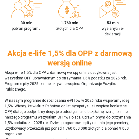
30 mln
1.760 mln
53 mln
pobrań programu
złotych dla OPP
wysłanych e-
deklaracji
Akcja e-life 1,5% dla OPP z darmową
wersją online
Akcja e-life 1,5% dla OPP z darmową wersją online dedykowna jest
wszystkim OPP, uprawnionym do otrzymania 1,5% podatku za 2025 rok.
Program e-pity 2025 on-line aktywnie wspiera Organizacje Pożytku
Publicznego.
W naszym programie do rozliczania e-PITów w 2026 roku wspieramy ideę
1,5%. Wiemy, że wielu z Państwa od lat sympatyzuje i wspiera konkretne
OPP, dlatego podjęliśmy decyzję o udostępnieniu bezpłatnej wersji on-line
naszego programu wszystkim OPP w Polsce, uprawnionym do otrzymania
1,5% podatku za 2025 rok. Dzięki programowi e-pity od dnia jego premiery,
użytkownicy przekazali już ponad 1 760 000 000 złotych dla ponad 9 000
organizacji.