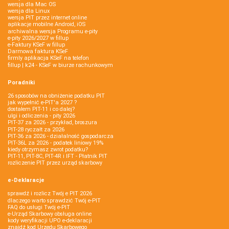
wersja dla Mac OS
wersja dla Linux
wersja PIT przez internet online
aplikacje mobilne Android, iOS
archiwalna wersja Programu e-pity
e-pity 2026/2027 w fillup
e‑Faktury KSeF w fillup
Darmowa faktura KSeF
firmly aplikacja KSeF na telefon
fillup | k24 - KSeF w biurze rachunkowym
Poradniki
26 sposobów na obniżenie podatku PIT
jak wypełnić e-PIT'a 2027 ?
dostałem PIT-11 i co dalej?
ulgi i odliczenia - pity 2026
PIT-37 za 2026 - przykład, broszura
PIT-28 ryczałt za 2026
PIT-36 za 2026 - działalność gospodarcza
PIT-36L za 2026 - podatek liniowy 19%
kiedy otrzymasz zwrot podatku?
PIT-11, PIT-8C, PIT-4R i IFT - Płatnik PIT
rozliczenie PIT przez urząd skarbowy
e-Deklaracje
sprawdź i rozlicz Twój e PIT 2026
dlaczego warto sprawdzić Twój e-PIT
FAQ do usługi Twój e-PIT
e-Urząd Skarbowy obsługa online
kody weryfikacji UPO e-deklaracji
znajdź kod Urzędu Skarbowego