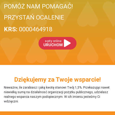
POMÓŻ NAM POMAGAĆ!
PRZYSTAŃ OCALENIE
KRS:
0000464918
e-pity online
URUCHOM
Dziękujemy za Twoje wsparcie!
Nieważne, ile zarabiasz i jaką kwotę stanowi Twój 1,5%. Przekazując nawet
niewielką sumę na działalnosć organizacji pożytku publicznego, udzielasz
realnego wsparcia naszym podopiecznym. W ich imieniu jesteśmy Ci
wdzięczni.