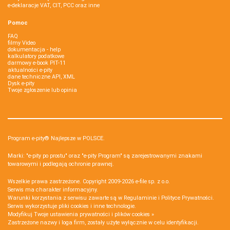
e-deklaracje VAT, CIT, PCC oraz inne
Pomoc
FAQ
filmy Video
dokumentacja - help
kalkulatory podatkowe
darmowy e-book PIT-11
aktualności e-pity
dane techniczne API, XML
Dysk e-pity
Twoje zgłoszenie lub opinia
Program e-pity® Najlepsze w POLSCE.
Marki: "e-pity po prostu" oraz "e-pity Program" są zarejestrowanymi znakami
towarowymi i podlegają ochronie prawnej.
Wszelkie prawa zastrzeżone. Copyright 2009-2026
e-file sp. z o.o.
Serwis ma charakter informacyjny.
Warunki korzystania z serwisu zawarte są w
Regulaminie
i
Polityce Prywatności
.
Serwis wykorzystuje
pliki cookies i inne technologie
.
Modyfikuj Twoje ustawienia prywatności i plików cookies »
Zastrzeżone nazwy i loga firm, zostały użyte wyłącznie w celu identyfikacji.