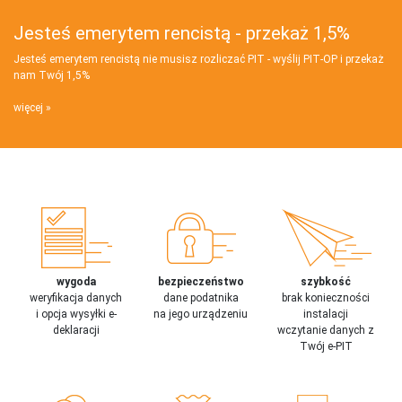
Jesteś emerytem rencistą - przekaż 1,5%
Jesteś emerytem rencistą nie musisz rozliczać PIT - wyślij PIT‑OP i przekaż
nam Twój 1,5%
więcej
wygoda
bezpieczeństwo
szybkość
weryfikacja danych
dane podatnika
brak konieczności
i opcja wysyłki e-
na jego urządzeniu
instalacji
deklaracji
wczytanie danych z
Twój e-PIT