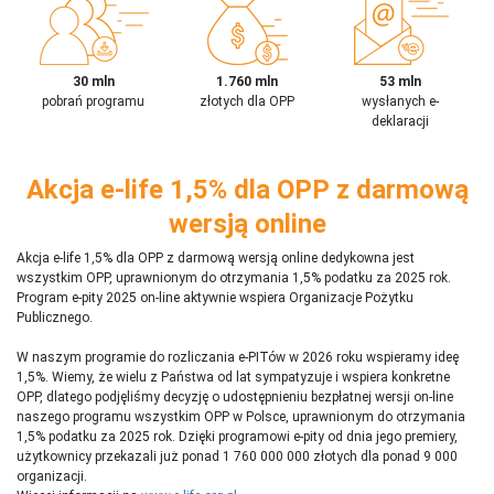
30 mln
1.760 mln
53 mln
pobrań programu
złotych dla OPP
wysłanych e-
deklaracji
Akcja e-life 1,5% dla OPP z darmową
wersją online
Akcja e-life 1,5% dla OPP z darmową wersją online dedykowna jest
wszystkim OPP, uprawnionym do otrzymania 1,5% podatku za 2025 rok.
Program e-pity 2025 on-line aktywnie wspiera Organizacje Pożytku
Publicznego.
W naszym programie do rozliczania e-PITów w 2026 roku wspieramy ideę
1,5%. Wiemy, że wielu z Państwa od lat sympatyzuje i wspiera konkretne
OPP, dlatego podjęliśmy decyzję o udostępnieniu bezpłatnej wersji on-line
naszego programu wszystkim OPP w Polsce, uprawnionym do otrzymania
1,5% podatku za 2025 rok. Dzięki programowi e-pity od dnia jego premiery,
użytkownicy przekazali już ponad 1 760 000 000 złotych dla ponad 9 000
organizacji.