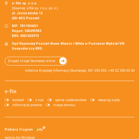
e-file sp. z o.o.
(dawniej: e-file sp. z o.o. sp. k.)
ul. Jeziorańska 12
(60-461) Poznań
NIP: 7811934421
Regon: 365695953
KRS: 0001202973
Sąd Rejonowy Poznań Nowe Miasto i Wilda w Poznaniu Wydział VIII
Gospodarczy KRS.
Znajdź Urząd Skarbowy online
Infolinia Krajowej Informacji Skarbowej: 801 055 055, +48 22 330 03 30
e-file
kontakt
o nas
opinie użytkowników
wesprzyj e-pity
informacje prawne
mapa serwisu
®
Pobierz
Program
e‑
pity
wersja dla Windows