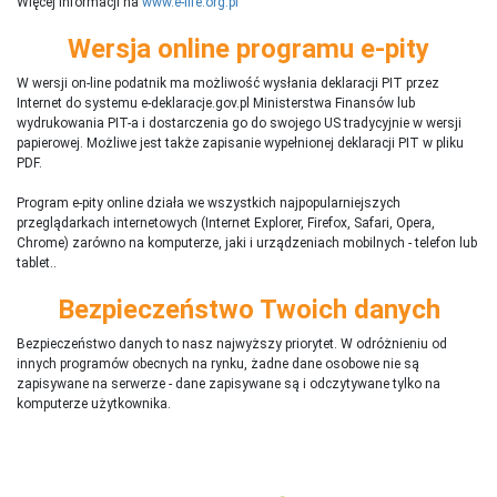
Więcej informacji na
www.e-life.org.pl
Wersja online programu e-pity
W wersji on-line podatnik ma możliwość wysłania deklaracji PIT przez
Internet do systemu e-deklaracje.gov.pl Ministerstwa Finansów lub
wydrukowania PIT-a i dostarczenia go do swojego US tradycyjnie w wersji
papierowej. Możliwe jest także zapisanie wypełnionej deklaracji PIT w pliku
PDF.
Program e-pity online działa we wszystkich najpopularniejszych
przeglądarkach internetowych (Internet Explorer, Firefox, Safari, Opera,
Chrome) zarówno na komputerze, jaki i urządzeniach mobilnych - telefon lub
tablet..
Bezpieczeństwo Twoich danych
Bezpieczeństwo danych to nasz najwyższy priorytet. W odróżnieniu od
innych programów obecnych na rynku,
ż
adne dane osobowe nie są
zapisywane na serwerze - dane zapisywane są i odczytywane tylko na
komputerze użytkownika.