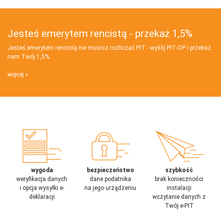
Jesteś emerytem rencistą - przekaż 1,5%
Jesteś emerytem rencistą nie musisz rozliczać PIT - wyślij PIT‑OP i przekaż
nam Twój 1,5%
więcej
wygoda
bezpieczeństwo
szybkość
weryfikacja danych
dane podatnika
brak konieczności
i opcja wysyłki e-
na jego urządzeniu
instalacji
deklaracji
wczytanie danych z
Twój e-PIT