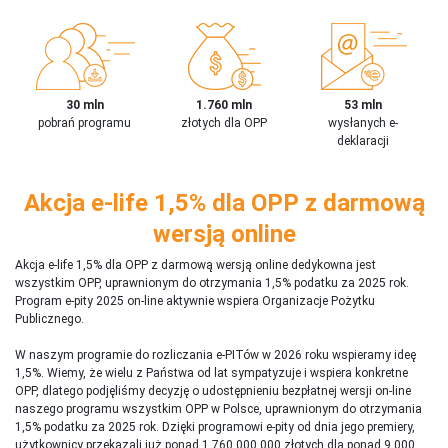
30 mln
1.760 mln
53 mln
pobrań programu
złotych dla OPP
wysłanych e-
deklaracji
Akcja e-life 1,5% dla OPP z darmową
wersją online
Akcja e-life 1,5% dla OPP z darmową wersją online dedykowna jest
wszystkim OPP, uprawnionym do otrzymania 1,5% podatku za 2025 rok.
Program e-pity 2025 on-line aktywnie wspiera Organizacje Pożytku
Publicznego.
W naszym programie do rozliczania e-PITów w 2026 roku wspieramy ideę
1,5%. Wiemy, że wielu z Państwa od lat sympatyzuje i wspiera konkretne
OPP, dlatego podjęliśmy decyzję o udostępnieniu bezpłatnej wersji on-line
naszego programu wszystkim OPP w Polsce, uprawnionym do otrzymania
1,5% podatku za 2025 rok. Dzięki programowi e-pity od dnia jego premiery,
użytkownicy przekazali już ponad 1 760 000 000 złotych dla ponad 9 000