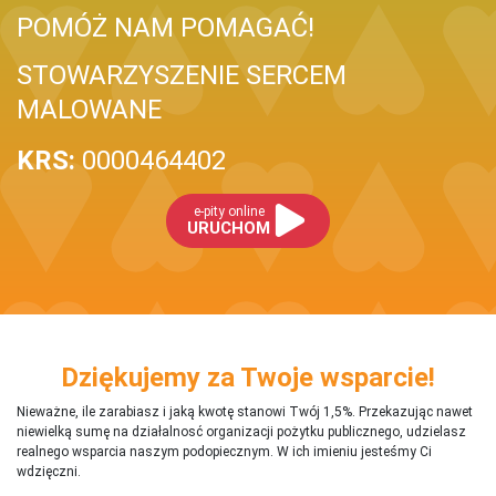
POMÓŻ NAM POMAGAĆ!
STOWARZYSZENIE SERCEM
MALOWANE
KRS:
0000464402
e-pity online
URUCHOM
Dziękujemy za Twoje wsparcie!
Nieważne, ile zarabiasz i jaką kwotę stanowi Twój 1,5%. Przekazując nawet
niewielką sumę na działalnosć organizacji pożytku publicznego, udzielasz
realnego wsparcia naszym podopiecznym. W ich imieniu jesteśmy Ci
wdzięczni.