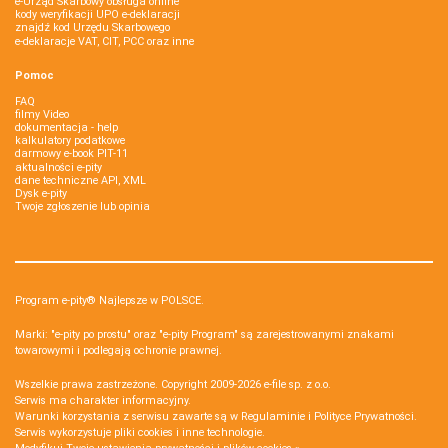
e-Urząd Skarbowy obsługa online
kody weryfikacji UPO e-deklaracji
znajdź kod Urzędu Skarbowego
e-deklaracje VAT, CIT, PCC oraz inne
Pomoc
FAQ
filmy Video
dokumentacja - help
kalkulatory podatkowe
darmowy e-book PIT-11
aktualności e-pity
dane techniczne API, XML
Dysk e-pity
Twoje zgłoszenie lub opinia
Program e-pity® Najlepsze w POLSCE.
Marki: "e-pity po prostu" oraz "e-pity Program" są zarejestrowanymi znakami
towarowymi i podlegają ochronie prawnej.
Wszelkie prawa zastrzeżone. Copyright 2009-2026
e-file sp. z o.o.
Serwis ma charakter informacyjny.
Warunki korzystania z serwisu zawarte są w
Regulaminie
i
Polityce Prywatności
.
Serwis wykorzystuje
pliki cookies i inne technologie
.