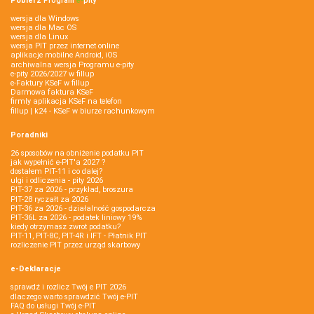
Pobierz
Program
e‑
pity
wersja dla Windows
wersja dla Mac OS
wersja dla Linux
wersja PIT przez internet online
aplikacje mobilne Android, iOS
archiwalna wersja Programu e-pity
e-pity 2026/2027 w fillup
e‑Faktury KSeF w fillup
Darmowa faktura KSeF
firmly aplikacja KSeF na telefon
fillup | k24 - KSeF w biurze rachunkowym
Poradniki
26 sposobów na obniżenie podatku PIT
jak wypełnić e-PIT'a 2027 ?
dostałem PIT-11 i co dalej?
ulgi i odliczenia - pity 2026
PIT-37 za 2026 - przykład, broszura
PIT-28 ryczałt za 2026
PIT-36 za 2026 - działalność gospodarcza
PIT-36L za 2026 - podatek liniowy 19%
kiedy otrzymasz zwrot podatku?
PIT-11, PIT-8C, PIT-4R i IFT - Płatnik PIT
rozliczenie PIT przez urząd skarbowy
e-Deklaracje
sprawdź i rozlicz Twój e PIT 2026
dlaczego warto sprawdzić Twój e-PIT
FAQ do usługi Twój e-PIT