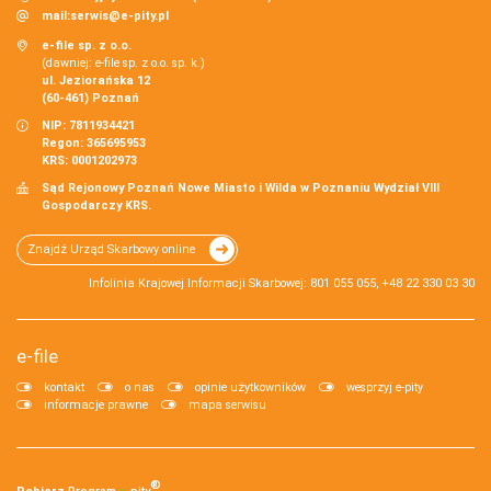
mail:
serwis@e-pity.pl
e-file sp. z o.o.
(dawniej: e-file sp. z o.o. sp. k.)
ul. Jeziorańska 12
(60-461) Poznań
NIP: 7811934421
Regon: 365695953
KRS: 0001202973
Sąd Rejonowy Poznań Nowe Miasto i Wilda w Poznaniu Wydział VIII
Gospodarczy KRS.
Znajdź Urząd Skarbowy online
Infolinia Krajowej Informacji Skarbowej: 801 055 055, +48 22 330 03 30
e-file
kontakt
o nas
opinie użytkowników
wesprzyj e-pity
informacje prawne
mapa serwisu
®