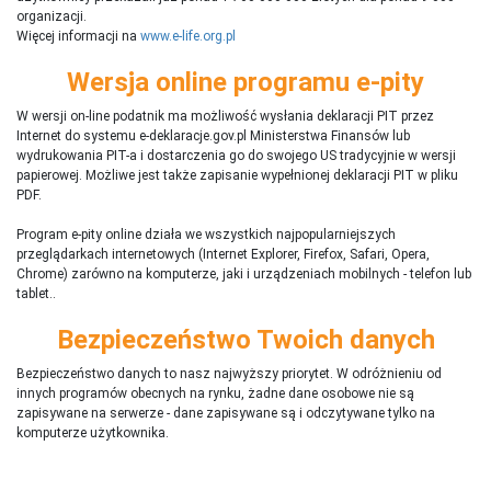
organizacji.
Więcej informacji na
www.e-life.org.pl
Wersja online programu e-pity
W wersji on-line podatnik ma możliwość wysłania deklaracji PIT przez
Internet do systemu e-deklaracje.gov.pl Ministerstwa Finansów lub
wydrukowania PIT-a i dostarczenia go do swojego US tradycyjnie w wersji
papierowej. Możliwe jest także zapisanie wypełnionej deklaracji PIT w pliku
PDF.
Program e-pity online działa we wszystkich najpopularniejszych
przeglądarkach internetowych (Internet Explorer, Firefox, Safari, Opera,
Chrome) zarówno na komputerze, jaki i urządzeniach mobilnych - telefon lub
tablet..
Bezpieczeństwo Twoich danych
Bezpieczeństwo danych to nasz najwyższy priorytet. W odróżnieniu od
innych programów obecnych na rynku,
ż
adne dane osobowe nie są
zapisywane na serwerze - dane zapisywane są i odczytywane tylko na
komputerze użytkownika.