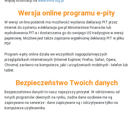
Więcej informacji na
www.e-life.org.pl
Wersja online programu e-pity
W wersji on-line podatnik ma możliwość wysłania deklaracji PIT przez
Internet do systemu e-deklaracje.gov.pl Ministerstwa Finansów lub
wydrukowania PIT-a i dostarczenia go do swojego US tradycyjnie w wersji
papierowej. Możliwe jest także zapisanie wypełnionej deklaracji PIT w pliku
PDF.
Program e-pity online działa we wszystkich najpopularniejszych
przeglądarkach internetowych (Internet Explorer, Firefox, Safari, Opera,
Chrome) zarówno na komputerze, jaki i urządzeniach mobilnych - telefon lub
tablet..
Bezpieczeństwo Twoich danych
Bezpieczeństwo danych to nasz najwyższy priorytet. W odróżnieniu od
innych programów obecnych na rynku,
ż
adne dane osobowe nie są
zapisywane na serwerze - dane zapisywane są i odczytywane tylko na
komputerze użytkownika.