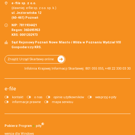
e-file sp. z o.o.
(dawniej: e-file sp. z o.o. sp. k.)
ul. Jeziorańska 12
(60-461) Poznań
NIP: 7811934421
Regon: 365695953
KRS: 0001202973
Sąd Rejonowy Poznań Nowe Miasto i Wilda w Poznaniu Wydział VIII
Gospodarczy KRS.
Znajdź Urząd Skarbowy online
Infolinia Krajowej Informacji Skarbowej: 801 055 055, +48 22 330 03 30
e-file
kontakt
o nas
opinie użytkowników
wesprzyj e-pity
informacje prawne
mapa serwisu
®
Pobierz
Program
e‑
pity
wersja dla Windows