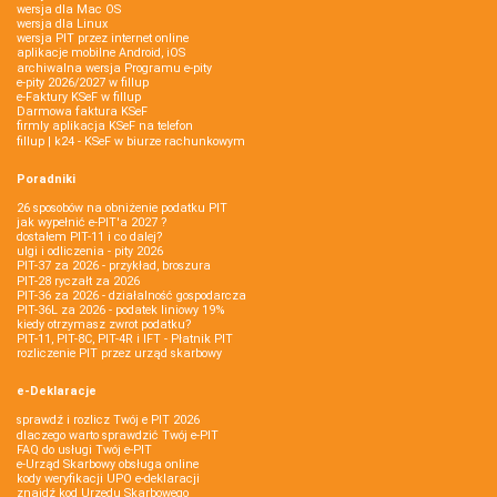
wersja dla Mac OS
wersja dla Linux
wersja PIT przez internet online
aplikacje mobilne Android, iOS
archiwalna wersja Programu e-pity
e-pity 2026/2027 w fillup
e‑Faktury KSeF w fillup
Darmowa faktura KSeF
firmly aplikacja KSeF na telefon
fillup | k24 - KSeF w biurze rachunkowym
Poradniki
26 sposobów na obniżenie podatku PIT
jak wypełnić e-PIT'a 2027 ?
dostałem PIT-11 i co dalej?
ulgi i odliczenia - pity 2026
PIT-37 za 2026 - przykład, broszura
PIT-28 ryczałt za 2026
PIT-36 za 2026 - działalność gospodarcza
PIT-36L za 2026 - podatek liniowy 19%
kiedy otrzymasz zwrot podatku?
PIT-11, PIT-8C, PIT-4R i IFT - Płatnik PIT
rozliczenie PIT przez urząd skarbowy
e-Deklaracje
sprawdź i rozlicz Twój e PIT 2026
dlaczego warto sprawdzić Twój e-PIT
FAQ do usługi Twój e-PIT
e-Urząd Skarbowy obsługa online
kody weryfikacji UPO e-deklaracji
znajdź kod Urzędu Skarbowego