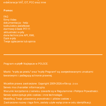
e-deklaracje VAT, CIT, PCC oraz inne
Pomoc
FAQ
filmy Video
dokumentacja - help
kalkulatory podatkowe
darmowy e-book PIT-11
aktualności e-pity
dane techniczne API, XML
Dysk e-pity
Twoje zgłoszenie lub opinia
Program e-pity® Najlepsze w POLSCE.
Marki: "e-pity po prostu" oraz "e-pity Program" są zarejestrowanymi znakami
towarowymi i podlegają ochronie prawnej.
Wszelkie prawa zastrzeżone. Copyright 2009-2026
e-file sp. z o.o.
Serwis ma charakter informacyjny.
Warunki korzystania z serwisu zawarte są w
Regulaminie
i
Polityce Prywatności
.
Serwis wykorzystuje
pliki cookies i inne technologie
.
Modyfikuj Twoje ustawienia prywatności i plików cookies »
Zastrzeżone nazwy i loga firm, zostały użyte wyłącznie w celu identyfikacji.