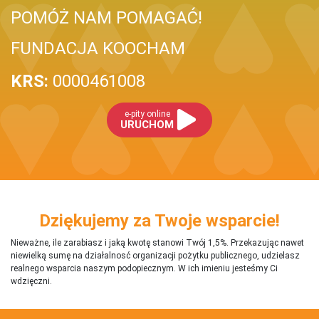
POMÓŻ NAM POMAGAĆ!
FUNDACJA KOOCHAM
KRS:
0000461008
e-pity online
URUCHOM
Dziękujemy za Twoje wsparcie!
Nieważne, ile zarabiasz i jaką kwotę stanowi Twój 1,5%. Przekazując nawet
niewielką sumę na działalnosć organizacji pożytku publicznego, udzielasz
realnego wsparcia naszym podopiecznym. W ich imieniu jesteśmy Ci
wdzięczni.