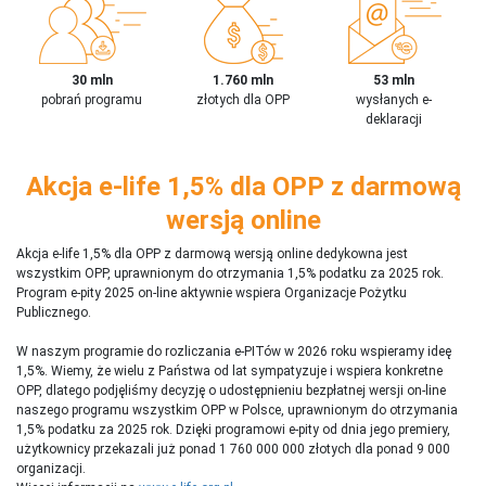
30 mln
1.760 mln
53 mln
pobrań programu
złotych dla OPP
wysłanych e-
deklaracji
Akcja e-life 1,5% dla OPP z darmową
wersją online
Akcja e-life 1,5% dla OPP z darmową wersją online dedykowna jest
wszystkim OPP, uprawnionym do otrzymania 1,5% podatku za 2025 rok.
Program e-pity 2025 on-line aktywnie wspiera Organizacje Pożytku
Publicznego.
W naszym programie do rozliczania e-PITów w 2026 roku wspieramy ideę
1,5%. Wiemy, że wielu z Państwa od lat sympatyzuje i wspiera konkretne
OPP, dlatego podjęliśmy decyzję o udostępnieniu bezpłatnej wersji on-line
naszego programu wszystkim OPP w Polsce, uprawnionym do otrzymania
1,5% podatku za 2025 rok. Dzięki programowi e-pity od dnia jego premiery,
użytkownicy przekazali już ponad 1 760 000 000 złotych dla ponad 9 000
organizacji.