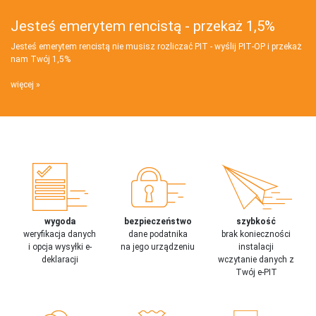
Jesteś emerytem rencistą - przekaż 1,5%
Jesteś emerytem rencistą nie musisz rozliczać PIT - wyślij PIT‑OP i przekaż
nam Twój 1,5%
więcej
wygoda
bezpieczeństwo
szybkość
weryfikacja danych
dane podatnika
brak konieczności
i opcja wysyłki e-
na jego urządzeniu
instalacji
deklaracji
wczytanie danych z
Twój e-PIT