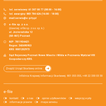
tel. serwisowy: 61 307 00 77 (08:00 - 16:00)
tel. awaryjny: 883 784 626 (16:00 - 18:00)
mail:
serwis@e-pity.pl
e-file sp. z o.o.
(dawniej: e-file sp. z o.o. sp. k.)
ul. Jeziorańska 12
(60-461) Poznań
NIP: 7811934421
Regon: 365695953
KRS: 0001202973
Sąd Rejonowy Poznań Nowe Miasto i Wilda w Poznaniu Wydział VIII
Gospodarczy KRS.
Znajdź Urząd Skarbowy online
Infolinia Krajowej Informacji Skarbowej: 801 055 055, +48 22 330 03 30
e-file
kontakt
o nas
opinie użytkowników
wesprzyj e-pity
informacje prawne
mapa serwisu