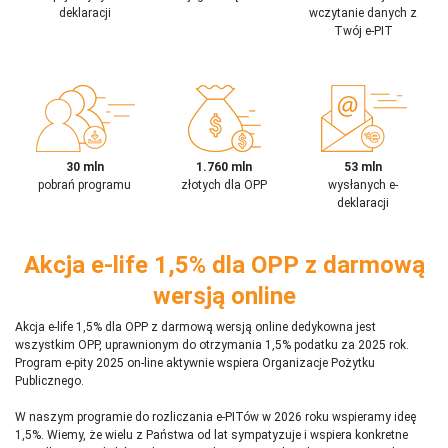
deklaracji
wczytanie danych z
Twój e-PIT
30 mln
1.760 mln
53 mln
pobrań programu
złotych dla OPP
wysłanych e-
deklaracji
Akcja e-life 1,5% dla OPP z darmową
wersją online
Akcja e-life 1,5% dla OPP z darmową wersją online dedykowna jest
wszystkim OPP, uprawnionym do otrzymania 1,5% podatku za 2025 rok.
Program e-pity 2025 on-line aktywnie wspiera Organizacje Pożytku
Publicznego.
W naszym programie do rozliczania e-PITów w 2026 roku wspieramy ideę
1,5%. Wiemy, że wielu z Państwa od lat sympatyzuje i wspiera konkretne