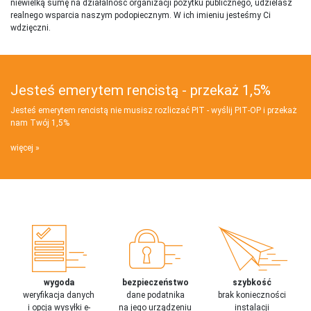
niewielką sumę na działalnosć organizacji pożytku publicznego, udzielasz
realnego wsparcia naszym podopiecznym. W ich imieniu jesteśmy Ci
wdzięczni.
Jesteś emerytem rencistą - przekaż 1,5%
Jesteś emerytem rencistą nie musisz rozliczać PIT - wyślij PIT‑OP i przekaż
nam Twój 1,5%
więcej
wygoda
bezpieczeństwo
szybkość
weryfikacja danych
dane podatnika
brak konieczności
i opcja wysyłki e-
na jego urządzeniu
instalacji