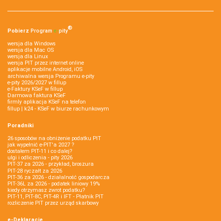
®
Pobierz
Program
e‑
pity
wersja dla Windows
wersja dla Mac OS
wersja dla Linux
wersja PIT przez internet online
aplikacje mobilne Android, iOS
archiwalna wersja Programu e-pity
e-pity 2026/2027 w fillup
e‑Faktury KSeF w fillup
Darmowa faktura KSeF
firmly aplikacja KSeF na telefon
fillup | k24 - KSeF w biurze rachunkowym
Poradniki
26 sposobów na obniżenie podatku PIT
jak wypełnić e-PIT'a 2027 ?
dostałem PIT-11 i co dalej?
ulgi i odliczenia - pity 2026
PIT-37 za 2026 - przykład, broszura
PIT-28 ryczałt za 2026
PIT-36 za 2026 - działalność gospodarcza
PIT-36L za 2026 - podatek liniowy 19%
kiedy otrzymasz zwrot podatku?
PIT-11, PIT-8C, PIT-4R i IFT - Płatnik PIT
rozliczenie PIT przez urząd skarbowy
e-Deklaracje