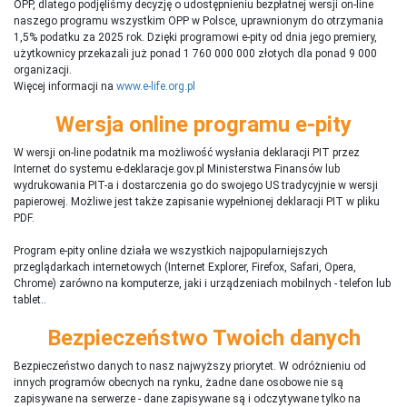
OPP, dlatego podjęliśmy decyzję o udostępnieniu bezpłatnej wersji on-line
naszego programu wszystkim OPP w Polsce, uprawnionym do otrzymania
1,5% podatku za 2025 rok. Dzięki programowi e-pity od dnia jego premiery,
użytkownicy przekazali już ponad 1 760 000 000 złotych dla ponad 9 000
organizacji.
Więcej informacji na
www.e-life.org.pl
Wersja online programu e-pity
W wersji on-line podatnik ma możliwość wysłania deklaracji PIT przez
Internet do systemu e-deklaracje.gov.pl Ministerstwa Finansów lub
wydrukowania PIT-a i dostarczenia go do swojego US tradycyjnie w wersji
papierowej. Możliwe jest także zapisanie wypełnionej deklaracji PIT w pliku
PDF.
Program e-pity online działa we wszystkich najpopularniejszych
przeglądarkach internetowych (Internet Explorer, Firefox, Safari, Opera,
Chrome) zarówno na komputerze, jaki i urządzeniach mobilnych - telefon lub
tablet..
Bezpieczeństwo Twoich danych
Bezpieczeństwo danych to nasz najwyższy priorytet. W odróżnieniu od
innych programów obecnych na rynku,
ż
adne dane osobowe nie są
zapisywane na serwerze - dane zapisywane są i odczytywane tylko na