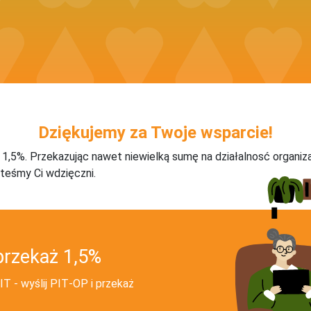
Dziękujemy za Twoje wsparcie!
j 1,5%. Przekazując nawet niewielką sumę na działalnosć organiz
teśmy Ci wdzięczni.
przekaż 1,5%
T - wyślij PIT‑OP i przekaż