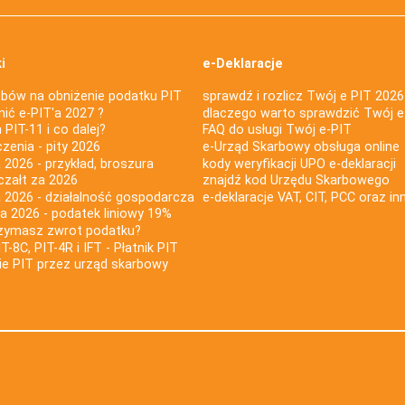
i
e-Deklaracje
bów na obniżenie podatku PIT
sprawdź i rozlicz Twój e PIT 2026
nić e-PIT'a 2027 ?
dlaczego warto sprawdzić Twój e
PIT-11 i co dalej?
FAQ do usługi Twój e-PIT
iczenia - pity 2026
e-Urząd Skarbowy obsługa online
 2026 - przykład, broszura
kody weryfikacji UPO e-deklaracji
czałt za 2026
znajdź kod Urzędu Skarbowego
a 2026 - działalność gospodarcza
e-deklaracje VAT, CIT, PCC oraz in
za 2026 - podatek liniowy 19%
rzymasz zwrot podatku?
IT-8C, PIT-4R i IFT - Płatnik PIT
nie PIT przez urząd skarbowy