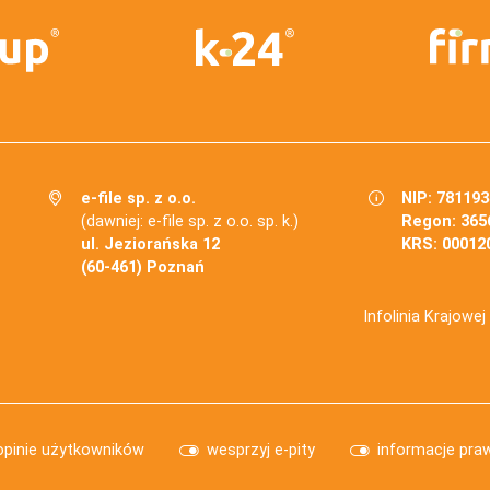
e-file sp. z o.o.
NIP: 78119
(dawniej: e-file sp. z o.o. sp. k.)
Regon: 365
ul. Jeziorańska 12
KRS: 00012
(60-461) Poznań
Infolinia Krajowe
opinie użytkowników
wesprzyj e-pity
informacje pra