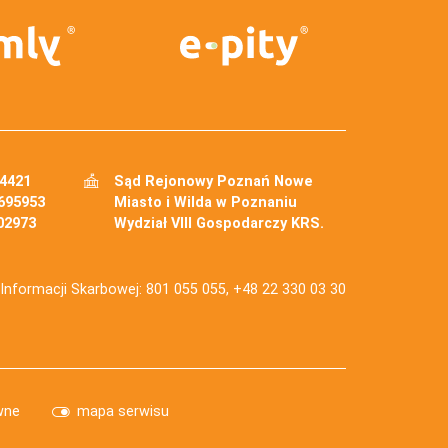
34421
Sąd Rejonowy Poznań Nowe
695953
Miasto i Wilda w Poznaniu
02973
Wydział VIII Gospodarczy KRS.
j Informacji Skarbowej: 801 055 055, +48 22 330 03 30
wne
mapa serwisu