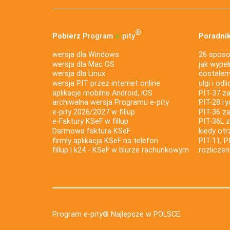
®
Pobierz
Program
e‑
pity
Poradnik
wersja dla Windows
26 sposo
wersja dla Mac OS
jak wypeł
wersja dla Linux
dostałem 
wersja PIT przez internet online
ulgi i odl
aplikacje mobilne Android, iOS
PIT-37 za
archiwalna wersja Programu e-pity
PIT-28 ry
e-pity 2026/2027 w fillup
PIT-36 z
e‑Faktury KSeF w fillup
PIT-36L 
Darmowa faktura KSeF
kiedy ot
firmly aplikacja KSeF na telefon
PIT-11, P
fillup | k24 - KSeF w biurze rachunkowym
rozlicze
Program e-pity® Najlepsze w POLSCE.