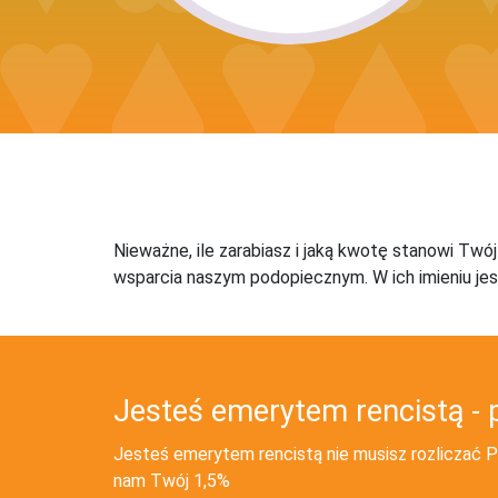
Nieważne, ile zarabiasz i jaką kwotę stanowi Twó
wsparcia naszym podopiecznym. W ich imieniu jes
Jesteś emerytem rencistą - 
Jesteś emerytem rencistą nie musisz rozliczać PI
nam Twój 1,5%