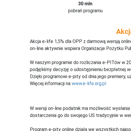
30 mln
pobrań programu
Akcj
Akcja e-life 1,5% dla OPP z darmową wersją onl
on-line aktywnie wspiera Organizacje Pożytku Pu
W naszym programie do rozliczania e-PITów w 20
podjęliśmy decyzję o udostępnieniu bezpłatnej 
Dzięki programowi e-pity od dnia jego premiery, u
Więcej informacji na
www.e-life.org.pl
W wersji on-line podatnik ma możliwość wysłania 
dostarczenia go do swojego US tradycyjnie w wers
Program e-pity online działa we wszystkich najpo