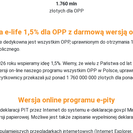
1.760 mln
złotych dla OPP
a e-life 1,5% dla OPP z darmową wersją o
ine dedykowna jest wszystkim OPP, uprawnionym do otrzymania 1
blicznego.
26 roku wspieramy ideę 1,5%. Wiemy, że wielu z Państwa od lat
wersji on-line naszego programu wszystkim OPP w Polsce, upraw
żytkownicy przekazali już ponad 1 760 000 000 złotych dla ponad
Wersja online programu e-pity
deklaracji PIT przez Internet do systemu e-deklaracje.gov.pl M
ji papierowej. Możliwe jest także zapisanie wypełnionej deklarac
pularniejszych przeglądarkach internetowych (Internet Explorer, 