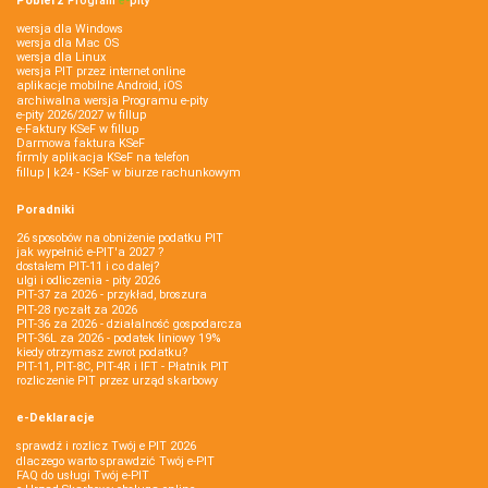
Pobierz
Program
e‑
pity
wersja dla Windows
wersja dla Mac OS
wersja dla Linux
wersja PIT przez internet online
aplikacje mobilne Android, iOS
archiwalna wersja Programu e-pity
e-pity 2026/2027 w fillup
e‑Faktury KSeF w fillup
Darmowa faktura KSeF
firmly aplikacja KSeF na telefon
fillup | k24 - KSeF w biurze rachunkowym
Poradniki
26 sposobów na obniżenie podatku PIT
jak wypełnić e-PIT'a 2027 ?
dostałem PIT-11 i co dalej?
ulgi i odliczenia - pity 2026
PIT-37 za 2026 - przykład, broszura
PIT-28 ryczałt za 2026
PIT-36 za 2026 - działalność gospodarcza
PIT-36L za 2026 - podatek liniowy 19%
kiedy otrzymasz zwrot podatku?
PIT-11, PIT-8C, PIT-4R i IFT - Płatnik PIT
rozliczenie PIT przez urząd skarbowy
e-Deklaracje
sprawdź i rozlicz Twój e PIT 2026
dlaczego warto sprawdzić Twój e-PIT
FAQ do usługi Twój e-PIT