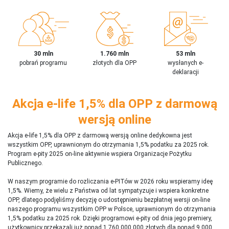
30 mln
1.760 mln
53 mln
pobrań programu
złotych dla OPP
wysłanych e-
deklaracji
Akcja e-life 1,5% dla OPP z darmową
wersją online
Akcja e-life 1,5% dla OPP z darmową wersją online dedykowna jest
wszystkim OPP, uprawnionym do otrzymania 1,5% podatku za 2025 rok.
Program e-pity 2025 on-line aktywnie wspiera Organizacje Pożytku
Publicznego.
W naszym programie do rozliczania e-PITów w 2026 roku wspieramy ideę
1,5%. Wiemy, że wielu z Państwa od lat sympatyzuje i wspiera konkretne
OPP, dlatego podjęliśmy decyzję o udostępnieniu bezpłatnej wersji on-line
naszego programu wszystkim OPP w Polsce, uprawnionym do otrzymania
1,5% podatku za 2025 rok. Dzięki programowi e-pity od dnia jego premiery,
użytkownicy przekazali już ponad 1 760 000 000 złotych dla ponad 9 000