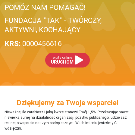
POMÓŻ NAM POMAGAĆ!
FUNDACJA "TAK" - TWÓRCZY,
AKTYWNI, KOCHAJĄCY
KRS:
0000456616
e-pity online
URUCHOM
Dziękujemy za Twoje wsparcie!
Nieważne, ile zarabiasz i jaką kwotę stanowi Twój 1,5%. Przekazując nawet
niewielką sumę na działalnosć organizacji pożytku publicznego, udzielasz
realnego wsparcia naszym podopiecznym. W ich imieniu jesteśmy Ci
wdzięczni.