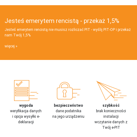
Jesteś emerytem rencistą - przekaż 1,5%
Jesteś emerytem rencistą nie musisz rozliczać PIT - wyślij PIT‑OP i przekaż
nam Twój 1,5%
więcej
wygoda
bezpieczeństwo
szybkość
weryfikacja danych
dane podatnika
brak konieczności
i opcja wysyłki e-
na jego urządzeniu
instalacji
deklaracji
wczytanie danych z
Twój e-PIT