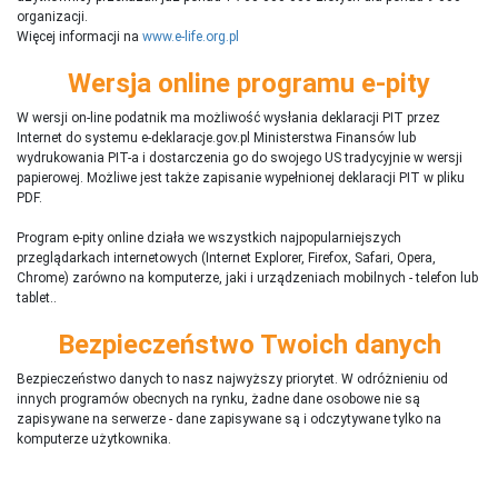
organizacji.
Więcej informacji na
www.e-life.org.pl
Wersja online programu e-pity
W wersji on-line podatnik ma możliwość wysłania deklaracji PIT przez
Internet do systemu e-deklaracje.gov.pl Ministerstwa Finansów lub
wydrukowania PIT-a i dostarczenia go do swojego US tradycyjnie w wersji
papierowej. Możliwe jest także zapisanie wypełnionej deklaracji PIT w pliku
PDF.
Program e-pity online działa we wszystkich najpopularniejszych
przeglądarkach internetowych (Internet Explorer, Firefox, Safari, Opera,
Chrome) zarówno na komputerze, jaki i urządzeniach mobilnych - telefon lub
tablet..
Bezpieczeństwo Twoich danych
Bezpieczeństwo danych to nasz najwyższy priorytet. W odróżnieniu od
innych programów obecnych na rynku,
ż
adne dane osobowe nie są
zapisywane na serwerze - dane zapisywane są i odczytywane tylko na
komputerze użytkownika.