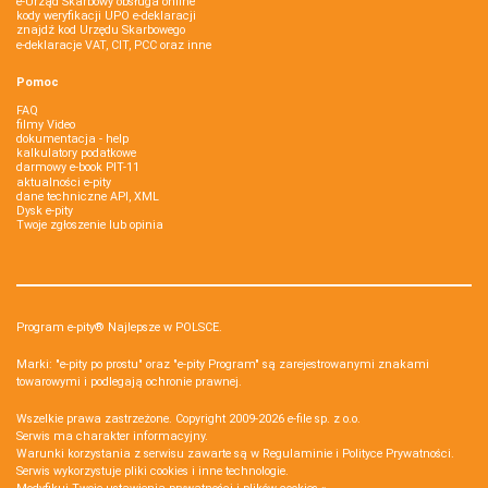
e-Urząd Skarbowy obsługa online
kody weryfikacji UPO e-deklaracji
znajdź kod Urzędu Skarbowego
e-deklaracje VAT, CIT, PCC oraz inne
Pomoc
FAQ
filmy Video
dokumentacja - help
kalkulatory podatkowe
darmowy e-book PIT-11
aktualności e-pity
dane techniczne API, XML
Dysk e-pity
Twoje zgłoszenie lub opinia
Program e-pity® Najlepsze w POLSCE.
Marki: "e-pity po prostu" oraz "e-pity Program" są zarejestrowanymi znakami
towarowymi i podlegają ochronie prawnej.
Wszelkie prawa zastrzeżone. Copyright 2009-2026
e-file sp. z o.o.
Serwis ma charakter informacyjny.
Warunki korzystania z serwisu zawarte są w
Regulaminie
i
Polityce Prywatności
.
Serwis wykorzystuje
pliki cookies i inne technologie
.