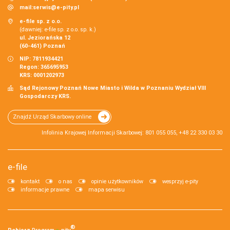
mail:
serwis@e-pity.pl
e-file sp. z o.o.
(dawniej: e-file sp. z o.o. sp. k.)
ul. Jeziorańska 12
(60-461) Poznań
NIP: 7811934421
Regon: 365695953
KRS: 0001202973
Sąd Rejonowy Poznań Nowe Miasto i Wilda w Poznaniu Wydział VIII
Gospodarczy KRS.
Znajdź Urząd Skarbowy online
Infolinia Krajowej Informacji Skarbowej: 801 055 055, +48 22 330 03 30
e-file
kontakt
o nas
opinie użytkowników
wesprzyj e-pity
informacje prawne
mapa serwisu
®