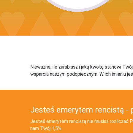
Nieważne, ile zarabiasz i jaką kwotę stanowi Twó
wsparcia naszym podopiecznym. W ich imieniu jes
Jesteś emerytem rencistą - 
Jesteś emerytem rencistą nie musisz rozliczać PI
nam Twój 1,5%