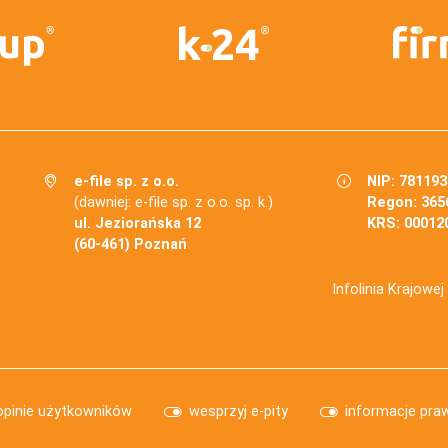
e-file sp. z o.o.
NIP: 78119
(dawniej: e-file sp. z o.o. sp. k.)
Regon: 365
ul. Jeziorańska 12
KRS: 00012
(60-461) Poznań
Infolinia Krajowe
opinie użytkowników
wesprzyj e-pity
informacje pra