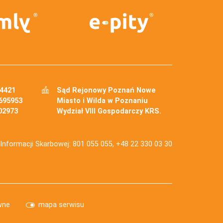
34421
Sąd Rejonowy Poznań Nowe
695953
Miasto i Wilda w Poznaniu
02973
Wydział VIII Gospodarczy KRS.
j Informacji Skarbowej: 801 055 055, +48 22 330 03 30
wne
mapa serwisu