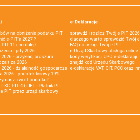
i
e-Deklaracje
bów na obniżenie podatku PIT
sprawdź i rozlicz Twój e PIT 2026
nić e-PIT'a 2027 ?
dlaczego warto sprawdzić Twój e
PIT-11 i co dalej?
FAQ do usługi Twój e-PIT
iczenia - pity 2026
e-Urząd Skarbowy obsługa online
 2026 - przykład, broszura
kody weryfikacji UPO e-deklaracji
czałt za 2026
znajdź kod Urzędu Skarbowego
a 2026 - działalność gospodarcza
e-deklaracje VAT, CIT, PCC oraz in
za 2026 - podatek liniowy 19%
rzymasz zwrot podatku?
IT-8C, PIT-4R i IFT - Płatnik PIT
nie PIT przez urząd skarbowy