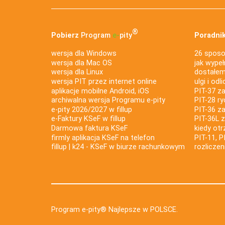
®
Pobierz
Program
e‑
pity
Poradnik
wersja dla Windows
26 sposo
wersja dla Mac OS
jak wypeł
wersja dla Linux
dostałem 
wersja PIT przez internet online
ulgi i odl
aplikacje mobilne Android, iOS
PIT-37 za
archiwalna wersja Programu e-pity
PIT-28 ry
e-pity 2026/2027 w fillup
PIT-36 z
e‑Faktury KSeF w fillup
PIT-36L 
Darmowa faktura KSeF
kiedy ot
firmly aplikacja KSeF na telefon
PIT-11, P
fillup | k24 - KSeF w biurze rachunkowym
rozlicze
Program e-pity® Najlepsze w POLSCE.