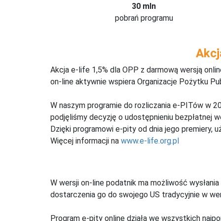
30 mln
pobrań programu
Akcj
Akcja e-life 1,5% dla OPP z darmową wersją onl
on-line aktywnie wspiera Organizacje Pożytku Pu
W naszym programie do rozliczania e-PITów w 20
podjęliśmy decyzję o udostępnieniu bezpłatnej 
Dzięki programowi e-pity od dnia jego premiery, u
Więcej informacji na
www.e-life.org.pl
W wersji on-line podatnik ma możliwość wysłania 
dostarczenia go do swojego US tradycyjnie w wers
Program e-pity online działa we wszystkich najpo