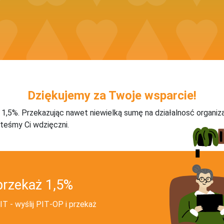
Dziękujemy za Twoje wsparcie!
j 1,5%. Przekazując nawet niewielką sumę na działalnosć organiz
teśmy Ci wdzięczni.
przekaż 1,5%
T - wyślij PIT‑OP i przekaż