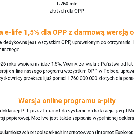
1.760 mln
złotych dla OPP
a e-life 1,5% dla OPP z darmową wersją o
ine dedykowna jest wszystkim OPP, uprawnionym do otrzymania 1
blicznego.
26 roku wspieramy ideę 1,5%. Wiemy, że wielu z Państwa od lat
wersji on-line naszego programu wszystkim OPP w Polsce, upraw
żytkownicy przekazali już ponad 1 760 000 000 złotych dla ponad
Wersja online programu e-pity
deklaracji PIT przez Internet do systemu e-deklaracje.gov.pl M
ji papierowej. Możliwe jest także zapisanie wypełnionej deklarac
pularniejszych przeglądarkach internetowych (Internet Explorer, 