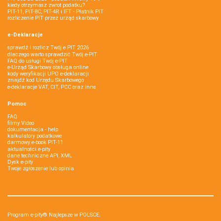
kiedy otrzymasz zwrot podatku?
PIT-11, PIT-8C, PIT-4R i IFT - Płatnik PIT
rozliczenie PIT przez urząd skarbowy
e-Deklaracje
sprawdź i rozlicz Twój e PIT 2026
dlaczego warto sprawdzić Twój e-PIT
FAQ do usługi Twój e-PIT
e-Urząd Skarbowy obsługa online
kody weryfikacji UPO e-deklaracji
znajdź kod Urzędu Skarbowego
e-deklaracje VAT, CIT, PCC oraz inne
Pomoc
FAQ
filmy Video
dokumentacja - help
kalkulatory podatkowe
darmowy e-book PIT-11
aktualności e-pity
dane techniczne API, XML
Dysk e-pity
Twoje zgłoszenie lub opinia
Program e-pity® Najlepsze w POLSCE.