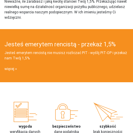
Nieważne, ile zarabiasz i jaką kwotę stanowi Twój 1,5%. Przekazując nawet
niewielką sumę na działalnosć organizacji pożytku publicznego, udzielasz
realnego wsparcia naszym podopiecznym. W ich imieniu jesteśmy Ci
wdzięczni.
Jesteś emerytem rencistą - przekaż 1,5%
Jesteś emerytem rencistą nie musisz rozliczać PIT - wyślij PIT‑OP i przekaż
nam Twój 1,5%
więcej
wygoda
bezpieczeństwo
szybkość
weryfikacja danych
dane podatnika
brak konieczności