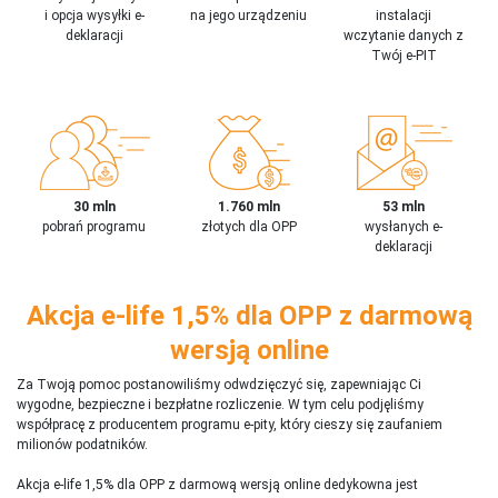
i opcja wysyłki e-
na jego urządzeniu
instalacji
deklaracji
wczytanie danych z
Twój e-PIT
30 mln
1.760 mln
53 mln
pobrań programu
złotych dla OPP
wysłanych e-
deklaracji
Akcja e-life 1,5% dla OPP z darmową
wersją online
Za Twoją pomoc postanowiliśmy odwdzięczyć się, zapewniając Ci
wygodne, bezpieczne i bezpłatne rozliczenie. W tym celu podjęliśmy
współpracę z producentem programu e-pity, który cieszy się zaufaniem
milionów podatników.
Akcja e-life 1,5% dla OPP z darmową wersją online dedykowna jest