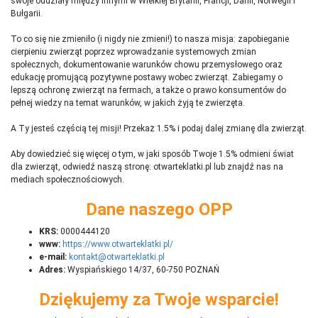
swoje oddziały między innymi w Wielkiej Brytanii, Francji, Danii, Norwegii i
Bułgarii.
To co się nie zmieniło (i nigdy nie zmieni!) to nasza misja: zapobieganie
cierpieniu zwierząt poprzez wprowadzanie systemowych zmian
społecznych, dokumentowanie warunków chowu przemysłowego oraz
edukację promującą pozytywne postawy wobec zwierząt. Zabiegamy o
lepszą ochronę zwierząt na fermach, a także o prawo konsumentów do
pełnej wiedzy na temat warunków, w jakich żyją te zwierzęta.
A Ty jesteś częścią tej misji! Przekaż 1.5% i podaj dalej zmianę dla zwierząt.
Aby dowiedzieć się więcej o tym, w jaki sposób Twoje 1.5% odmieni świat
dla zwierząt, odwiedź naszą stronę: otwarteklatki.pl lub znajdź nas na
mediach społecznościowych.
Dane naszego OPP
KRS:
0000444120
www:
https://www.otwarteklatki.pl/
e-mail:
kontakt@otwarteklatki.pl
Adres:
Wyspiańskiego 14/37, 60-750 POZNAŃ
Dziękujemy za Twoje wsparcie!