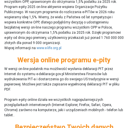
wszystkim OPP, uprawnionym do otrzymania 1,5% podatku za 2025 rok.
Program e-pity 2025 on-line aktywnie wspiera Organizacje Pożytku
Publicznego. W naszym programie do rozliczania e-PITów w 2026 roku
wspieramy ideę 1,5%. Wiemy, że wielu z Państwa od lat sympatyzuje i
wspiera konkretne OPP, dlatego podjęliśmy decyzję o udostępnieniu
bezpłatnej wersji on-line naszego programu wszystkim OPP w Polsce,
uprawnionym do otrzymania 1,5% podatku za 2025 rok. Dzięki programowi
e-pity od dnia jego premiery, użytkownicy przekazali już ponad 1 760 000 000
złotych dla ponad 9 000 organizacji.
Więcej informacji na
www.e-life.org.pl
Wersja online programu e-pity
W wersji on-line podatnik ma możliwość wysłania deklaracji PIT przez
Internet do systemu e-deklaracje.gov.pl Ministerstwa Finansów lub
wydrukowania PIT-a i dostarczenia go do swojego US tradycyjnie w wersji
papierowej. Możliwe jest także zapisanie wypełnionej deklaracji PIT w pliku
PDF.
Program e-pity online działa we wszystkich najpopularniejszych
przeglądarkach internetowych (Internet Explorer, Firefox, Safari, Opera,
Chrome) zarówno na komputerze, jaki i urządzeniach mobilnych - telefon lub
tablet..
Bezpieczeństwo Twoich danych