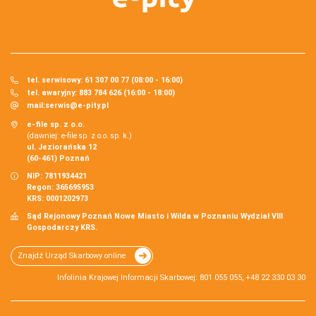
tel. serwisowy: 61 307 00 77 (08:00 - 16:00)
tel. awaryjny: 883 784 626 (16:00 - 18:00)
mail:
serwis@e-pity.pl
e-file sp. z o.o.
(dawniej: e-file sp. z o.o. sp. k.)
ul. Jeziorańska 12
(60-461) Poznań
NIP: 7811934421
Regon: 365695953
KRS: 0001202973
Sąd Rejonowy Poznań Nowe Miasto i Wilda w Poznaniu Wydział VIII
Gospodarczy KRS.
Znajdź Urząd Skarbowy online
Infolinia Krajowej Informacji Skarbowej: 801 055 055, +48 22 330 03 30