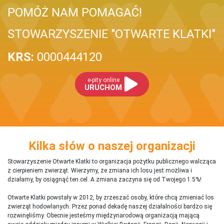
POMÓŻ NAM POMAGAĆ!
STOWARZYSZENIE "OTWARTE KLATKI"
KRS:
0000444120
e-pity online
URUCHOM
Kilka słów o naszej organizacji
Stowarzyszenie Otwarte Klatki to organizacja pożytku publicznego walcząca
z cierpieniem zwierząt. Wierzymy, że zmiana ich losu jest możliwa i
działamy, by osiągnąć ten cel. A zmiana zaczyna się od Twojego 1.5%!
Otwarte Klatki powstały w 2012, by zrzeszać osoby, które chcą zmieniać los
zwierząt hodowlanych. Przez ponad dekadę naszej działalności bardzo się
rozwinęliśmy. Obecnie jesteśmy międzynarodową organizacją mającą