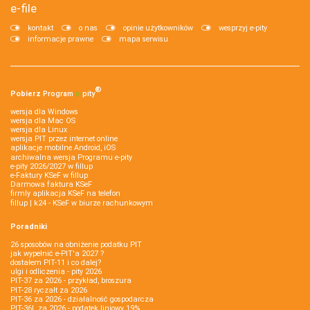
e-file
kontakt
o nas
opinie użytkowników
wesprzyj e-pity
informacje prawne
mapa serwisu
®
Pobierz
Program
e‑
pity
wersja dla Windows
wersja dla Mac OS
wersja dla Linux
wersja PIT przez internet online
aplikacje mobilne Android, iOS
archiwalna wersja Programu e-pity
e-pity 2026/2027 w fillup
e‑Faktury KSeF w fillup
Darmowa faktura KSeF
firmly aplikacja KSeF na telefon
fillup | k24 - KSeF w biurze rachunkowym
Poradniki
26 sposobów na obniżenie podatku PIT
jak wypełnić e-PIT'a 2027 ?
dostałem PIT-11 i co dalej?
ulgi i odliczenia - pity 2026
PIT-37 za 2026 - przykład, broszura
PIT-28 ryczałt za 2026
PIT-36 za 2026 - działalność gospodarcza
PIT-36L za 2026 - podatek liniowy 19%