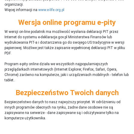
organizacji.
Więcej informacji na
www.e-life.org.pl
Wersja online programu e-pity
W wersji on-line podatnik ma możliwość wysłania deklaracji PIT przez
Internet do systemu e-deklaracje.gov.pl Ministerstwa Finansów lub
wydrukowania PIT-a i dostarczenia go do swojego US tradycyjnie w wersji
papierowej. Możliwe jest także zapisanie wypełnionej deklaracji PIT w pliku
PDF.
Program e-pity online działa we wszystkich najpopularniejszych
przeglądarkach internetowych (Internet Explorer, Firefox, Safari, Opera,
Chrome) zarówno na komputerze, jaki i urządzeniach mobilnych - telefon lub
tablet..
Bezpieczeństwo Twoich danych
Bezpieczeństwo danych to nasz najwyższy priorytet. W odróżnieniu od
innych programów obecnych na rynku,
ż
adne dane osobowe nie są
zapisywane na serwerze - dane zapisywane są i odczytywane tylko na
komputerze użytkownika.