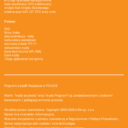
e-Urząd Skarbowy obsługa online
kody weryfikacji UPO e-deklaracji
znajdź kod Urzędu Skarbowego
e-deklaracje VAT, CIT, PCC oraz inne
Pomoc
FAQ
filmy Video
dokumentacja - help
kalkulatory podatkowe
darmowy e-book PIT-11
aktualności e-pity
dane techniczne API, XML
Dysk e-pity
Twoje zgłoszenie lub opinia
Program e-pity® Najlepsze w POLSCE.
Marki: "e-pity po prostu" oraz "e-pity Program" są zarejestrowanymi znakami
towarowymi i podlegają ochronie prawnej.
Wszelkie prawa zastrzeżone. Copyright 2009-2026
e-file sp. z o.o.
Serwis ma charakter informacyjny.
Warunki korzystania z serwisu zawarte są w
Regulaminie
i
Polityce Prywatności
.
Serwis wykorzystuje
pliki cookies i inne technologie
.