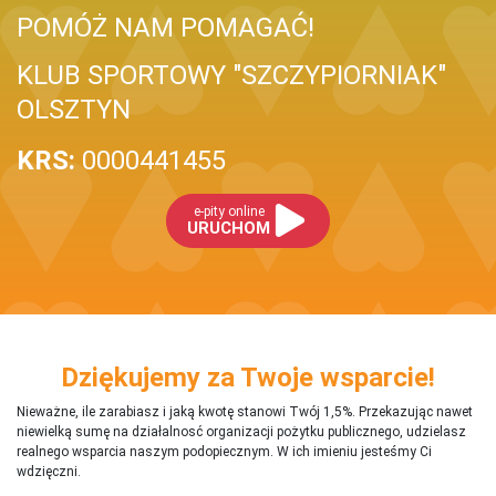
POMÓŻ NAM POMAGAĆ!
KLUB SPORTOWY "SZCZYPIORNIAK"
OLSZTYN
KRS:
0000441455
e-pity online
URUCHOM
Dziękujemy za Twoje wsparcie!
Nieważne, ile zarabiasz i jaką kwotę stanowi Twój 1,5%. Przekazując nawet
niewielką sumę na działalnosć organizacji pożytku publicznego, udzielasz
realnego wsparcia naszym podopiecznym. W ich imieniu jesteśmy Ci
wdzięczni.