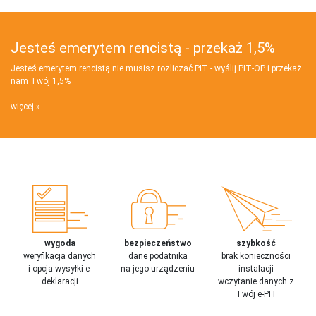
Jesteś emerytem rencistą - przekaż 1,5%
Jesteś emerytem rencistą nie musisz rozliczać PIT - wyślij PIT‑OP i przekaż
nam Twój 1,5%
więcej
wygoda
bezpieczeństwo
szybkość
weryfikacja danych
dane podatnika
brak konieczności
i opcja wysyłki e-
na jego urządzeniu
instalacji
deklaracji
wczytanie danych z
Twój e-PIT