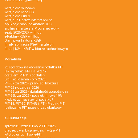
Pobierz
Program
e‑
pity
wersja dla Windows
wersja dla Mac OS
wersja dla Linux
wersja PIT przez internet online
aplikacje mobilne Android, iOS
archiwalna wersja Programu e-pity
e-pity 2026/2027 w fillup
e‑Faktury KSeF w fillup
Darmowa faktura KSeF
firmly aplikacja KSeF na telefon
fillup | k24 - KSeF w biurze rachunkowym
Poradniki
26 sposobów na obniżenie podatku PIT
jak wypełnić e-PIT'a 2027 ?
dostałem PIT-11 i co dalej?
ulgi i odliczenia - pity 2026
PIT-37 za 2026 - przykład, broszura
PIT-28 ryczałt za 2026
PIT-36 za 2026 - działalność gospodarcza
PIT-36L za 2026 - podatek liniowy 19%
kiedy otrzymasz zwrot podatku?
PIT-11, PIT-8C, PIT-4R i IFT - Płatnik PIT
rozliczenie PIT przez urząd skarbowy
e-Deklaracje
sprawdź i rozlicz Twój e PIT 2026
dlaczego warto sprawdzić Twój e-PIT
FAQ do usługi Twój e-PIT