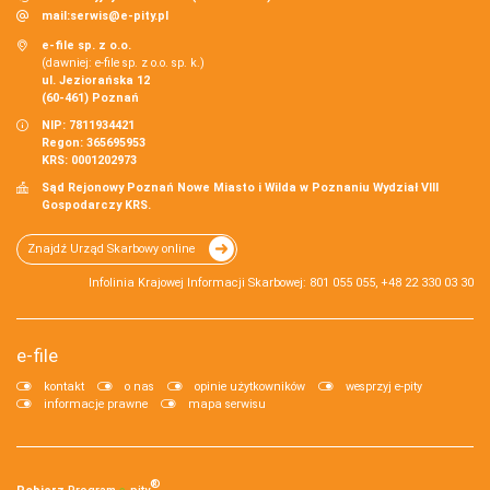
mail:
serwis@e-pity.pl
e-file sp. z o.o.
(dawniej: e-file sp. z o.o. sp. k.)
ul. Jeziorańska 12
(60-461) Poznań
NIP: 7811934421
Regon: 365695953
KRS: 0001202973
Sąd Rejonowy Poznań Nowe Miasto i Wilda w Poznaniu Wydział VIII
Gospodarczy KRS.
Znajdź Urząd Skarbowy online
Infolinia Krajowej Informacji Skarbowej: 801 055 055, +48 22 330 03 30
e-file
kontakt
o nas
opinie użytkowników
wesprzyj e-pity
informacje prawne
mapa serwisu
®