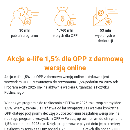
30 mln
1.760 mln
53 mln
pobrań programu
złotych dla OPP
wysłanych e-
deklaracji
Akcja e-life 1,5% dla OPP z darmową
wersją online
Akcja e-life 1,5% dla OPP z darmową wersją online dedykowna jest
wszystkim OPP, uprawnionym do otrzymania 1,5% podatku za 2025 rok.
Program e-pity 2025 on-line aktywnie wspiera Organizacje Pożytku
Publicznego.
W naszym programie do rozliczania e-PITów w 2026 roku wspieramy ideę
1,5%. Wiemy, że wielu z Państwa od lat sympatyzuje i wspiera konkretne
OPP, dlatego podjęliśmy decyzję o udostępnieniu bezpłatnej wersji on-line
naszego programu wszystkim OPP w Polsce, uprawnionym do otrzymania
1,5% podatku za 2025 rok. Dzięki programowi e-pity od dnia jego premiery,
użytkownicy przekazali już ponad 1 760 000 000 złotych dla ponad 9 000