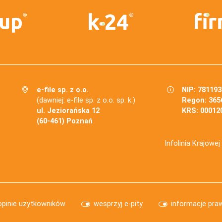
e-file sp. z o.o.
NIP: 78119
(dawniej: e-file sp. z o.o. sp. k.)
Regon: 365
ul. Jeziorańska 12
KRS: 00012
(60-461) Poznań
Infolinia Krajowe
opinie użytkowników
wesprzyj e-pity
informacje pra