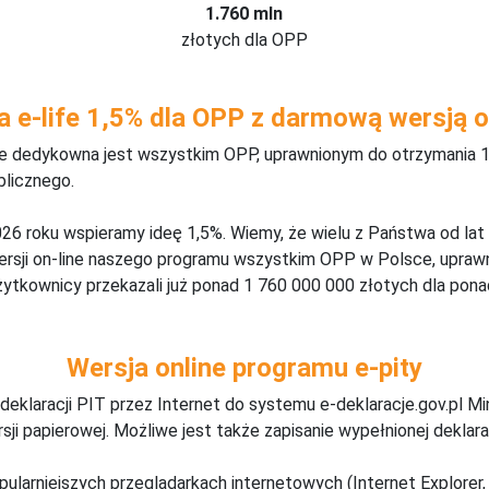
1.760 mln
złotych dla OPP
a e-life 1,5% dla OPP z darmową wersją o
ine dedykowna jest wszystkim OPP, uprawnionym do otrzymania 1
blicznego.
26 roku wspieramy ideę 1,5%. Wiemy, że wielu z Państwa od lat
wersji on-line naszego programu wszystkim OPP w Polsce, upraw
żytkownicy przekazali już ponad 1 760 000 000 złotych dla ponad
Wersja online programu e-pity
deklaracji PIT przez Internet do systemu e-deklaracje.gov.pl M
ji papierowej. Możliwe jest także zapisanie wypełnionej deklarac
pularniejszych przeglądarkach internetowych (Internet Explorer, 