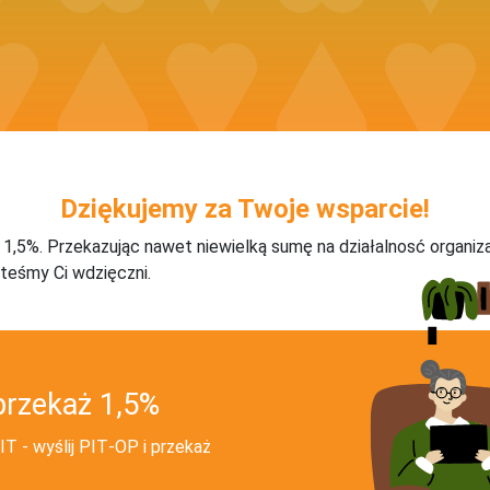
Dziękujemy za Twoje wsparcie!
j 1,5%. Przekazując nawet niewielką sumę na działalnosć organiz
teśmy Ci wdzięczni.
przekaż 1,5%
T - wyślij PIT‑OP i przekaż