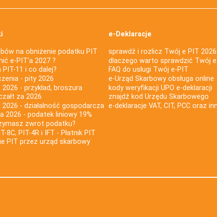
i
e-Deklaracje
bów na obniżenie podatku PIT
sprawdź i rozlicz Twój e PIT 2026
nić e-PIT'a 2027 ?
dlaczego warto sprawdzić Twój e
PIT-11 i co dalej?
FAQ do usługi Twój e-PIT
iczenia - pity 2026
e-Urząd Skarbowy obsługa online
 2026 - przykład, broszura
kody weryfikacji UPO e-deklaracji
czałt za 2026
znajdź kod Urzędu Skarbowego
a 2026 - działalność gospodarcza
e-deklaracje VAT, CIT, PCC oraz in
za 2026 - podatek liniowy 19%
rzymasz zwrot podatku?
IT-8C, PIT-4R i IFT - Płatnik PIT
nie PIT przez urząd skarbowy