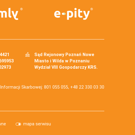
34421
Sąd Rejonowy Poznań Nowe
695953
Miasto i Wilda w Poznaniu
02973
Wydział VIII Gospodarczy KRS.
j Informacji Skarbowej: 801 055 055, +48 22 330 03 30
wne
mapa serwisu