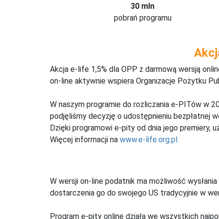
30 mln
pobrań programu
Akcj
Akcja e-life 1,5% dla OPP z darmową wersją onl
on-line aktywnie wspiera Organizacje Pożytku Pu
W naszym programie do rozliczania e-PITów w 20
podjęliśmy decyzję o udostępnieniu bezpłatnej 
Dzięki programowi e-pity od dnia jego premiery, u
Więcej informacji na
www.e-life.org.pl
W wersji on-line podatnik ma możliwość wysłania 
dostarczenia go do swojego US tradycyjnie w wers
Program e-pity online działa we wszystkich najpo