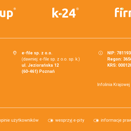
e-file sp. z o.o.
NIP: 78119
(dawniej: e-file sp. z o.o. sp. k.)
Regon: 365
ul. Jeziorańska 12
KRS: 00012
(60-461) Poznań
Infolinia Krajowe
opinie użytkowników
wesprzyj e-pity
informacje pra