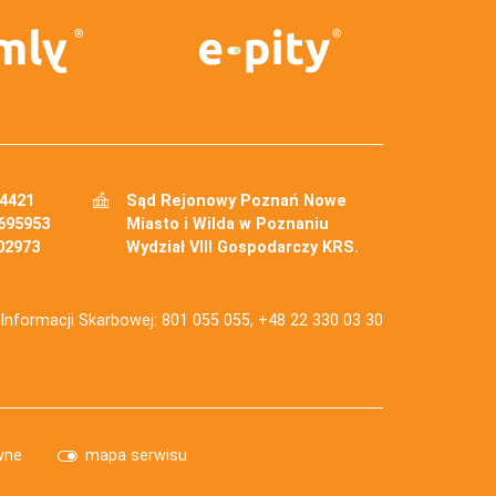
34421
Sąd Rejonowy Poznań Nowe
695953
Miasto i Wilda w Poznaniu
02973
Wydział VIII Gospodarczy KRS.
j Informacji Skarbowej: 801 055 055, +48 22 330 03 30
wne
mapa serwisu