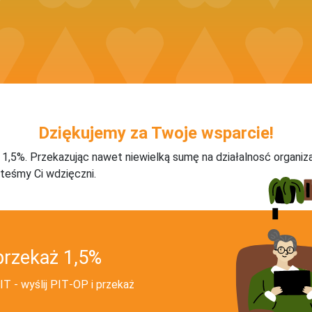
Dziękujemy za Twoje wsparcie!
j 1,5%. Przekazując nawet niewielką sumę na działalnosć organiz
teśmy Ci wdzięczni.
przekaż 1,5%
T - wyślij PIT‑OP i przekaż