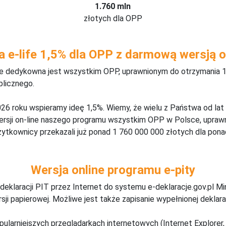
1.760 mln
złotych dla OPP
a e-life 1,5% dla OPP z darmową wersją o
ine dedykowna jest wszystkim OPP, uprawnionym do otrzymania 1
blicznego.
26 roku wspieramy ideę 1,5%. Wiemy, że wielu z Państwa od lat
wersji on-line naszego programu wszystkim OPP w Polsce, upraw
żytkownicy przekazali już ponad 1 760 000 000 złotych dla ponad
Wersja online programu e-pity
deklaracji PIT przez Internet do systemu e-deklaracje.gov.pl M
ji papierowej. Możliwe jest także zapisanie wypełnionej deklarac
pularniejszych przeglądarkach internetowych (Internet Explorer, 