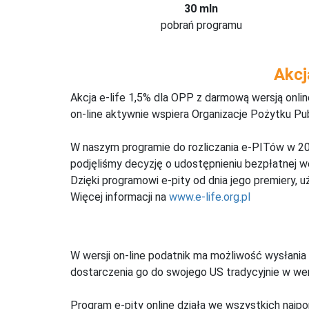
30 mln
pobrań programu
Akcj
Akcja e-life 1,5% dla OPP z darmową wersją onl
on-line aktywnie wspiera Organizacje Pożytku Pu
W naszym programie do rozliczania e-PITów w 20
podjęliśmy decyzję o udostępnieniu bezpłatnej 
Dzięki programowi e-pity od dnia jego premiery, u
Więcej informacji na
www.e-life.org.pl
W wersji on-line podatnik ma możliwość wysłania 
dostarczenia go do swojego US tradycyjnie w wers
Program e-pity online działa we wszystkich najpo