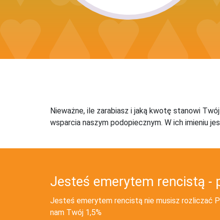
Nieważne, ile zarabiasz i jaką kwotę stanowi Twó
wsparcia naszym podopiecznym. W ich imieniu jes
Jesteś emerytem rencistą - 
Jesteś emerytem rencistą nie musisz rozliczać PI
nam Twój 1,5%