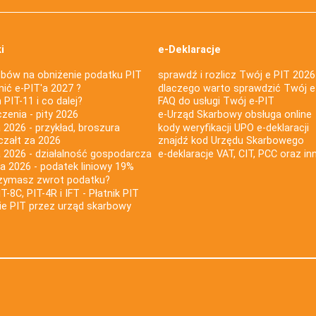
i
e-Deklaracje
bów na obniżenie podatku PIT
sprawdź i rozlicz Twój e PIT 2026
nić e-PIT'a 2027 ?
dlaczego warto sprawdzić Twój e
PIT-11 i co dalej?
FAQ do usługi Twój e-PIT
iczenia - pity 2026
e-Urząd Skarbowy obsługa online
 2026 - przykład, broszura
kody weryfikacji UPO e-deklaracji
czałt za 2026
znajdź kod Urzędu Skarbowego
a 2026 - działalność gospodarcza
e-deklaracje VAT, CIT, PCC oraz in
za 2026 - podatek liniowy 19%
rzymasz zwrot podatku?
IT-8C, PIT-4R i IFT - Płatnik PIT
nie PIT przez urząd skarbowy