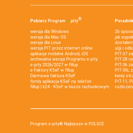
®
Pobierz
Program
e‑
pity
Poradnik
wersja dla Windows
26 sposo
wersja dla Mac OS
jak wypeł
wersja dla Linux
dostałem 
wersja PIT przez internet online
ulgi i odl
aplikacje mobilne Android, iOS
PIT-37 za
archiwalna wersja Programu e-pity
PIT-28 ry
e-pity 2026/2027 w fillup
PIT-36 z
e‑Faktury KSeF w fillup
PIT-36L 
Darmowa faktura KSeF
kiedy ot
firmly aplikacja KSeF na telefon
PIT-11, P
fillup | k24 - KSeF w biurze rachunkowym
rozlicze
Program e-pity® Najlepsze w POLSCE.