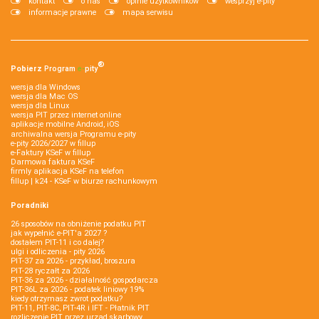
kontakt
o nas
opinie użytkowników
wesprzyj e-pity
informacje prawne
mapa serwisu
®
Pobierz
Program
e‑
pity
wersja dla Windows
wersja dla Mac OS
wersja dla Linux
wersja PIT przez internet online
aplikacje mobilne Android, iOS
archiwalna wersja Programu e-pity
e-pity 2026/2027 w fillup
e‑Faktury KSeF w fillup
Darmowa faktura KSeF
firmly aplikacja KSeF na telefon
fillup | k24 - KSeF w biurze rachunkowym
Poradniki
26 sposobów na obniżenie podatku PIT
jak wypełnić e-PIT'a 2027 ?
dostałem PIT-11 i co dalej?
ulgi i odliczenia - pity 2026
PIT-37 za 2026 - przykład, broszura
PIT-28 ryczałt za 2026
PIT-36 za 2026 - działalność gospodarcza
PIT-36L za 2026 - podatek liniowy 19%
kiedy otrzymasz zwrot podatku?
PIT-11, PIT-8C, PIT-4R i IFT - Płatnik PIT
rozliczenie PIT przez urząd skarbowy