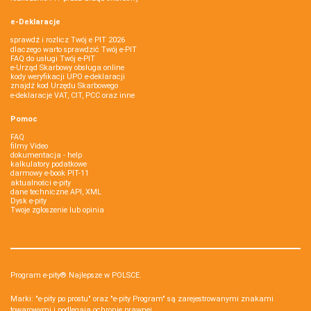
e-Deklaracje
sprawdź i rozlicz Twój e PIT 2026
dlaczego warto sprawdzić Twój e-PIT
FAQ do usługi Twój e-PIT
e-Urząd Skarbowy obsługa online
kody weryfikacji UPO e-deklaracji
znajdź kod Urzędu Skarbowego
e-deklaracje VAT, CIT, PCC oraz inne
Pomoc
FAQ
filmy Video
dokumentacja - help
kalkulatory podatkowe
darmowy e-book PIT-11
aktualności e-pity
dane techniczne API, XML
Dysk e-pity
Twoje zgłoszenie lub opinia
Program e-pity® Najlepsze w POLSCE.
Marki: "e-pity po prostu" oraz "e-pity Program" są zarejestrowanymi znakami
towarowymi i podlegają ochronie prawnej.