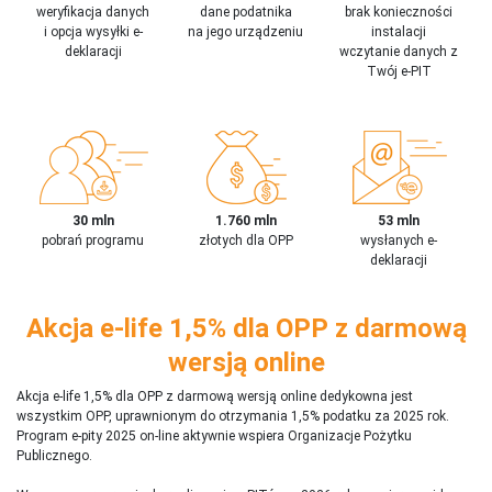
weryfikacja danych
dane podatnika
brak konieczności
i opcja wysyłki e-
na jego urządzeniu
instalacji
deklaracji
wczytanie danych z
Twój e-PIT
30 mln
1.760 mln
53 mln
pobrań programu
złotych dla OPP
wysłanych e-
deklaracji
Akcja e-life 1,5% dla OPP z darmową
wersją online
Akcja e-life 1,5% dla OPP z darmową wersją online dedykowna jest
wszystkim OPP, uprawnionym do otrzymania 1,5% podatku za 2025 rok.
Program e-pity 2025 on-line aktywnie wspiera Organizacje Pożytku
Publicznego.