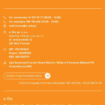
tel. serwisowy: 61 307 00 77 (08:00 - 16:00)
tel. awaryjny: 883 784 626 (16:00 - 18:00)
mail:
serwis@e-pity.pl
e-file sp. z o.o.
(dawniej: e-file sp. z o.o. sp. k.)
ul. Jeziorańska 12
(60-461) Poznań
NIP: 7811934421
Regon: 365695953
KRS: 0001202973
Sąd Rejonowy Poznań Nowe Miasto i Wilda w Poznaniu Wydział VIII
Gospodarczy KRS.
Znajdź Urząd Skarbowy online
Infolinia Krajowej Informacji Skarbowej: 801 055 055, +48 22 330 03 30
e-file