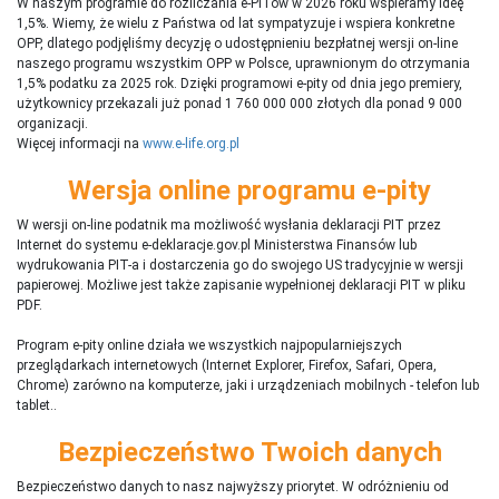
W naszym programie do rozliczania e-PITów w 2026 roku wspieramy ideę
1,5%. Wiemy, że wielu z Państwa od lat sympatyzuje i wspiera konkretne
OPP, dlatego podjęliśmy decyzję o udostępnieniu bezpłatnej wersji on-line
naszego programu wszystkim OPP w Polsce, uprawnionym do otrzymania
1,5% podatku za 2025 rok. Dzięki programowi e-pity od dnia jego premiery,
użytkownicy przekazali już ponad 1 760 000 000 złotych dla ponad 9 000
organizacji.
Więcej informacji na
www.e-life.org.pl
Wersja online programu e-pity
W wersji on-line podatnik ma możliwość wysłania deklaracji PIT przez
Internet do systemu e-deklaracje.gov.pl Ministerstwa Finansów lub
wydrukowania PIT-a i dostarczenia go do swojego US tradycyjnie w wersji
papierowej. Możliwe jest także zapisanie wypełnionej deklaracji PIT w pliku
PDF.
Program e-pity online działa we wszystkich najpopularniejszych
przeglądarkach internetowych (Internet Explorer, Firefox, Safari, Opera,
Chrome) zarówno na komputerze, jaki i urządzeniach mobilnych - telefon lub
tablet..
Bezpieczeństwo Twoich danych
Bezpieczeństwo danych to nasz najwyższy priorytet. W odróżnieniu od