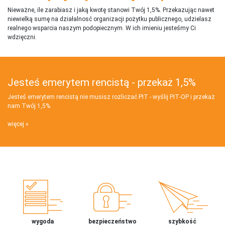
Nieważne, ile zarabiasz i jaką kwotę stanowi Twój 1,5%. Przekazując nawet
niewielką sumę na działalnosć organizacji pożytku publicznego, udzielasz
realnego wsparcia naszym podopiecznym. W ich imieniu jesteśmy Ci
wdzięczni.
Jesteś emerytem rencistą - przekaż 1,5%
Jesteś emerytem rencistą nie musisz rozliczać PIT - wyślij PIT‑OP i przekaż
nam Twój 1,5%
więcej
wygoda
bezpieczeństwo
szybkość