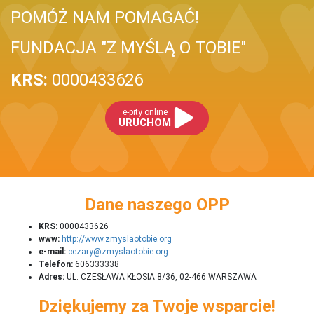
POMÓŻ NAM POMAGAĆ!
FUNDACJA "Z MYŚLĄ O TOBIE"
KRS:
0000433626
e-pity online
URUCHOM
Dane naszego OPP
KRS:
0000433626
www:
http://www.zmyslaotobie.org
e-mail:
cezary@zmyslaotobie.org
Telefon:
606333338
Adres:
UL. CZESŁAWA KŁOSIA 8/36, 02-466 WARSZAWA
Dziękujemy za Twoje wsparcie!