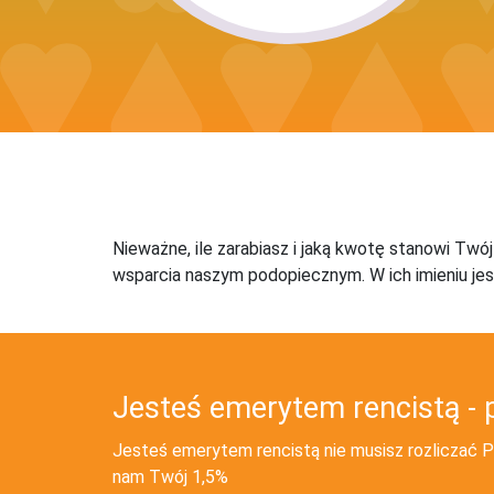
Nieważne, ile zarabiasz i jaką kwotę stanowi Twó
wsparcia naszym podopiecznym. W ich imieniu jes
Jesteś emerytem rencistą - 
Jesteś emerytem rencistą nie musisz rozliczać PI
nam Twój 1,5%