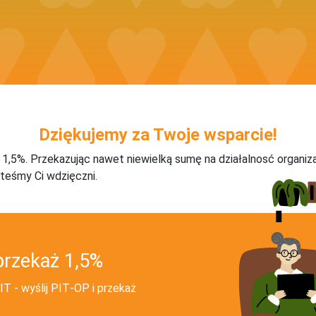
Dziękujemy za Twoje wsparcie!
j 1,5%. Przekazując nawet niewielką sumę na działalnosć organiz
teśmy Ci wdzięczni.
przekaż 1,5%
T - wyślij PIT‑OP i przekaż