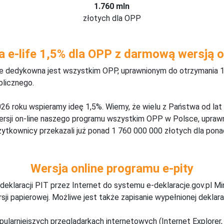
1.760 mln
złotych dla OPP
a e-life 1,5% dla OPP z darmową wersją o
ine dedykowna jest wszystkim OPP, uprawnionym do otrzymania 1
blicznego.
26 roku wspieramy ideę 1,5%. Wiemy, że wielu z Państwa od lat
wersji on-line naszego programu wszystkim OPP w Polsce, upraw
żytkownicy przekazali już ponad 1 760 000 000 złotych dla ponad
Wersja online programu e-pity
deklaracji PIT przez Internet do systemu e-deklaracje.gov.pl M
ji papierowej. Możliwe jest także zapisanie wypełnionej deklarac
pularniejszych przeglądarkach internetowych (Internet Explorer, 