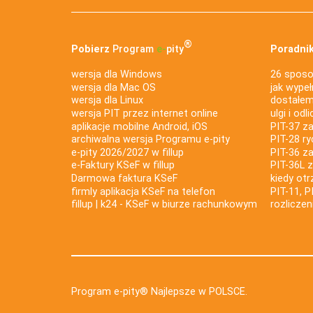
®
Pobierz
Program
e‑
pity
Poradnik
wersja dla Windows
26 sposo
wersja dla Mac OS
jak wypeł
wersja dla Linux
dostałem 
wersja PIT przez internet online
ulgi i odl
aplikacje mobilne Android, iOS
PIT-37 za
archiwalna wersja Programu e-pity
PIT-28 ry
e-pity 2026/2027 w fillup
PIT-36 z
e‑Faktury KSeF w fillup
PIT-36L 
Darmowa faktura KSeF
kiedy ot
firmly aplikacja KSeF na telefon
PIT-11, P
fillup | k24 - KSeF w biurze rachunkowym
rozlicze
Program e-pity® Najlepsze w POLSCE.