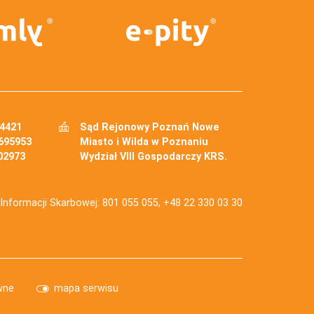
34421
Sąd Rejonowy Poznań Nowe
695953
Miasto i Wilda w Poznaniu
02973
Wydział VIII Gospodarczy KRS.
j Informacji Skarbowej: 801 055 055, +48 22 330 03 30
wne
mapa serwisu