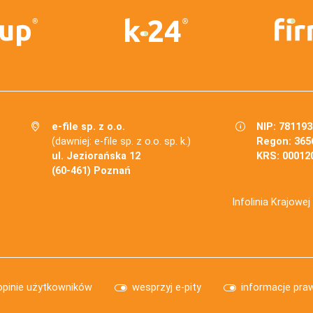
e-file sp. z o.o.
NIP: 78119
(dawniej: e-file sp. z o.o. sp. k.)
Regon: 365
ul. Jeziorańska 12
KRS: 00012
(60-461) Poznań
Infolinia Krajowe
opinie użytkowników
wesprzyj e-pity
informacje pra