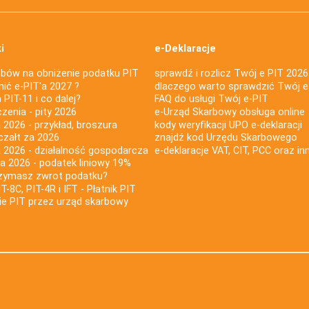
i
e-Deklaracje
bów na obniżenie podatku PIT
sprawdź i rozlicz Twój e PIT 2026
nić e-PIT'a 2027 ?
dlaczego warto sprawdzić Twój e
PIT-11 i co dalej?
FAQ do usługi Twój e-PIT
iczenia - pity 2026
e-Urząd Skarbowy obsługa online
 2026 - przykład, broszura
kody weryfikacji UPO e-deklaracji
czałt za 2026
znajdź kod Urzędu Skarbowego
a 2026 - działalność gospodarcza
e-deklaracje VAT, CIT, PCC oraz in
za 2026 - podatek liniowy 19%
rzymasz zwrot podatku?
IT-8C, PIT-4R i IFT - Płatnik PIT
nie PIT przez urząd skarbowy