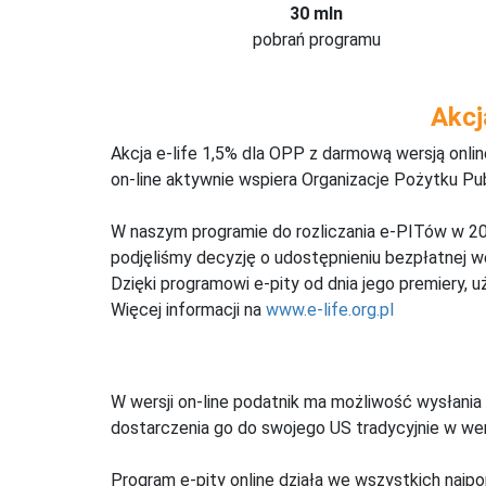
30 mln
pobrań programu
Akcj
Akcja e-life 1,5% dla OPP z darmową wersją onl
on-line aktywnie wspiera Organizacje Pożytku Pu
W naszym programie do rozliczania e-PITów w 20
podjęliśmy decyzję o udostępnieniu bezpłatnej 
Dzięki programowi e-pity od dnia jego premiery, u
Więcej informacji na
www.e-life.org.pl
W wersji on-line podatnik ma możliwość wysłania 
dostarczenia go do swojego US tradycyjnie w wers
Program e-pity online działa we wszystkich najpo