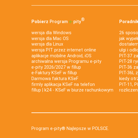
®
Pobierz
Program
e‑
pity
Poradnik
wersja dla Windows
26 sposo
wersja dla Mac OS
jak wypeł
wersja dla Linux
dostałem 
wersja PIT przez internet online
ulgi i odl
aplikacje mobilne Android, iOS
PIT-37 za
archiwalna wersja Programu e-pity
PIT-28 ry
e-pity 2026/2027 w fillup
PIT-36 z
e‑Faktury KSeF w fillup
PIT-36L 
Darmowa faktura KSeF
kiedy ot
firmly aplikacja KSeF na telefon
PIT-11, P
fillup | k24 - KSeF w biurze rachunkowym
rozlicze
Program e-pity® Najlepsze w POLSCE.