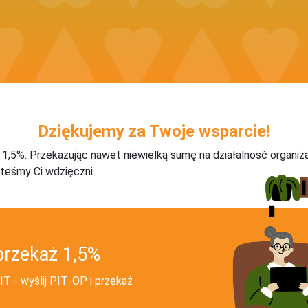
Dziękujemy za Twoje wsparcie!
j 1,5%. Przekazując nawet niewielką sumę na działalnosć organiz
teśmy Ci wdzięczni.
przekaż 1,5%
T - wyślij PIT‑OP i przekaż