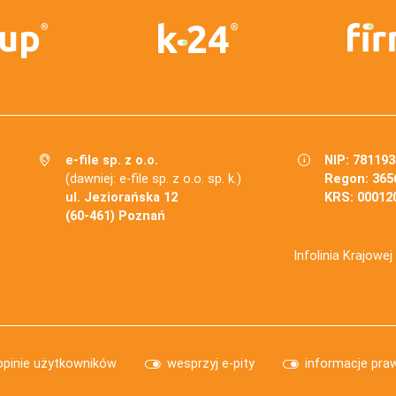
e-file sp. z o.o.
NIP: 78119
(dawniej: e-file sp. z o.o. sp. k.)
Regon: 365
ul. Jeziorańska 12
KRS: 00012
(60-461) Poznań
Infolinia Krajowe
opinie użytkowników
wesprzyj e-pity
informacje pra