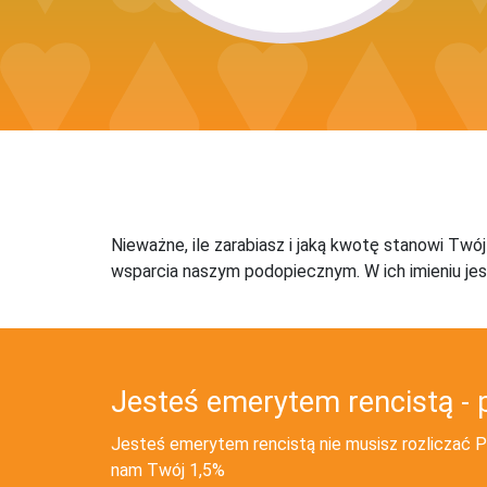
Nieważne, ile zarabiasz i jaką kwotę stanowi Twó
wsparcia naszym podopiecznym. W ich imieniu jes
Jesteś emerytem rencistą - 
Jesteś emerytem rencistą nie musisz rozliczać PI
nam Twój 1,5%