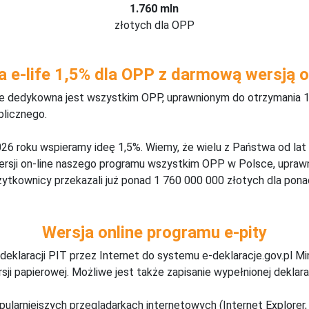
1.760 mln
złotych dla OPP
a e-life 1,5% dla OPP z darmową wersją o
ine dedykowna jest wszystkim OPP, uprawnionym do otrzymania 1
blicznego.
26 roku wspieramy ideę 1,5%. Wiemy, że wielu z Państwa od lat
wersji on-line naszego programu wszystkim OPP w Polsce, upraw
żytkownicy przekazali już ponad 1 760 000 000 złotych dla ponad
Wersja online programu e-pity
deklaracji PIT przez Internet do systemu e-deklaracje.gov.pl M
ji papierowej. Możliwe jest także zapisanie wypełnionej deklarac
pularniejszych przeglądarkach internetowych (Internet Explorer, 