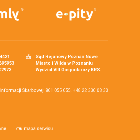
34421
Sąd Rejonowy Poznań Nowe
695953
Miasto i Wilda w Poznaniu
02973
Wydział VIII Gospodarczy KRS.
j Informacji Skarbowej: 801 055 055, +48 22 330 03 30
wne
mapa serwisu