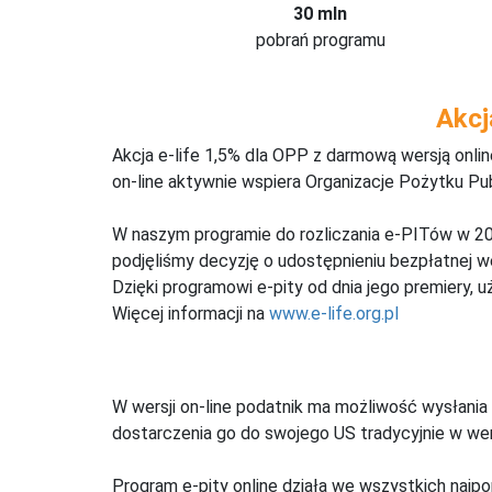
30 mln
pobrań programu
Akcj
Akcja e-life 1,5% dla OPP z darmową wersją onl
on-line aktywnie wspiera Organizacje Pożytku Pu
W naszym programie do rozliczania e-PITów w 20
podjęliśmy decyzję o udostępnieniu bezpłatnej 
Dzięki programowi e-pity od dnia jego premiery, u
Więcej informacji na
www.e-life.org.pl
W wersji on-line podatnik ma możliwość wysłania 
dostarczenia go do swojego US tradycyjnie w wers
Program e-pity online działa we wszystkich najpo