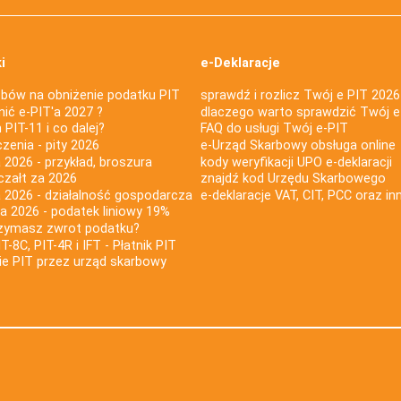
i
e-Deklaracje
bów na obniżenie podatku PIT
sprawdź i rozlicz Twój e PIT 2026
nić e-PIT'a 2027 ?
dlaczego warto sprawdzić Twój e
PIT-11 i co dalej?
FAQ do usługi Twój e-PIT
iczenia - pity 2026
e-Urząd Skarbowy obsługa online
 2026 - przykład, broszura
kody weryfikacji UPO e-deklaracji
czałt za 2026
znajdź kod Urzędu Skarbowego
a 2026 - działalność gospodarcza
e-deklaracje VAT, CIT, PCC oraz in
za 2026 - podatek liniowy 19%
rzymasz zwrot podatku?
IT-8C, PIT-4R i IFT - Płatnik PIT
nie PIT przez urząd skarbowy