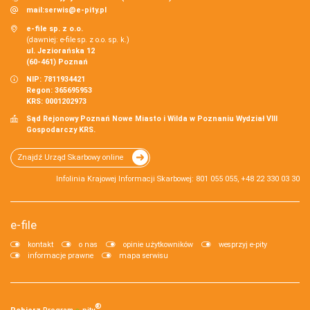
mail:
serwis@e-pity.pl
e-file sp. z o.o.
(dawniej: e-file sp. z o.o. sp. k.)
ul. Jeziorańska 12
(60-461) Poznań
NIP: 7811934421
Regon: 365695953
KRS: 0001202973
Sąd Rejonowy Poznań Nowe Miasto i Wilda w Poznaniu Wydział VIII
Gospodarczy KRS.
Znajdź Urząd Skarbowy online
Infolinia Krajowej Informacji Skarbowej: 801 055 055, +48 22 330 03 30
e-file
kontakt
o nas
opinie użytkowników
wesprzyj e-pity
informacje prawne
mapa serwisu
®