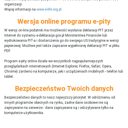
organizacji.
Więcej informacji na
www.e-life.org.pl
Wersja online programu e-pity
W wersji on-line podatnik ma możliwość wysłania deklaracji PIT przez
Internet do systemu e-deklaracje.gov.pl Ministerstwa Finansów lub
wydrukowania PIT-a i dostarczenia go do swojego US tradycyjnie w wersji
papierowej. Możliwe jest także zapisanie wypełnionej deklaracji PIT w pliku
PDF.
Program e-pity online działa we wszystkich najpopularniejszych
przeglądarkach internetowych (Internet Explorer, Firefox, Safari, Opera,
Chrome) zarówno na komputerze, jaki i urządzeniach mobilnych - telefon lub
tablet..
Bezpieczeństwo Twoich danych
Bezpieczeństwo danych to nasz najwyższy priorytet. W odróżnieniu od
innych programów obecnych na rynku,
ż
adne dane osobowe nie są
zapisywane na serwerze - dane zapisywane są i odczytywane tylko na
komputerze użytkownika.