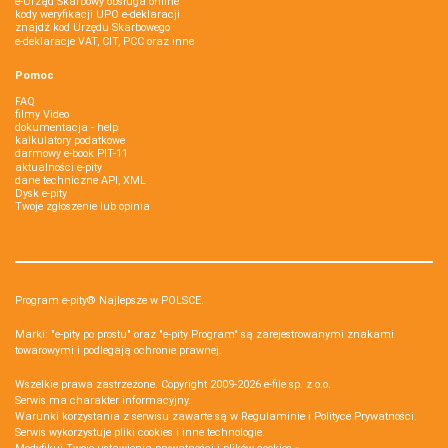
e-Urząd Skarbowy obsługa online
kody weryfikacji UPO e-deklaracji
znajdź kod Urzędu Skarbowego
e-deklaracje VAT, CIT, PCC oraz inne
Pomoc
FAQ
filmy Video
dokumentacja - help
kalkulatory podatkowe
darmowy e-book PIT-11
aktualności e-pity
dane techniczne API, XML
Dysk e-pity
Twoje zgłoszenie lub opinia
Program e-pity® Najlepsze w POLSCE.
Marki: "e-pity po prostu" oraz "e-pity Program" są zarejestrowanymi znakami
towarowymi i podlegają ochronie prawnej.
Wszelkie prawa zastrzeżone. Copyright 2009-2026
e-file sp. z o.o.
Serwis ma charakter informacyjny.
Warunki korzystania z serwisu zawarte są w
Regulaminie
i
Polityce Prywatności
.
Serwis wykorzystuje
pliki cookies i inne technologie
.