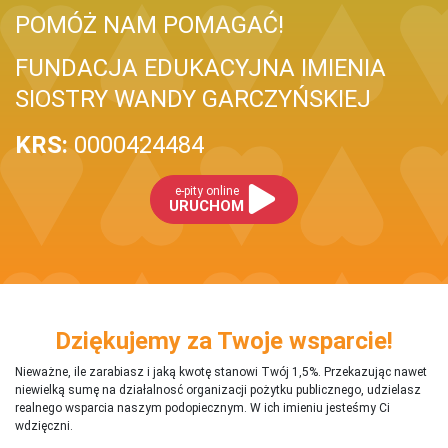
POMÓŻ NAM POMAGAĆ!
FUNDACJA EDUKACYJNA IMIENIA
SIOSTRY WANDY GARCZYŃSKIEJ
KRS:
0000424484
e-pity online
URUCHOM
Dziękujemy za Twoje wsparcie!
Nieważne, ile zarabiasz i jaką kwotę stanowi Twój 1,5%. Przekazując nawet
niewielką sumę na działalnosć organizacji pożytku publicznego, udzielasz
realnego wsparcia naszym podopiecznym. W ich imieniu jesteśmy Ci
wdzięczni.