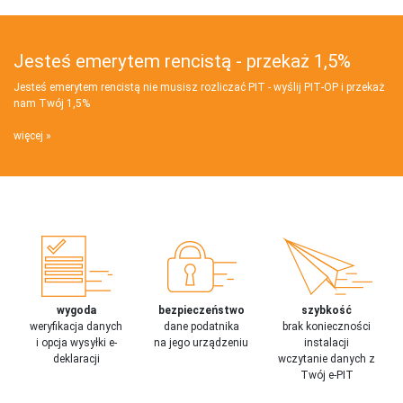
Jesteś emerytem rencistą - przekaż 1,5%
Jesteś emerytem rencistą nie musisz rozliczać PIT - wyślij PIT‑OP i przekaż
nam Twój 1,5%
więcej
wygoda
bezpieczeństwo
szybkość
weryfikacja danych
dane podatnika
brak konieczności
i opcja wysyłki e-
na jego urządzeniu
instalacji
deklaracji
wczytanie danych z
Twój e-PIT