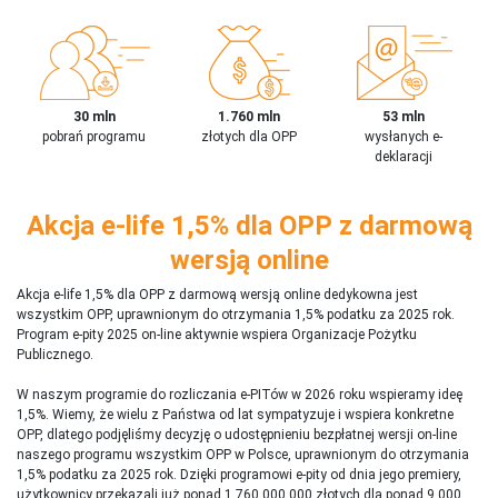
30 mln
1.760 mln
53 mln
pobrań programu
złotych dla OPP
wysłanych e-
deklaracji
Akcja e-life 1,5% dla OPP z darmową
wersją online
Akcja e-life 1,5% dla OPP z darmową wersją online dedykowna jest
wszystkim OPP, uprawnionym do otrzymania 1,5% podatku za 2025 rok.
Program e-pity 2025 on-line aktywnie wspiera Organizacje Pożytku
Publicznego.
W naszym programie do rozliczania e-PITów w 2026 roku wspieramy ideę
1,5%. Wiemy, że wielu z Państwa od lat sympatyzuje i wspiera konkretne
OPP, dlatego podjęliśmy decyzję o udostępnieniu bezpłatnej wersji on-line
naszego programu wszystkim OPP w Polsce, uprawnionym do otrzymania
1,5% podatku za 2025 rok. Dzięki programowi e-pity od dnia jego premiery,
użytkownicy przekazali już ponad 1 760 000 000 złotych dla ponad 9 000