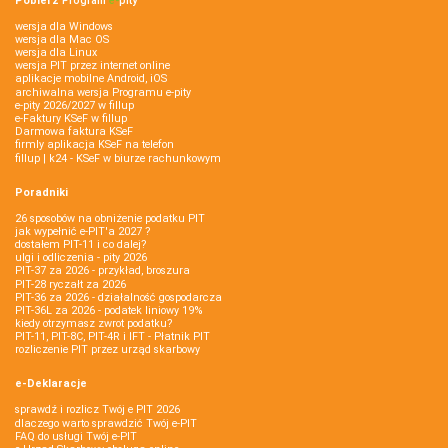
Pobierz
Program
e‑
pity
wersja dla Windows
wersja dla Mac OS
wersja dla Linux
wersja PIT przez internet online
aplikacje mobilne Android, iOS
archiwalna wersja Programu e-pity
e-pity 2026/2027 w fillup
e‑Faktury KSeF w fillup
Darmowa faktura KSeF
firmly aplikacja KSeF na telefon
fillup | k24 - KSeF w biurze rachunkowym
Poradniki
26 sposobów na obniżenie podatku PIT
jak wypełnić e-PIT'a 2027 ?
dostałem PIT-11 i co dalej?
ulgi i odliczenia - pity 2026
PIT-37 za 2026 - przykład, broszura
PIT-28 ryczałt za 2026
PIT-36 za 2026 - działalność gospodarcza
PIT-36L za 2026 - podatek liniowy 19%
kiedy otrzymasz zwrot podatku?
PIT-11, PIT-8C, PIT-4R i IFT - Płatnik PIT
rozliczenie PIT przez urząd skarbowy
e-Deklaracje
sprawdź i rozlicz Twój e PIT 2026
dlaczego warto sprawdzić Twój e-PIT
FAQ do usługi Twój e-PIT