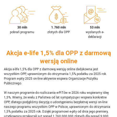
30 mln
1.760 mln
53 mln
pobrań programu
złotych dla OPP
wysłanych e-
deklaracji
Akcja e-life 1,5% dla OPP z darmową
wersją online
Akcja e-life 1,5% dla OPP z darmową wersją online dedykowna jest
wszystkim OPP, uprawnionym do otrzymania 1,5% podatku za 2025 rok.
Program e-pity 2025 on-line aktywnie wspiera Organizacje Pożytku
Publicznego.
W naszym programie do rozliczania e-PITów w 2026 roku wspieramy ideę
1,5%. Wiemy, że wielu z Państwa od lat sympatyzuje i wspiera konkretne
OPP, dlatego podjęliśmy decyzję o udostępnieniu bezpłatnej wersji on-line
naszego programu wszystkim OPP w Polsce, uprawnionym do otrzymania
1,5% podatku za 2025 rok. Dzięki programowi e-pity od dnia jego premiery,
użytkownicy przekazali już ponad 1 760 000 000 złotych dla ponad 9 000