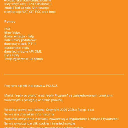
e-Urząd Skarbowy obsługa online
kody weryfikacji UPO e-deklaracji
znajdź kod Urzędu Skarbowego
e-deklaracje VAT, CIT, PCC oraz inne
Pomoc
FAQ
filmy Video
dokumentacja - help
kalkulatory podatkowe
darmowy e-book PIT-11
aktualności e-pity
dane techniczne API, XML
Dysk e-pity
Twoje zgłoszenie lub opinia
Program e-pity® Najlepsze w POLSCE.
Marki: "e-pity po prostu" oraz "e-pity Program" są zarejestrowanymi znakami
towarowymi i podlegają ochronie prawnej.
Wszelkie prawa zastrzeżone. Copyright 2009-2026
e-file sp. z o.o.
Serwis ma charakter informacyjny.
Warunki korzystania z serwisu zawarte są w
Regulaminie
i
Polityce Prywatności
.
Serwis wykorzystuje
pliki cookies i inne technologie
.