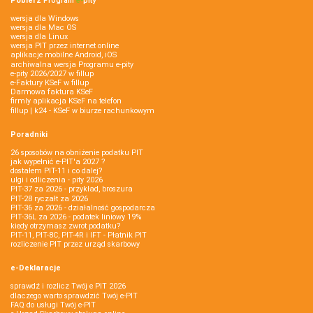
Pobierz
Program
e‑
pity
wersja dla Windows
wersja dla Mac OS
wersja dla Linux
wersja PIT przez internet online
aplikacje mobilne Android, iOS
archiwalna wersja Programu e-pity
e-pity 2026/2027 w fillup
e‑Faktury KSeF w fillup
Darmowa faktura KSeF
firmly aplikacja KSeF na telefon
fillup | k24 - KSeF w biurze rachunkowym
Poradniki
26 sposobów na obniżenie podatku PIT
jak wypełnić e-PIT'a 2027 ?
dostałem PIT-11 i co dalej?
ulgi i odliczenia - pity 2026
PIT-37 za 2026 - przykład, broszura
PIT-28 ryczałt za 2026
PIT-36 za 2026 - działalność gospodarcza
PIT-36L za 2026 - podatek liniowy 19%
kiedy otrzymasz zwrot podatku?
PIT-11, PIT-8C, PIT-4R i IFT - Płatnik PIT
rozliczenie PIT przez urząd skarbowy
e-Deklaracje
sprawdź i rozlicz Twój e PIT 2026
dlaczego warto sprawdzić Twój e-PIT
FAQ do usługi Twój e-PIT