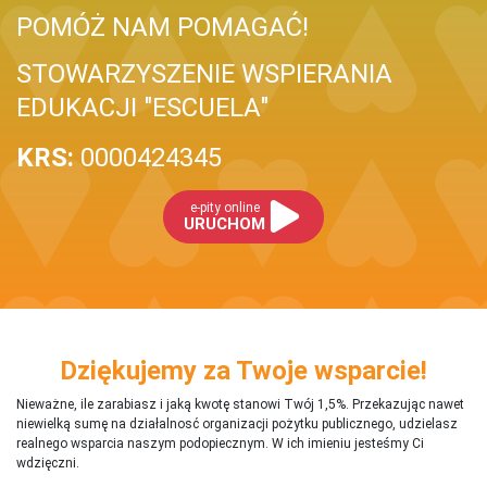
POMÓŻ NAM POMAGAĆ!
STOWARZYSZENIE WSPIERANIA
EDUKACJI "ESCUELA"
KRS:
0000424345
e-pity online
URUCHOM
Dziękujemy za Twoje wsparcie!
Nieważne, ile zarabiasz i jaką kwotę stanowi Twój 1,5%. Przekazując nawet
niewielką sumę na działalnosć organizacji pożytku publicznego, udzielasz
realnego wsparcia naszym podopiecznym. W ich imieniu jesteśmy Ci
wdzięczni.