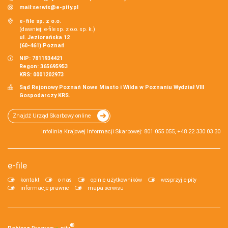
mail:
serwis@e-pity.pl
e-file sp. z o.o.
(dawniej: e-file sp. z o.o. sp. k.)
ul. Jeziorańska 12
(60-461) Poznań
NIP: 7811934421
Regon: 365695953
KRS: 0001202973
Sąd Rejonowy Poznań Nowe Miasto i Wilda w Poznaniu Wydział VIII
Gospodarczy KRS.
Znajdź Urząd Skarbowy online
Infolinia Krajowej Informacji Skarbowej: 801 055 055, +48 22 330 03 30
e-file
kontakt
o nas
opinie użytkowników
wesprzyj e-pity
informacje prawne
mapa serwisu
®