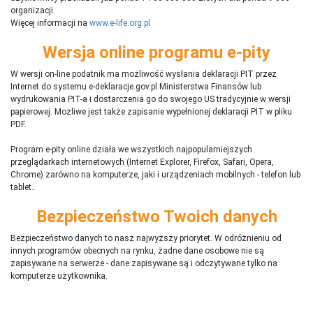
organizacji.
Więcej informacji na
www.e-life.org.pl
Wersja online programu e-pity
W wersji on-line podatnik ma możliwość wysłania deklaracji PIT przez
Internet do systemu e-deklaracje.gov.pl Ministerstwa Finansów lub
wydrukowania PIT-a i dostarczenia go do swojego US tradycyjnie w wersji
papierowej. Możliwe jest także zapisanie wypełnionej deklaracji PIT w pliku
PDF.
Program e-pity online działa we wszystkich najpopularniejszych
przeglądarkach internetowych (Internet Explorer, Firefox, Safari, Opera,
Chrome) zarówno na komputerze, jaki i urządzeniach mobilnych - telefon lub
tablet..
Bezpieczeństwo Twoich danych
Bezpieczeństwo danych to nasz najwyższy priorytet. W odróżnieniu od
innych programów obecnych na rynku,
ż
adne dane osobowe nie są
zapisywane na serwerze - dane zapisywane są i odczytywane tylko na
komputerze użytkownika.