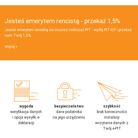
Jesteś emerytem rencistą - przekaż 1,5%
Jesteś emerytem rencistą nie musisz rozliczać PIT - wyślij PIT‑OP i przekaż
nam Twój 1,5%
więcej
wygoda
bezpieczeństwo
szybkość
weryfikacja danych
dane podatnika
brak konieczności
i opcja wysyłki e-
na jego urządzeniu
instalacji
deklaracji
wczytanie danych z
Twój e-PIT