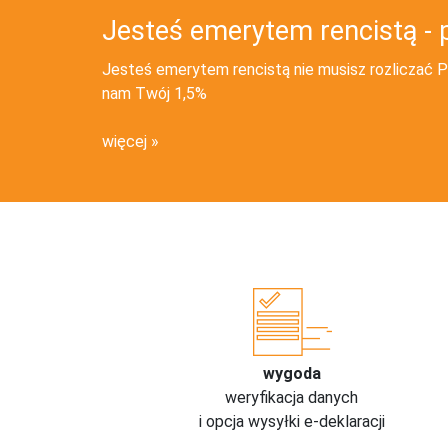
Jesteś emerytem rencistą - 
Jesteś emerytem rencistą nie musisz rozliczać PI
nam Twój 1,5%
więcej
wygoda
weryfikacja danych
i opcja wysyłki e-deklaracji