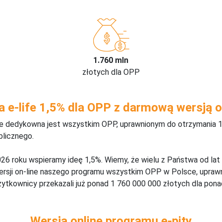
1.760 mln
złotych dla OPP
a e-life 1,5% dla OPP z darmową wersją o
ine dedykowna jest wszystkim OPP, uprawnionym do otrzymania 1
blicznego.
26 roku wspieramy ideę 1,5%. Wiemy, że wielu z Państwa od lat
wersji on-line naszego programu wszystkim OPP w Polsce, upraw
żytkownicy przekazali już ponad 1 760 000 000 złotych dla ponad
Wersja online programu e-pity