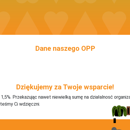
Dane naszego OPP
Dziękujemy za Twoje wsparcie!
j 1,5%. Przekazując nawet niewielką sumę na działalnosć organiz
teśmy Ci wdzięczni.