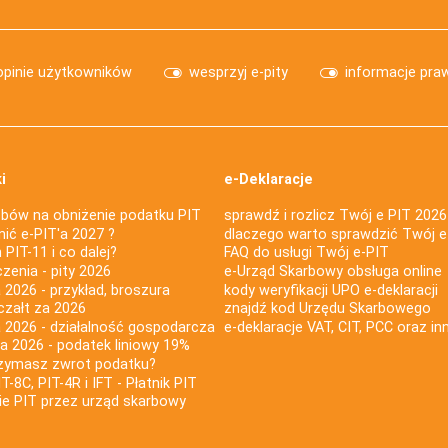
opinie użytkowników
wesprzyj e-pity
informacje pra
i
e-Deklaracje
bów na obniżenie podatku PIT
sprawdź i rozlicz Twój e PIT 2026
nić e-PIT'a 2027 ?
dlaczego warto sprawdzić Twój e
PIT-11 i co dalej?
FAQ do usługi Twój e-PIT
iczenia - pity 2026
e-Urząd Skarbowy obsługa online
 2026 - przykład, broszura
kody weryfikacji UPO e-deklaracji
czałt za 2026
znajdź kod Urzędu Skarbowego
a 2026 - działalność gospodarcza
e-deklaracje VAT, CIT, PCC oraz in
za 2026 - podatek liniowy 19%
rzymasz zwrot podatku?
IT-8C, PIT-4R i IFT - Płatnik PIT
nie PIT przez urząd skarbowy