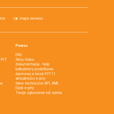
wne
mapa serwisu
Pomoc
FAQ
-PIT
filmy Video
dokumentacja - help
kalkulatory podatkowe
darmowy e-book PIT-11
aktualności e-pity
ne
dane techniczne API, XML
Dysk e-pity
Twoje zgłoszenie lub opinia