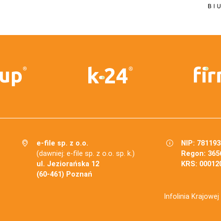
e-file sp. z o.o.
NIP: 78119
(dawniej: e-file sp. z o.o. sp. k.)
Regon: 365
ul. Jeziorańska 12
KRS: 00012
(60-461) Poznań
Infolinia Krajowe