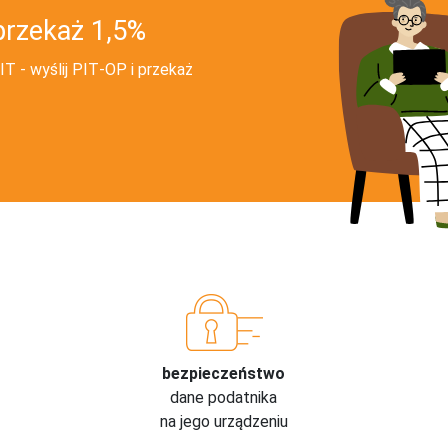
przekaż 1,5%
T - wyślij PIT‑OP i przekaż
bezpieczeństwo
dane podatnika
na jego urządzeniu