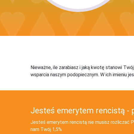
Nieważne, ile zarabiasz i jaką kwotę stanowi Twó
wsparcia naszym podopiecznym. W ich imieniu jes
Jesteś emerytem rencistą - 
Jesteś emerytem rencistą nie musisz rozliczać PI
nam Twój 1,5%