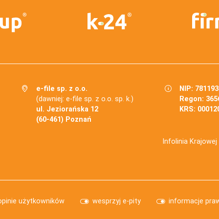
e-file sp. z o.o.
NIP: 78119
(dawniej: e-file sp. z o.o. sp. k.)
Regon: 365
ul. Jeziorańska 12
KRS: 00012
(60-461) Poznań
Infolinia Krajowe
opinie użytkowników
wesprzyj e-pity
informacje pra