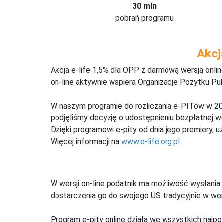
30 mln
pobrań programu
Akcj
Akcja e-life 1,5% dla OPP z darmową wersją onl
on-line aktywnie wspiera Organizacje Pożytku Pu
W naszym programie do rozliczania e-PITów w 20
podjęliśmy decyzję o udostępnieniu bezpłatnej 
Dzięki programowi e-pity od dnia jego premiery, u
Więcej informacji na
www.e-life.org.pl
W wersji on-line podatnik ma możliwość wysłania 
dostarczenia go do swojego US tradycyjnie w wers
Program e-pity online działa we wszystkich najpo