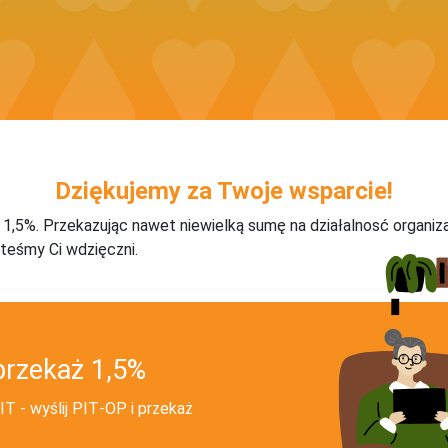
Dziękujemy za Twoje wsparcie!
j 1,5%. Przekazując nawet niewielką sumę na działalnosć organiz
teśmy Ci wdzięczni.
przekaż 1,5%
T - wyślij PIT‑OP i przekaż