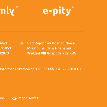
34421
Sąd Rejonowy Poznań Nowe
695953
Miasto i Wilda w Poznaniu
02973
Wydział VIII Gospodarczy KRS.
j Informacji Skarbowej: 801 055 055, +48 22 330 03 30
wne
mapa serwisu