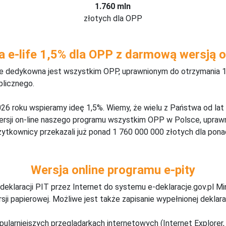
1.760 mln
złotych dla OPP
a e-life 1,5% dla OPP z darmową wersją o
ine dedykowna jest wszystkim OPP, uprawnionym do otrzymania 1
blicznego.
26 roku wspieramy ideę 1,5%. Wiemy, że wielu z Państwa od lat
wersji on-line naszego programu wszystkim OPP w Polsce, upraw
żytkownicy przekazali już ponad 1 760 000 000 złotych dla ponad
Wersja online programu e-pity
deklaracji PIT przez Internet do systemu e-deklaracje.gov.pl M
ji papierowej. Możliwe jest także zapisanie wypełnionej deklarac
pularniejszych przeglądarkach internetowych (Internet Explorer, 