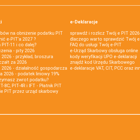
i
e-Deklaracje
bów na obniżenie podatku PIT
sprawdź i rozlicz Twój e PIT 2026
nić e-PIT'a 2027 ?
dlaczego warto sprawdzić Twój e
PIT-11 i co dalej?
FAQ do usługi Twój e-PIT
iczenia - pity 2026
e-Urząd Skarbowy obsługa online
 2026 - przykład, broszura
kody weryfikacji UPO e-deklaracji
czałt za 2026
znajdź kod Urzędu Skarbowego
a 2026 - działalność gospodarcza
e-deklaracje VAT, CIT, PCC oraz in
za 2026 - podatek liniowy 19%
rzymasz zwrot podatku?
IT-8C, PIT-4R i IFT - Płatnik PIT
nie PIT przez urząd skarbowy