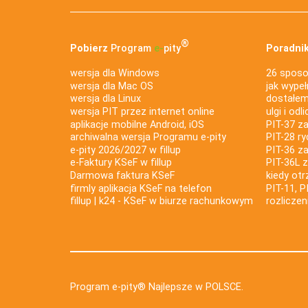
®
Pobierz
Program
e‑
pity
Poradnik
wersja dla Windows
26 sposo
wersja dla Mac OS
jak wypeł
wersja dla Linux
dostałem 
wersja PIT przez internet online
ulgi i odl
aplikacje mobilne Android, iOS
PIT-37 za
archiwalna wersja Programu e-pity
PIT-28 ry
e-pity 2026/2027 w fillup
PIT-36 z
e‑Faktury KSeF w fillup
PIT-36L 
Darmowa faktura KSeF
kiedy ot
firmly aplikacja KSeF na telefon
PIT-11, P
fillup | k24 - KSeF w biurze rachunkowym
rozlicze
Program e-pity® Najlepsze w POLSCE.