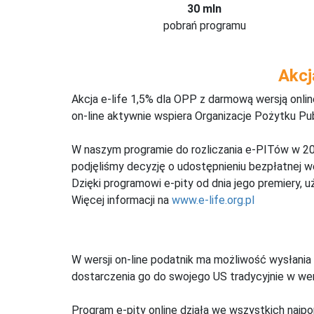
30 mln
pobrań programu
Akcj
Akcja e-life 1,5% dla OPP z darmową wersją onl
on-line aktywnie wspiera Organizacje Pożytku Pu
W naszym programie do rozliczania e-PITów w 20
podjęliśmy decyzję o udostępnieniu bezpłatnej 
Dzięki programowi e-pity od dnia jego premiery, u
Więcej informacji na
www.e-life.org.pl
W wersji on-line podatnik ma możliwość wysłania 
dostarczenia go do swojego US tradycyjnie w wers
Program e-pity online działa we wszystkich najpo