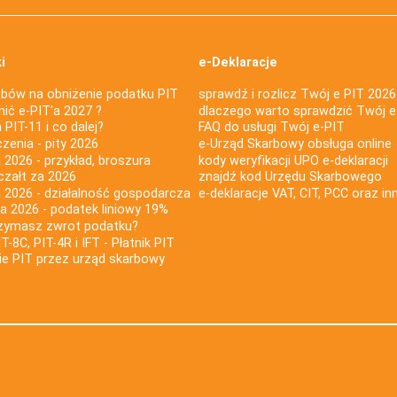
i
e-Deklaracje
bów na obniżenie podatku PIT
sprawdź i rozlicz Twój e PIT 2026
nić e-PIT'a 2027 ?
dlaczego warto sprawdzić Twój e
PIT-11 i co dalej?
FAQ do usługi Twój e-PIT
iczenia - pity 2026
e-Urząd Skarbowy obsługa online
 2026 - przykład, broszura
kody weryfikacji UPO e-deklaracji
czałt za 2026
znajdź kod Urzędu Skarbowego
a 2026 - działalność gospodarcza
e-deklaracje VAT, CIT, PCC oraz in
za 2026 - podatek liniowy 19%
rzymasz zwrot podatku?
IT-8C, PIT-4R i IFT - Płatnik PIT
nie PIT przez urząd skarbowy