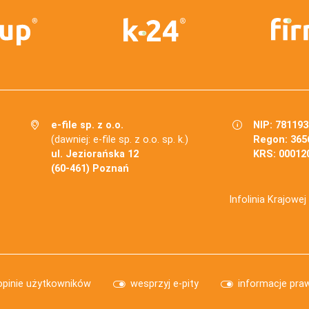
e-file sp. z o.o.
NIP: 78119
(dawniej: e-file sp. z o.o. sp. k.)
Regon: 365
ul. Jeziorańska 12
KRS: 00012
(60-461) Poznań
Infolinia Krajowe
opinie użytkowników
wesprzyj e-pity
informacje pra