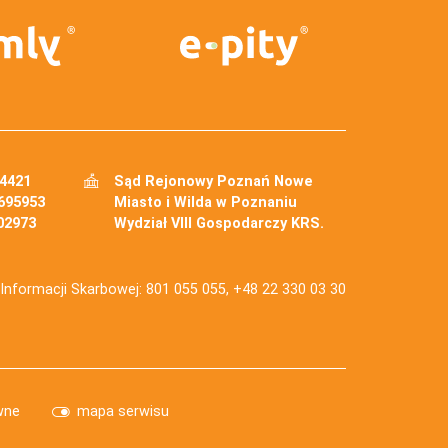
34421
Sąd Rejonowy Poznań Nowe
695953
Miasto i Wilda w Poznaniu
02973
Wydział VIII Gospodarczy KRS.
j Informacji Skarbowej: 801 055 055, +48 22 330 03 30
wne
mapa serwisu