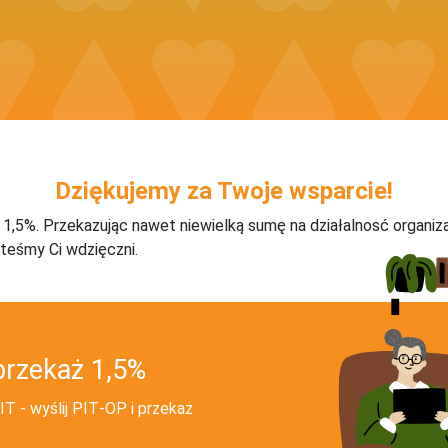
Dziękujemy za Twoje wsparcie!
j 1,5%. Przekazując nawet niewielką sumę na działalnosć organiz
teśmy Ci wdzięczni.
przekaż 1,5%
T - wyślij PIT‑OP i przekaż