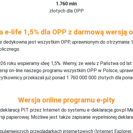
1.760 mln
złotych dla OPP
a e-life 1,5% dla OPP z darmową wersją o
ine dedykowna jest wszystkim OPP, uprawnionym do otrzymania 1
blicznego.
26 roku wspieramy ideę 1,5%. Wiemy, że wielu z Państwa od lat
wersji on-line naszego programu wszystkim OPP w Polsce, upraw
żytkownicy przekazali już ponad 1 760 000 000 złotych dla ponad
Wersja online programu e-pity
deklaracji PIT przez Internet do systemu e-deklaracje.gov.pl M
ji papierowej. Możliwe jest także zapisanie wypełnionej deklarac
pularniejszych przeglądarkach internetowych (Internet Explorer, 