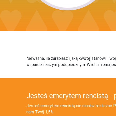
Nieważne, ile zarabiasz i jaką kwotę stanowi Twó
wsparcia naszym podopiecznym. W ich imieniu jes
Jesteś emerytem rencistą - 
Jesteś emerytem rencistą nie musisz rozliczać PI
nam Twój 1,5%