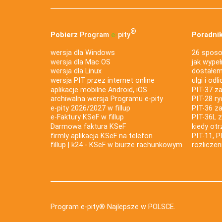
®
Pobierz
Program
e‑
pity
Poradnik
wersja dla Windows
26 sposo
wersja dla Mac OS
jak wypeł
wersja dla Linux
dostałem 
wersja PIT przez internet online
ulgi i odl
aplikacje mobilne Android, iOS
PIT-37 za
archiwalna wersja Programu e-pity
PIT-28 ry
e-pity 2026/2027 w fillup
PIT-36 z
e‑Faktury KSeF w fillup
PIT-36L 
Darmowa faktura KSeF
kiedy ot
firmly aplikacja KSeF na telefon
PIT-11, P
fillup | k24 - KSeF w biurze rachunkowym
rozlicze
Program e-pity® Najlepsze w POLSCE.