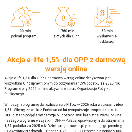
30 mln
1.760 mln
53 mln
pobrań programu
złotych dla OPP
wysłanych e-
deklaracji
Akcja e-life 1,5% dla OPP z darmową
wersją online
Akcja e-life 1,5% dla OPP z darmową wersją online dedykowna jest
wszystkim OPP, uprawnionym do otrzymania 1,5% podatku za 2025 rok.
Program e-pity 2025 on-line aktywnie wspiera Organizacje Pożytku
Publicznego.
W naszym programie do rozliczania e-PITów w 2026 roku wspieramy ideę
1,5%. Wiemy, że wielu z Państwa od lat sympatyzuje i wspiera konkretne
OPP, dlatego podjęliśmy decyzję o udostępnieniu bezpłatnej wersji on-line
naszego programu wszystkim OPP w Polsce, uprawnionym do otrzymania
1,5% podatku za 2025 rok. Dzięki programowi e-pity od dnia jego premiery,
użytkownicy przekazali już ponad 1 760 000 000 złotych dla ponad 9 000