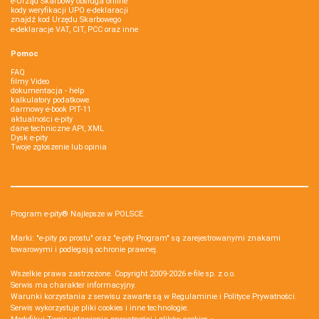
e-Urząd Skarbowy obsługa online
kody weryfikacji UPO e-deklaracji
znajdź kod Urzędu Skarbowego
e-deklaracje VAT, CIT, PCC oraz inne
Pomoc
FAQ
filmy Video
dokumentacja - help
kalkulatory podatkowe
darmowy e-book PIT-11
aktualności e-pity
dane techniczne API, XML
Dysk e-pity
Twoje zgłoszenie lub opinia
Program e-pity® Najlepsze w POLSCE.
Marki: "e-pity po prostu" oraz "e-pity Program" są zarejestrowanymi znakami
towarowymi i podlegają ochronie prawnej.
Wszelkie prawa zastrzeżone. Copyright 2009-2026
e-file sp. z o.o.
Serwis ma charakter informacyjny.
Warunki korzystania z serwisu zawarte są w
Regulaminie
i
Polityce Prywatności
.
Serwis wykorzystuje
pliki cookies i inne technologie
.