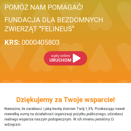
POMÓŻ NAM POMAGAĆ!
FUNDACJA DLA BEZDOMNYCH
ZWIERZĄT "FELINEUS"
KRS:
0000405803
e-pity online
URUCHOM
Dziękujemy za Twoje wsparcie!
Nieważne, ile zarabiasz i jaką kwotę stanowi Twój 1,5%. Przekazując nawet
niewielką sumę na działalnosć organizacji pożytku publicznego, udzielasz
realnego wsparcia naszym podopiecznym. W ich imieniu jesteśmy Ci
wdzięczni.