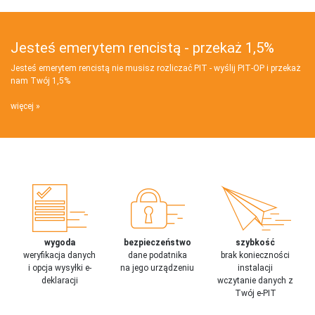
Jesteś emerytem rencistą - przekaż 1,5%
Jesteś emerytem rencistą nie musisz rozliczać PIT - wyślij PIT‑OP i przekaż
nam Twój 1,5%
więcej
wygoda
bezpieczeństwo
szybkość
weryfikacja danych
dane podatnika
brak konieczności
i opcja wysyłki e-
na jego urządzeniu
instalacji
deklaracji
wczytanie danych z
Twój e-PIT