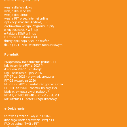
Pobierz
Program
e‑
pity
wersja dla Windows
wersja dla Mac OS
wersja dla Linux
wersja PIT przez internet online
aplikacje mobilne Android, iOS
archiwalna wersja Programu e-pity
e-pity 2026/2027 w fillup
e‑Faktury KSeF w fillup
Darmowa faktura KSeF
firmly aplikacja KSeF na telefon
fillup | k24 - KSeF w biurze rachunkowym
Poradniki
26 sposobów na obniżenie podatku PIT
jak wypełnić e-PIT'a 2027 ?
dostałem PIT-11 i co dalej?
ulgi i odliczenia - pity 2026
PIT-37 za 2026 - przykład, broszura
PIT-28 ryczałt za 2026
PIT-36 za 2026 - działalność gospodarcza
PIT-36L za 2026 - podatek liniowy 19%
kiedy otrzymasz zwrot podatku?
PIT-11, PIT-8C, PIT-4R i IFT - Płatnik PIT
rozliczenie PIT przez urząd skarbowy
e-Deklaracje
sprawdź i rozlicz Twój e PIT 2026
dlaczego warto sprawdzić Twój e-PIT
FAQ do usługi Twój e-PIT