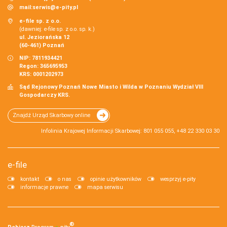
mail:
serwis@e-pity.pl
e-file sp. z o.o.
(dawniej: e-file sp. z o.o. sp. k.)
ul. Jeziorańska 12
(60-461) Poznań
NIP: 7811934421
Regon: 365695953
KRS: 0001202973
Sąd Rejonowy Poznań Nowe Miasto i Wilda w Poznaniu Wydział VIII
Gospodarczy KRS.
Znajdź Urząd Skarbowy online
Infolinia Krajowej Informacji Skarbowej: 801 055 055, +48 22 330 03 30
e-file
kontakt
o nas
opinie użytkowników
wesprzyj e-pity
informacje prawne
mapa serwisu
®