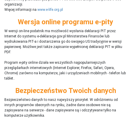
organizacji.
Więcej informacji na
www.e-life.org.pl
Wersja online programu e-pity
W wersji on-line podatnik ma możliwość wysłania deklaracji PIT przez
Internet do systemu e-deklaracje.gov.pl Ministerstwa Finansów lub
wydrukowania PIT-a i dostarczenia go do swojego US tradycyjnie w wersji
papierowej. Możliwe jest także zapisanie wypełnionej deklaracji PIT w pliku
PDF.
Program e-pity online działa we wszystkich najpopularniejszych
przeglądarkach internetowych (Internet Explorer, Firefox, Safari, Opera,
Chrome) zarówno na komputerze, jaki i urządzeniach mobilnych - telefon lub
tablet..
Bezpieczeństwo Twoich danych
Bezpieczeństwo danych to nasz najwyższy priorytet. W odróżnieniu od
innych programów obecnych na rynku,
ż
adne dane osobowe nie są
zapisywane na serwerze - dane zapisywane są i odczytywane tylko na
komputerze użytkownika.