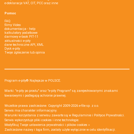
e-deklaracje VAT, CIT, PCC oraz inne
Pomoc
FAQ
filmy Video
dokumentacja - help
kalkulatory podatkowe
darmowy e-book PIT-11
aktualności e-pity
dane techniczne API, XML
Dysk e-pity
Twoje zgłoszenie lub opinia
Program e-pity® Najlepsze w POLSCE.
Marki: "e-pity po prostu" oraz "e-pity Program" są zarejestrowanymi znakami
towarowymi i podlegają ochronie prawnej.
Wszelkie prawa zastrzeżone. Copyright 2009-2026
e-file sp. z o.o.
Serwis ma charakter informacyjny.
Warunki korzystania z serwisu zawarte są w
Regulaminie
i
Polityce Prywatności
.
Serwis wykorzystuje
pliki cookies i inne technologie
.
Modyfikuj Twoje ustawienia prywatności i plików cookies »
Zastrzeżone nazwy i loga firm, zostały użyte wyłącznie w celu identyfikacji.