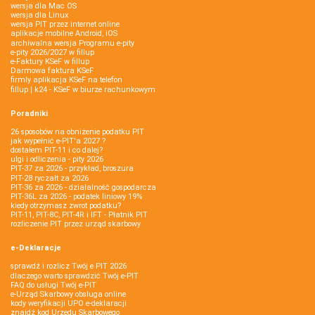
wersja dla Mac OS
wersja dla Linux
wersja PIT przez internet online
aplikacje mobilne Android, iOS
archiwalna wersja Programu e-pity
e-pity 2026/2027 w fillup
e‑Faktury KSeF w fillup
Darmowa faktura KSeF
firmly aplikacja KSeF na telefon
fillup | k24 - KSeF w biurze rachunkowym
Poradniki
26 sposobów na obniżenie podatku PIT
jak wypełnić e-PIT'a 2027 ?
dostałem PIT-11 i co dalej?
ulgi i odliczenia - pity 2026
PIT-37 za 2026 - przykład, broszura
PIT-28 ryczałt za 2026
PIT-36 za 2026 - działalność gospodarcza
PIT-36L za 2026 - podatek liniowy 19%
kiedy otrzymasz zwrot podatku?
PIT-11, PIT-8C, PIT-4R i IFT - Płatnik PIT
rozliczenie PIT przez urząd skarbowy
e-Deklaracje
sprawdź i rozlicz Twój e PIT 2026
dlaczego warto sprawdzić Twój e-PIT
FAQ do usługi Twój e-PIT
e-Urząd Skarbowy obsługa online
kody weryfikacji UPO e-deklaracji
znajdź kod Urzędu Skarbowego