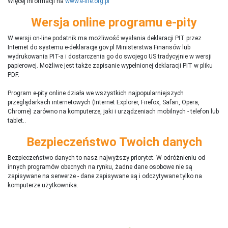
Więcej informacji na
www.e-life.org.pl
Wersja online programu e-pity
W wersji on-line podatnik ma możliwość wysłania deklaracji PIT przez
Internet do systemu e-deklaracje.gov.pl Ministerstwa Finansów lub
wydrukowania PIT-a i dostarczenia go do swojego US tradycyjnie w wersji
papierowej. Możliwe jest także zapisanie wypełnionej deklaracji PIT w pliku
PDF.
Program e-pity online działa we wszystkich najpopularniejszych
przeglądarkach internetowych (Internet Explorer, Firefox, Safari, Opera,
Chrome) zarówno na komputerze, jaki i urządzeniach mobilnych - telefon lub
tablet..
Bezpieczeństwo Twoich danych
Bezpieczeństwo danych to nasz najwyższy priorytet. W odróżnieniu od
innych programów obecnych na rynku,
ż
adne dane osobowe nie są
zapisywane na serwerze - dane zapisywane są i odczytywane tylko na
komputerze użytkownika.