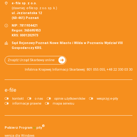
e-file sp. z o.o.
(dawniej: e-file sp. z o.o. sp. k.)
ul. Jeziorańska 12
(60-461) Poznań
NIP: 7811934421
Regon: 365695953
KRS: 0001202973
Sąd Rejonowy Poznań Nowe Miasto i Wilda w Poznaniu Wydział VIII
Gospodarczy KRS.
Znajdź Urząd Skarbowy online
Infolinia Krajowej Informacji Skarbowej: 801 055 055, +48 22 330 03 30
e-file
kontakt
o nas
opinie użytkowników
wesprzyj e-pity
informacje prawne
mapa serwisu
®
Pobierz
Program
e‑
pity
wersja dla Windows