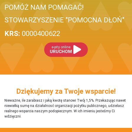
POMÓŻ NAM POMAGAĆ!
STOWARZYSZENIE "POMOCNA DŁOŃ"
KRS:
0000400622
e-pity online
URUCHOM
Dziękujemy za Twoje wsparcie!
Nieważne, ile zarabiasz i jaką kwotę stanowi Twój 1,5%. Przekazując nawet
niewielką sumę na działalnosć organizacji pożytku publicznego, udzielasz
realnego wsparcia naszym podopiecznym. W ich imieniu jesteśmy Ci
wdzięczni.