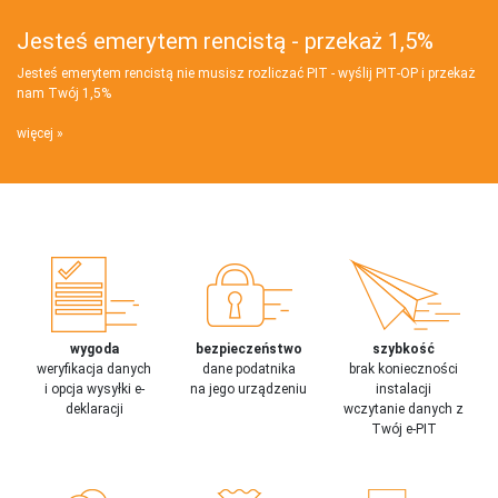
Jesteś emerytem rencistą - przekaż 1,5%
Jesteś emerytem rencistą nie musisz rozliczać PIT - wyślij PIT‑OP i przekaż
nam Twój 1,5%
więcej
wygoda
bezpieczeństwo
szybkość
weryfikacja danych
dane podatnika
brak konieczności
i opcja wysyłki e-
na jego urządzeniu
instalacji
deklaracji
wczytanie danych z
Twój e-PIT