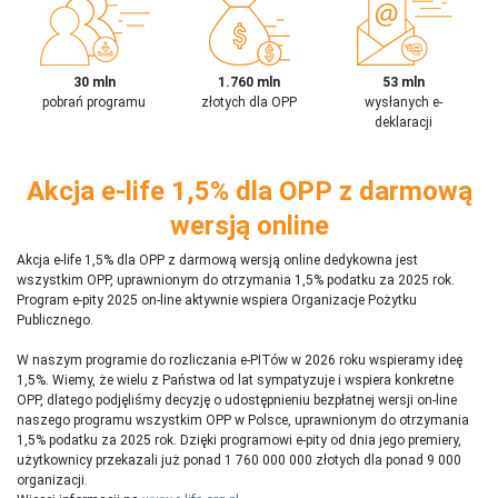
30 mln
1.760 mln
53 mln
pobrań programu
złotych dla OPP
wysłanych e-
deklaracji
Akcja e-life 1,5% dla OPP z darmową
wersją online
Akcja e-life 1,5% dla OPP z darmową wersją online dedykowna jest
wszystkim OPP, uprawnionym do otrzymania 1,5% podatku za 2025 rok.
Program e-pity 2025 on-line aktywnie wspiera Organizacje Pożytku
Publicznego.
W naszym programie do rozliczania e-PITów w 2026 roku wspieramy ideę
1,5%. Wiemy, że wielu z Państwa od lat sympatyzuje i wspiera konkretne
OPP, dlatego podjęliśmy decyzję o udostępnieniu bezpłatnej wersji on-line
naszego programu wszystkim OPP w Polsce, uprawnionym do otrzymania
1,5% podatku za 2025 rok. Dzięki programowi e-pity od dnia jego premiery,
użytkownicy przekazali już ponad 1 760 000 000 złotych dla ponad 9 000
organizacji.