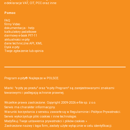
e-deklaracje VAT, CIT, PCC oraz inne
Pomoc
FAQ
filmy Video
dokumentacja - help
kalkulatory podatkowe
darmowy e-book PIT-11
aktualności e-pity
dane techniczne API, XML
Dysk e-pity
Twoje zgłoszenie lub opinia
Program e-pity® Najlepsze w POLSCE.
Marki: "e-pity po prostu" oraz "e-pity Program" są zarejestrowanymi znakami
towarowymi i podlegają ochronie prawnej.
Wszelkie prawa zastrzeżone. Copyright 2009-2026
e-file sp. z o.o.
Serwis ma charakter informacyjny.
Warunki korzystania z serwisu zawarte są w
Regulaminie
i
Polityce Prywatności
.
Serwis wykorzystuje
pliki cookies i inne technologie
.
Modyfikuj Twoje ustawienia prywatności i plików cookies »
Zastrzeżone nazwy i loga firm, zostały użyte wyłącznie w celu identyfikacji.