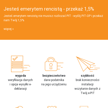
Jesteś emerytem rencistą - przekaż 1,5%
Jesteś emerytem rencistą nie musisz rozliczać PIT - wyślij PIT‑OP i przekaż
nam Twój 1,5%
więcej
wygoda
bezpieczeństwo
szybkość
weryfikacja danych
dane podatnika
brak konieczności
i opcja wysyłki e-
na jego urządzeniu
instalacji
deklaracji
wczytanie danych z
Twój e-PIT