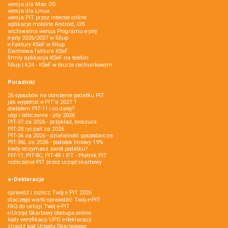
wersja dla Mac OS
wersja dla Linux
wersja PIT przez internet online
aplikacje mobilne Android, iOS
archiwalna wersja Programu e-pity
e-pity 2026/2027 w fillup
e‑Faktury KSeF w fillup
Darmowa faktura KSeF
firmly aplikacja KSeF na telefon
fillup | k24 - KSeF w biurze rachunkowym
Poradniki
26 sposobów na obniżenie podatku PIT
jak wypełnić e-PIT'a 2027 ?
dostałem PIT-11 i co dalej?
ulgi i odliczenia - pity 2026
PIT-37 za 2026 - przykład, broszura
PIT-28 ryczałt za 2026
PIT-36 za 2026 - działalność gospodarcza
PIT-36L za 2026 - podatek liniowy 19%
kiedy otrzymasz zwrot podatku?
PIT-11, PIT-8C, PIT-4R i IFT - Płatnik PIT
rozliczenie PIT przez urząd skarbowy
e-Deklaracje
sprawdź i rozlicz Twój e PIT 2026
dlaczego warto sprawdzić Twój e-PIT
FAQ do usługi Twój e-PIT
e-Urząd Skarbowy obsługa online
kody weryfikacji UPO e-deklaracji
znajdź kod Urzędu Skarbowego