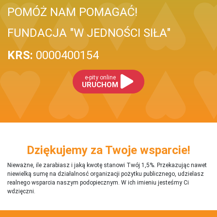
POMÓŻ NAM POMAGAĆ!
FUNDACJA "W JEDNOŚCI SIŁA"
KRS:
0000400154
e-pity online
URUCHOM
Dziękujemy za Twoje wsparcie!
Nieważne, ile zarabiasz i jaką kwotę stanowi Twój 1,5%. Przekazując nawet
niewielką sumę na działalnosć organizacji pożytku publicznego, udzielasz
realnego wsparcia naszym podopiecznym. W ich imieniu jesteśmy Ci
wdzięczni.