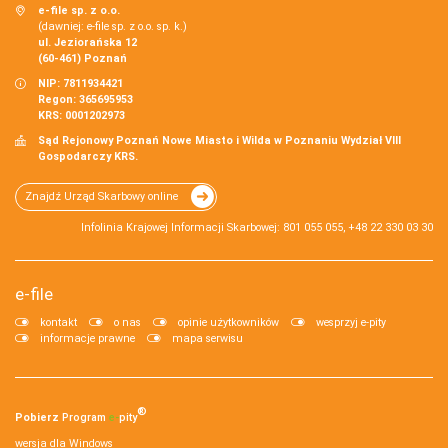
e-file sp. z o.o.
(dawniej: e-file sp. z o.o. sp. k.)
ul. Jeziorańska 12
(60-461) Poznań
NIP: 7811934421
Regon: 365695953
KRS: 0001202973
Sąd Rejonowy Poznań Nowe Miasto i Wilda w Poznaniu Wydział VIII
Gospodarczy KRS.
Znajdź Urząd Skarbowy online
Infolinia Krajowej Informacji Skarbowej: 801 055 055, +48 22 330 03 30
e-file
kontakt
o nas
opinie użytkowników
wesprzyj e-pity
informacje prawne
mapa serwisu
®
Pobierz
Program
e‑
pity
wersja dla Windows