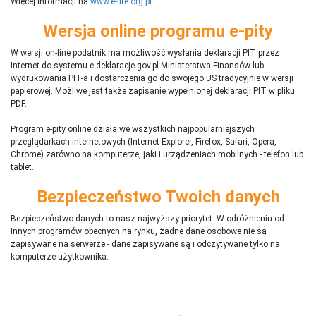
Więcej informacji na
www.e-life.org.pl
Wersja online programu e-pity
W wersji on-line podatnik ma możliwość wysłania deklaracji PIT przez
Internet do systemu e-deklaracje.gov.pl Ministerstwa Finansów lub
wydrukowania PIT-a i dostarczenia go do swojego US tradycyjnie w wersji
papierowej. Możliwe jest także zapisanie wypełnionej deklaracji PIT w pliku
PDF.
Program e-pity online działa we wszystkich najpopularniejszych
przeglądarkach internetowych (Internet Explorer, Firefox, Safari, Opera,
Chrome) zarówno na komputerze, jaki i urządzeniach mobilnych - telefon lub
tablet..
Bezpieczeństwo Twoich danych
Bezpieczeństwo danych to nasz najwyższy priorytet. W odróżnieniu od
innych programów obecnych na rynku,
ż
adne dane osobowe nie są
zapisywane na serwerze - dane zapisywane są i odczytywane tylko na
komputerze użytkownika.