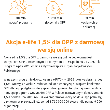
30 mln
1.760 mln
53 mln
pobrań programu
złotych dla OPP
wysłanych e-
deklaracji
Akcja e-life 1,5% dla OPP z darmową
wersją online
Akcja e-life 1,5% dla OPP z darmową wersją online dedykowna jest
wszystkim OPP, uprawnionym do otrzymania 1,5% podatku za 2025 rok.
Program e-pity 2025 on-line aktywnie wspiera Organizacje Pożytku
Publicznego.
W naszym programie do rozliczania e-PITów w 2026 roku wspieramy ideę
1,5%. Wiemy, że wielu z Państwa od lat sympatyzuje i wspiera konkretne
OPP, dlatego podjęliśmy decyzję o udostępnieniu bezpłatnej wersji on-line
naszego programu wszystkim OPP w Polsce, uprawnionym do otrzymania
1,5% podatku za 2025 rok. Dzięki programowi e-pity od dnia jego premiery,
użytkownicy przekazali już ponad 1 760 000 000 złotych dla ponad 9 000
organizacji.