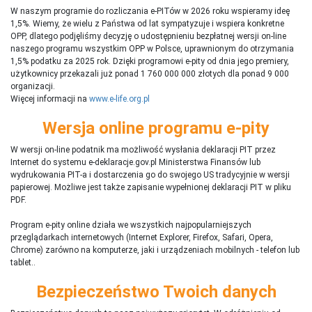
W naszym programie do rozliczania e-PITów w 2026 roku wspieramy ideę
1,5%. Wiemy, że wielu z Państwa od lat sympatyzuje i wspiera konkretne
OPP, dlatego podjęliśmy decyzję o udostępnieniu bezpłatnej wersji on-line
naszego programu wszystkim OPP w Polsce, uprawnionym do otrzymania
1,5% podatku za 2025 rok. Dzięki programowi e-pity od dnia jego premiery,
użytkownicy przekazali już ponad 1 760 000 000 złotych dla ponad 9 000
organizacji.
Więcej informacji na
www.e-life.org.pl
Wersja online programu e-pity
W wersji on-line podatnik ma możliwość wysłania deklaracji PIT przez
Internet do systemu e-deklaracje.gov.pl Ministerstwa Finansów lub
wydrukowania PIT-a i dostarczenia go do swojego US tradycyjnie w wersji
papierowej. Możliwe jest także zapisanie wypełnionej deklaracji PIT w pliku
PDF.
Program e-pity online działa we wszystkich najpopularniejszych
przeglądarkach internetowych (Internet Explorer, Firefox, Safari, Opera,
Chrome) zarówno na komputerze, jaki i urządzeniach mobilnych - telefon lub
tablet..
Bezpieczeństwo Twoich danych