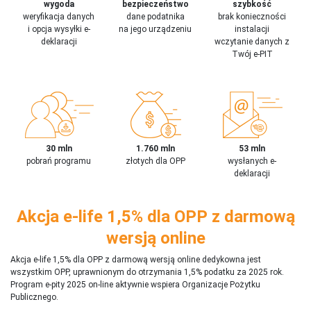
wygoda
bezpieczeństwo
szybkość
weryfikacja danych
dane podatnika
brak konieczności
i opcja wysyłki e-
na jego urządzeniu
instalacji
deklaracji
wczytanie danych z
Twój e-PIT
30 mln
1.760 mln
53 mln
pobrań programu
złotych dla OPP
wysłanych e-
deklaracji
Akcja e-life 1,5% dla OPP z darmową
wersją online
Akcja e-life 1,5% dla OPP z darmową wersją online dedykowna jest
wszystkim OPP, uprawnionym do otrzymania 1,5% podatku za 2025 rok.
Program e-pity 2025 on-line aktywnie wspiera Organizacje Pożytku
Publicznego.