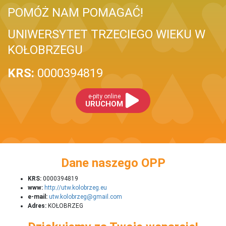
POMÓŻ NAM POMAGAĆ!
UNIWERSYTET TRZECIEGO WIEKU W
KOŁOBRZEGU
KRS:
0000394819
e-pity online
URUCHOM
Dane naszego OPP
KRS:
0000394819
www:
http://utw.kolobrzeg.eu
e-mail:
utw.kolobrzeg@gmail.com
Adres:
KOŁOBRZEG