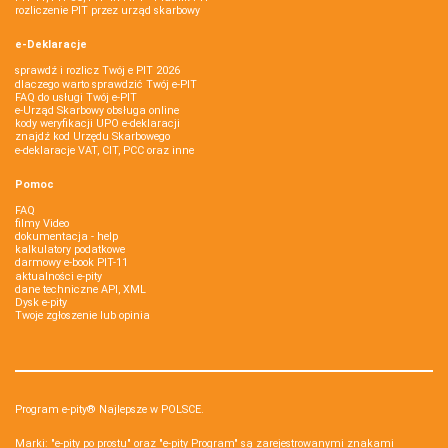
rozliczenie PIT przez urząd skarbowy
e-Deklaracje
sprawdź i rozlicz Twój e PIT 2026
dlaczego warto sprawdzić Twój e-PIT
FAQ do usługi Twój e-PIT
e-Urząd Skarbowy obsługa online
kody weryfikacji UPO e-deklaracji
znajdź kod Urzędu Skarbowego
e-deklaracje VAT, CIT, PCC oraz inne
Pomoc
FAQ
filmy Video
dokumentacja - help
kalkulatory podatkowe
darmowy e-book PIT-11
aktualności e-pity
dane techniczne API, XML
Dysk e-pity
Twoje zgłoszenie lub opinia
Program e-pity® Najlepsze w POLSCE.
Marki: "e-pity po prostu" oraz "e-pity Program" są zarejestrowanymi znakami