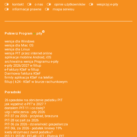
kontakt
o nas
opinie użytkowników
wesprzyj e-pity
informacje prawne
mapa serwisu
®
Pobierz
Program
e‑
pity
wersja dla Windows
wersja dla Mac OS
wersja dla Linux
wersja PIT przez internet online
aplikacje mobilne Android, iOS
archiwalna wersja Programu e-pity
e-pity 2026/2027 w fillup
e‑Faktury KSeF w fillup
Darmowa faktura KSeF
firmly aplikacja KSeF na telefon
fillup | k24 - KSeF w biurze rachunkowym
Poradniki
26 sposobów na obniżenie podatku PIT
jak wypełnić e-PIT'a 2027 ?
dostałem PIT-11 i co dalej?
ulgi i odliczenia - pity 2026
PIT-37 za 2026 - przykład, broszura
PIT-28 ryczałt za 2026
PIT-36 za 2026 - działalność gospodarcza
PIT-36L za 2026 - podatek liniowy 19%
kiedy otrzymasz zwrot podatku?
PIT-11, PIT-8C, PIT-4R i IFT - Płatnik PIT