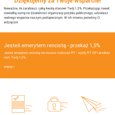
Dziękujemy za Twoje wsparcie!
Nieważne, ile zarabiasz i jaką kwotę stanowi Twój 1,5%. Przekazując nawet
niewielką sumę na działalnosć organizacji pożytku publicznego, udzielasz
realnego wsparcia naszym podopiecznym. W ich imieniu jesteśmy Ci
wdzięczni.
Jesteś emerytem rencistą - przekaż 1,5%
Jesteś emerytem rencistą nie musisz rozliczać PIT - wyślij PIT‑OP i przekaż
nam Twój 1,5%
więcej