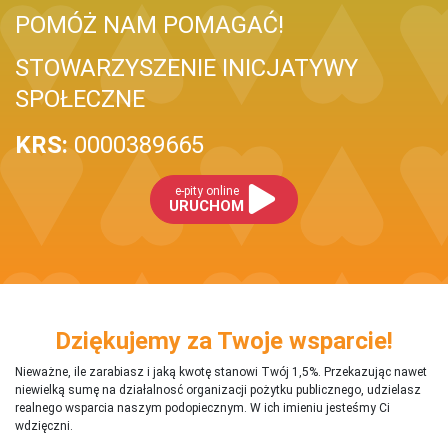
POMÓŻ NAM POMAGAĆ!
STOWARZYSZENIE INICJATYWY
SPOŁECZNE
KRS:
0000389665
e-pity online
URUCHOM
Dziękujemy za Twoje wsparcie!
Nieważne, ile zarabiasz i jaką kwotę stanowi Twój 1,5%. Przekazując nawet
niewielką sumę na działalnosć organizacji pożytku publicznego, udzielasz
realnego wsparcia naszym podopiecznym. W ich imieniu jesteśmy Ci
wdzięczni.