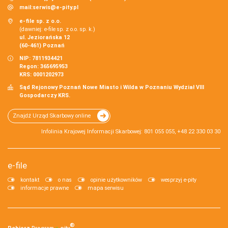
mail:
serwis@e-pity.pl
e-file sp. z o.o.
(dawniej: e-file sp. z o.o. sp. k.)
ul. Jeziorańska 12
(60-461) Poznań
NIP: 7811934421
Regon: 365695953
KRS: 0001202973
Sąd Rejonowy Poznań Nowe Miasto i Wilda w Poznaniu Wydział VIII
Gospodarczy KRS.
Znajdź Urząd Skarbowy online
Infolinia Krajowej Informacji Skarbowej: 801 055 055, +48 22 330 03 30
e-file
kontakt
o nas
opinie użytkowników
wesprzyj e-pity
informacje prawne
mapa serwisu
®