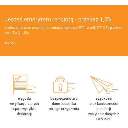
Jesteś emerytem rencistą - przekaż 1,5%
Jesteś emerytem rencistą nie musisz rozliczać PIT - wyślij PIT‑OP i przekaż
nam Twój 1,5%
więcej
wygoda
bezpieczeństwo
szybkość
weryfikacja danych
dane podatnika
brak konieczności
i opcja wysyłki e-
na jego urządzeniu
instalacji
deklaracji
wczytanie danych z
Twój e-PIT