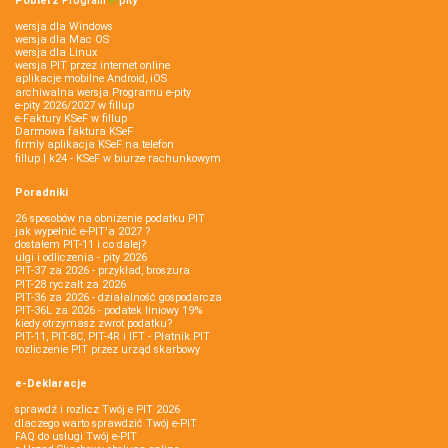
Pobierz
Program
e‑
pity
wersja dla Windows
wersja dla Mac OS
wersja dla Linux
wersja PIT przez internet online
aplikacje mobilne Android, iOS
archiwalna wersja Programu e-pity
e-pity 2026/2027 w fillup
e‑Faktury KSeF w fillup
Darmowa faktura KSeF
firmly aplikacja KSeF na telefon
fillup | k24 - KSeF w biurze rachunkowym
Poradniki
26 sposobów na obniżenie podatku PIT
jak wypełnić e-PIT'a 2027 ?
dostałem PIT-11 i co dalej?
ulgi i odliczenia - pity 2026
PIT-37 za 2026 - przykład, broszura
PIT-28 ryczałt za 2026
PIT-36 za 2026 - działalność gospodarcza
PIT-36L za 2026 - podatek liniowy 19%
kiedy otrzymasz zwrot podatku?
PIT-11, PIT-8C, PIT-4R i IFT - Płatnik PIT
rozliczenie PIT przez urząd skarbowy
e-Deklaracje
sprawdź i rozlicz Twój e PIT 2026
dlaczego warto sprawdzić Twój e-PIT
FAQ do usługi Twój e-PIT