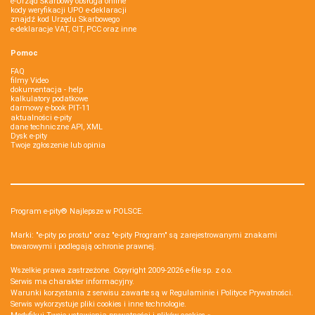
e-Urząd Skarbowy obsługa online
kody weryfikacji UPO e-deklaracji
znajdź kod Urzędu Skarbowego
e-deklaracje VAT, CIT, PCC oraz inne
Pomoc
FAQ
filmy Video
dokumentacja - help
kalkulatory podatkowe
darmowy e-book PIT-11
aktualności e-pity
dane techniczne API, XML
Dysk e-pity
Twoje zgłoszenie lub opinia
Program e-pity® Najlepsze w POLSCE.
Marki: "e-pity po prostu" oraz "e-pity Program" są zarejestrowanymi znakami
towarowymi i podlegają ochronie prawnej.
Wszelkie prawa zastrzeżone. Copyright 2009-2026
e-file sp. z o.o.
Serwis ma charakter informacyjny.
Warunki korzystania z serwisu zawarte są w
Regulaminie
i
Polityce Prywatności
.
Serwis wykorzystuje
pliki cookies i inne technologie
.