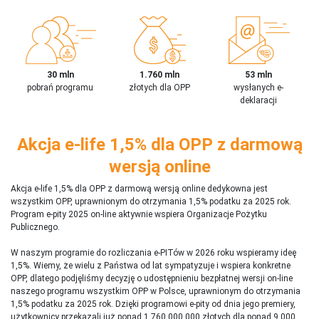
30 mln
1.760 mln
53 mln
pobrań programu
złotych dla OPP
wysłanych e-
deklaracji
Akcja e-life 1,5% dla OPP z darmową
wersją online
Akcja e-life 1,5% dla OPP z darmową wersją online dedykowna jest
wszystkim OPP, uprawnionym do otrzymania 1,5% podatku za 2025 rok.
Program e-pity 2025 on-line aktywnie wspiera Organizacje Pożytku
Publicznego.
W naszym programie do rozliczania e-PITów w 2026 roku wspieramy ideę
1,5%. Wiemy, że wielu z Państwa od lat sympatyzuje i wspiera konkretne
OPP, dlatego podjęliśmy decyzję o udostępnieniu bezpłatnej wersji on-line
naszego programu wszystkim OPP w Polsce, uprawnionym do otrzymania
1,5% podatku za 2025 rok. Dzięki programowi e-pity od dnia jego premiery,
użytkownicy przekazali już ponad 1 760 000 000 złotych dla ponad 9 000