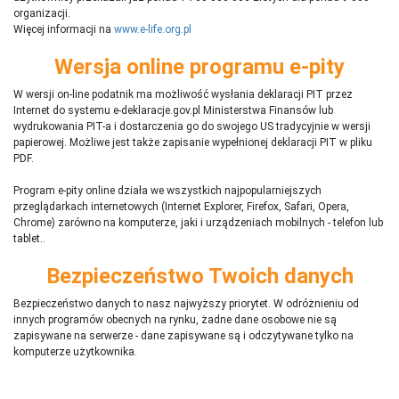
organizacji.
Więcej informacji na
www.e-life.org.pl
Wersja online programu e-pity
W wersji on-line podatnik ma możliwość wysłania deklaracji PIT przez
Internet do systemu e-deklaracje.gov.pl Ministerstwa Finansów lub
wydrukowania PIT-a i dostarczenia go do swojego US tradycyjnie w wersji
papierowej. Możliwe jest także zapisanie wypełnionej deklaracji PIT w pliku
PDF.
Program e-pity online działa we wszystkich najpopularniejszych
przeglądarkach internetowych (Internet Explorer, Firefox, Safari, Opera,
Chrome) zarówno na komputerze, jaki i urządzeniach mobilnych - telefon lub
tablet..
Bezpieczeństwo Twoich danych
Bezpieczeństwo danych to nasz najwyższy priorytet. W odróżnieniu od
innych programów obecnych na rynku,
ż
adne dane osobowe nie są
zapisywane na serwerze - dane zapisywane są i odczytywane tylko na
komputerze użytkownika.