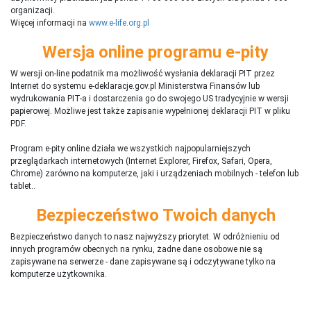
organizacji.
Więcej informacji na
www.e-life.org.pl
Wersja online programu e-pity
W wersji on-line podatnik ma możliwość wysłania deklaracji PIT przez
Internet do systemu e-deklaracje.gov.pl Ministerstwa Finansów lub
wydrukowania PIT-a i dostarczenia go do swojego US tradycyjnie w wersji
papierowej. Możliwe jest także zapisanie wypełnionej deklaracji PIT w pliku
PDF.
Program e-pity online działa we wszystkich najpopularniejszych
przeglądarkach internetowych (Internet Explorer, Firefox, Safari, Opera,
Chrome) zarówno na komputerze, jaki i urządzeniach mobilnych - telefon lub
tablet..
Bezpieczeństwo Twoich danych
Bezpieczeństwo danych to nasz najwyższy priorytet. W odróżnieniu od
innych programów obecnych na rynku,
ż
adne dane osobowe nie są
zapisywane na serwerze - dane zapisywane są i odczytywane tylko na
komputerze użytkownika.