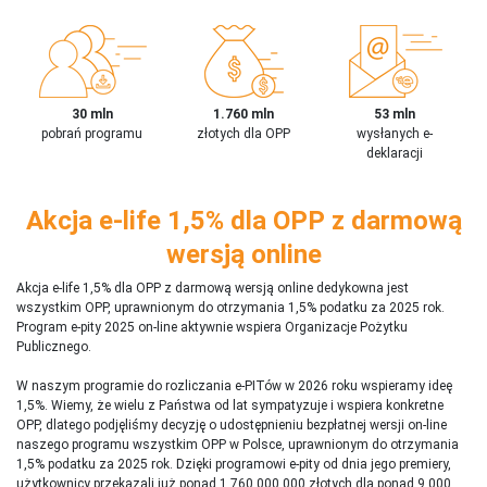
30 mln
1.760 mln
53 mln
pobrań programu
złotych dla OPP
wysłanych e-
deklaracji
Akcja e-life 1,5% dla OPP z darmową
wersją online
Akcja e-life 1,5% dla OPP z darmową wersją online dedykowna jest
wszystkim OPP, uprawnionym do otrzymania 1,5% podatku za 2025 rok.
Program e-pity 2025 on-line aktywnie wspiera Organizacje Pożytku
Publicznego.
W naszym programie do rozliczania e-PITów w 2026 roku wspieramy ideę
1,5%. Wiemy, że wielu z Państwa od lat sympatyzuje i wspiera konkretne
OPP, dlatego podjęliśmy decyzję o udostępnieniu bezpłatnej wersji on-line
naszego programu wszystkim OPP w Polsce, uprawnionym do otrzymania
1,5% podatku za 2025 rok. Dzięki programowi e-pity od dnia jego premiery,
użytkownicy przekazali już ponad 1 760 000 000 złotych dla ponad 9 000