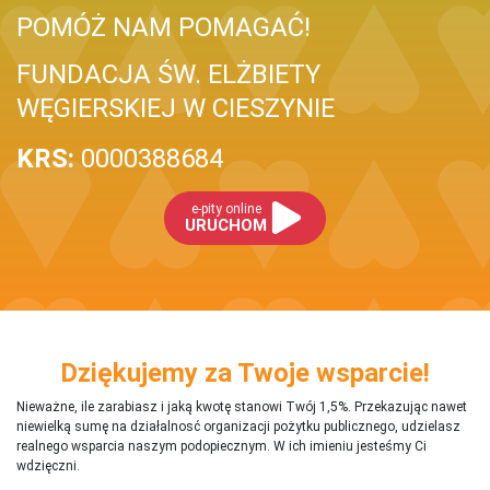
POMÓŻ NAM POMAGAĆ!
FUNDACJA ŚW. ELŻBIETY
WĘGIERSKIEJ W CIESZYNIE
KRS:
0000388684
e-pity online
URUCHOM
Dziękujemy za Twoje wsparcie!
Nieważne, ile zarabiasz i jaką kwotę stanowi Twój 1,5%. Przekazując nawet
niewielką sumę na działalnosć organizacji pożytku publicznego, udzielasz
realnego wsparcia naszym podopiecznym. W ich imieniu jesteśmy Ci
wdzięczni.