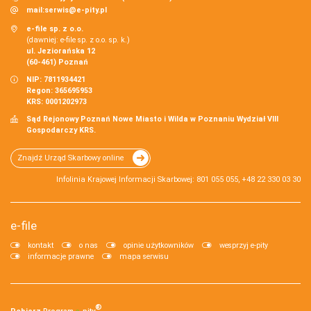
mail:
serwis@e-pity.pl
e-file sp. z o.o.
(dawniej: e-file sp. z o.o. sp. k.)
ul. Jeziorańska 12
(60-461) Poznań
NIP: 7811934421
Regon: 365695953
KRS: 0001202973
Sąd Rejonowy Poznań Nowe Miasto i Wilda w Poznaniu Wydział VIII
Gospodarczy KRS.
Znajdź Urząd Skarbowy online
Infolinia Krajowej Informacji Skarbowej: 801 055 055, +48 22 330 03 30
e-file
kontakt
o nas
opinie użytkowników
wesprzyj e-pity
informacje prawne
mapa serwisu
®