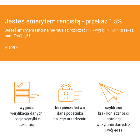
Jesteś emerytem rencistą - przekaż 1,5%
Jesteś emerytem rencistą nie musisz rozliczać PIT - wyślij PIT‑OP i przekaż
nam Twój 1,5%
więcej
wygoda
bezpieczeństwo
szybkość
weryfikacja danych
dane podatnika
brak konieczności
i opcja wysyłki e-
na jego urządzeniu
instalacji
deklaracji
wczytanie danych z
Twój e-PIT