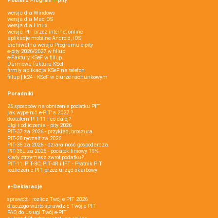
Pobierz
Program
e‑
pity
wersja dla Windows
wersja dla Mac OS
wersja dla Linux
wersja PIT przez internet online
aplikacje mobilne Android, iOS
archiwalna wersja Programu e-pity
e-pity 2026/2027 w fillup
e‑Faktury KSeF w fillup
Darmowa faktura KSeF
firmly aplikacja KSeF na telefon
fillup | k24 - KSeF w biurze rachunkowym
Poradniki
26 sposobów na obniżenie podatku PIT
jak wypełnić e-PIT'a 2027 ?
dostałem PIT-11 i co dalej?
ulgi i odliczenia - pity 2026
PIT-37 za 2026 - przykład, broszura
PIT-28 ryczałt za 2026
PIT-36 za 2026 - działalność gospodarcza
PIT-36L za 2026 - podatek liniowy 19%
kiedy otrzymasz zwrot podatku?
PIT-11, PIT-8C, PIT-4R i IFT - Płatnik PIT
rozliczenie PIT przez urząd skarbowy
e-Deklaracje
sprawdź i rozlicz Twój e PIT 2026
dlaczego warto sprawdzić Twój e-PIT
FAQ do usługi Twój e-PIT