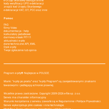
e-Urząd Skarbowy obsługa online
kody weryfikacji UPO e-deklaracji
znajdź kod Urzędu Skarbowego
e-deklaracje VAT, CIT, PCC oraz inne
Pomoc
FAQ
filmy Video
dokumentacja - help
kalkulatory podatkowe
darmowy e-book PIT-11
aktualności e-pity
dane techniczne API, XML
Dysk e-pity
Twoje zgłoszenie lub opinia
Program e-pity® Najlepsze w POLSCE.
Marki: "e-pity po prostu" oraz "e-pity Program" są zarejestrowanymi znakami
towarowymi i podlegają ochronie prawnej.
Wszelkie prawa zastrzeżone. Copyright 2009-2026
e-file sp. z o.o.
Serwis ma charakter informacyjny.
Warunki korzystania z serwisu zawarte są w
Regulaminie
i
Polityce Prywatności
.
Serwis wykorzystuje
pliki cookies i inne technologie
.