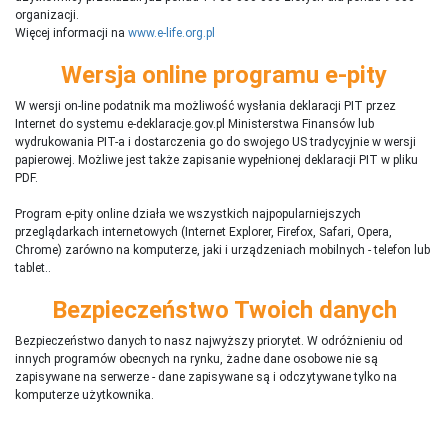
organizacji.
Więcej informacji na
www.e-life.org.pl
Wersja online programu e-pity
W wersji on-line podatnik ma możliwość wysłania deklaracji PIT przez
Internet do systemu e-deklaracje.gov.pl Ministerstwa Finansów lub
wydrukowania PIT-a i dostarczenia go do swojego US tradycyjnie w wersji
papierowej. Możliwe jest także zapisanie wypełnionej deklaracji PIT w pliku
PDF.
Program e-pity online działa we wszystkich najpopularniejszych
przeglądarkach internetowych (Internet Explorer, Firefox, Safari, Opera,
Chrome) zarówno na komputerze, jaki i urządzeniach mobilnych - telefon lub
tablet..
Bezpieczeństwo Twoich danych
Bezpieczeństwo danych to nasz najwyższy priorytet. W odróżnieniu od
innych programów obecnych na rynku,
ż
adne dane osobowe nie są
zapisywane na serwerze - dane zapisywane są i odczytywane tylko na
komputerze użytkownika.