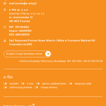
mail:
serwis@e-pity.pl
e-file sp. z o.o.
(dawniej: e-file sp. z o.o. sp. k.)
ul. Jeziorańska 12
(60-461) Poznań
NIP: 7811934421
Regon: 365695953
KRS: 0001202973
Sąd Rejonowy Poznań Nowe Miasto i Wilda w Poznaniu Wydział VIII
Gospodarczy KRS.
Znajdź Urząd Skarbowy online
Infolinia Krajowej Informacji Skarbowej: 801 055 055, +48 22 330 03 30
e-file
kontakt
o nas
opinie użytkowników
wesprzyj e-pity
informacje prawne
mapa serwisu
®