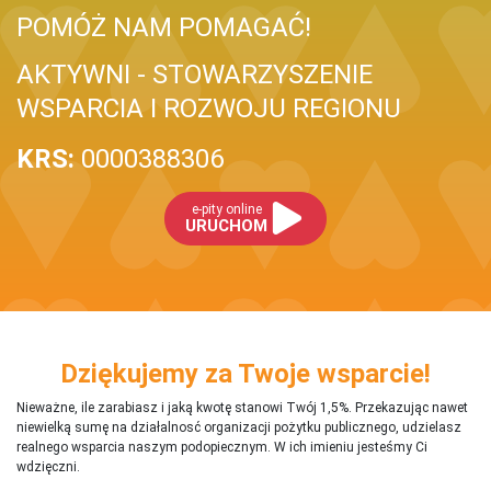
POMÓŻ NAM POMAGAĆ!
AKTYWNI - STOWARZYSZENIE
WSPARCIA I ROZWOJU REGIONU
KRS:
0000388306
e-pity online
URUCHOM
Dziękujemy za Twoje wsparcie!
Nieważne, ile zarabiasz i jaką kwotę stanowi Twój 1,5%. Przekazując nawet
niewielką sumę na działalnosć organizacji pożytku publicznego, udzielasz
realnego wsparcia naszym podopiecznym. W ich imieniu jesteśmy Ci
wdzięczni.