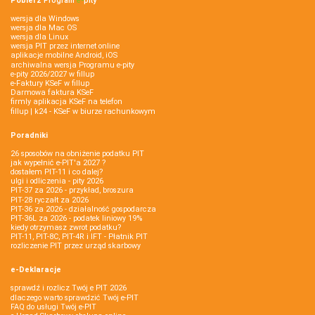
Pobierz
Program
e‑
pity
wersja dla Windows
wersja dla Mac OS
wersja dla Linux
wersja PIT przez internet online
aplikacje mobilne Android, iOS
archiwalna wersja Programu e-pity
e-pity 2026/2027 w fillup
e‑Faktury KSeF w fillup
Darmowa faktura KSeF
firmly aplikacja KSeF na telefon
fillup | k24 - KSeF w biurze rachunkowym
Poradniki
26 sposobów na obniżenie podatku PIT
jak wypełnić e-PIT'a 2027 ?
dostałem PIT-11 i co dalej?
ulgi i odliczenia - pity 2026
PIT-37 za 2026 - przykład, broszura
PIT-28 ryczałt za 2026
PIT-36 za 2026 - działalność gospodarcza
PIT-36L za 2026 - podatek liniowy 19%
kiedy otrzymasz zwrot podatku?
PIT-11, PIT-8C, PIT-4R i IFT - Płatnik PIT
rozliczenie PIT przez urząd skarbowy
e-Deklaracje
sprawdź i rozlicz Twój e PIT 2026
dlaczego warto sprawdzić Twój e-PIT
FAQ do usługi Twój e-PIT