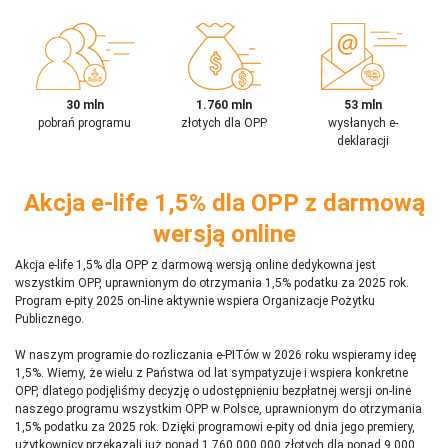
30 mln
1.760 mln
53 mln
pobrań programu
złotych dla OPP
wysłanych e-
deklaracji
Akcja e-life 1,5% dla OPP z darmową
wersją online
Akcja e-life 1,5% dla OPP z darmową wersją online dedykowna jest
wszystkim OPP, uprawnionym do otrzymania 1,5% podatku za 2025 rok.
Program e-pity 2025 on-line aktywnie wspiera Organizacje Pożytku
Publicznego.
W naszym programie do rozliczania e-PITów w 2026 roku wspieramy ideę
1,5%. Wiemy, że wielu z Państwa od lat sympatyzuje i wspiera konkretne
OPP, dlatego podjęliśmy decyzję o udostępnieniu bezpłatnej wersji on-line
naszego programu wszystkim OPP w Polsce, uprawnionym do otrzymania
1,5% podatku za 2025 rok. Dzięki programowi e-pity od dnia jego premiery,
użytkownicy przekazali już ponad 1 760 000 000 złotych dla ponad 9 000