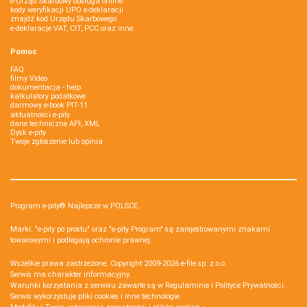
e-Urząd Skarbowy obsługa online
kody weryfikacji UPO e-deklaracji
znajdź kod Urzędu Skarbowego
e-deklaracje VAT, CIT, PCC oraz inne
Pomoc
FAQ
filmy Video
dokumentacja - help
kalkulatory podatkowe
darmowy e-book PIT-11
aktualności e-pity
dane techniczne API, XML
Dysk e-pity
Twoje zgłoszenie lub opinia
Program e-pity® Najlepsze w POLSCE.
Marki: "e-pity po prostu" oraz "e-pity Program" są zarejestrowanymi znakami
towarowymi i podlegają ochronie prawnej.
Wszelkie prawa zastrzeżone. Copyright 2009-2026
e-file sp. z o.o.
Serwis ma charakter informacyjny.
Warunki korzystania z serwisu zawarte są w
Regulaminie
i
Polityce Prywatności
.
Serwis wykorzystuje
pliki cookies i inne technologie
.