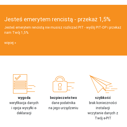
Jesteś emerytem rencistą - przekaż 1,5%
Jesteś emerytem rencistą nie musisz rozliczać PIT - wyślij PIT‑OP i przekaż
nam Twój 1,5%
więcej
wygoda
bezpieczeństwo
szybkość
weryfikacja danych
dane podatnika
brak konieczności
i opcja wysyłki e-
na jego urządzeniu
instalacji
deklaracji
wczytanie danych z
Twój e-PIT