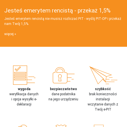
Jesteś emerytem rencistą - przekaż 1,5%
Jesteś emerytem rencistą nie musisz rozliczać PIT - wyślij PIT‑OP i przekaż
nam Twój 1,5%
więcej
wygoda
bezpieczeństwo
szybkość
weryfikacja danych
dane podatnika
brak konieczności
i opcja wysyłki e-
na jego urządzeniu
instalacji
deklaracji
wczytanie danych z
Twój e-PIT