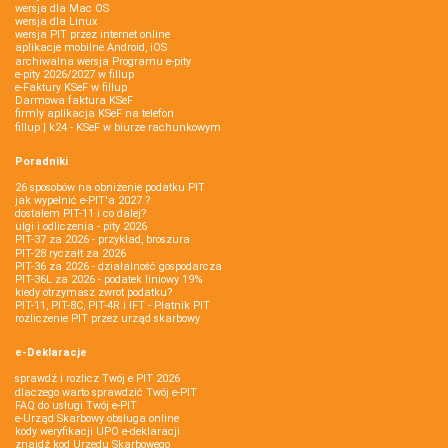
wersja dla Mac OS
wersja dla Linux
wersja PIT przez internet online
aplikacje mobilne Android, iOS
archiwalna wersja Programu e-pity
e-pity 2026/2027 w fillup
e‑Faktury KSeF w fillup
Darmowa faktura KSeF
firmly aplikacja KSeF na telefon
fillup | k24 - KSeF w biurze rachunkowym
Poradniki
26 sposobów na obniżenie podatku PIT
jak wypełnić e-PIT'a 2027 ?
dostałem PIT-11 i co dalej?
ulgi i odliczenia - pity 2026
PIT-37 za 2026 - przykład, broszura
PIT-28 ryczałt za 2026
PIT-36 za 2026 - działalność gospodarcza
PIT-36L za 2026 - podatek liniowy 19%
kiedy otrzymasz zwrot podatku?
PIT-11, PIT-8C, PIT-4R i IFT - Płatnik PIT
rozliczenie PIT przez urząd skarbowy
e-Deklaracje
sprawdź i rozlicz Twój e PIT 2026
dlaczego warto sprawdzić Twój e-PIT
FAQ do usługi Twój e-PIT
e-Urząd Skarbowy obsługa online
kody weryfikacji UPO e-deklaracji
znajdź kod Urzędu Skarbowego