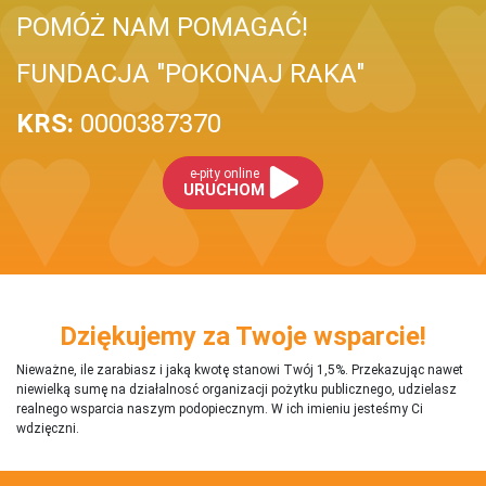
POMÓŻ NAM POMAGAĆ!
FUNDACJA "POKONAJ RAKA"
KRS:
0000387370
e-pity online
URUCHOM
Dziękujemy za Twoje wsparcie!
Nieważne, ile zarabiasz i jaką kwotę stanowi Twój 1,5%. Przekazując nawet
niewielką sumę na działalnosć organizacji pożytku publicznego, udzielasz
realnego wsparcia naszym podopiecznym. W ich imieniu jesteśmy Ci
wdzięczni.