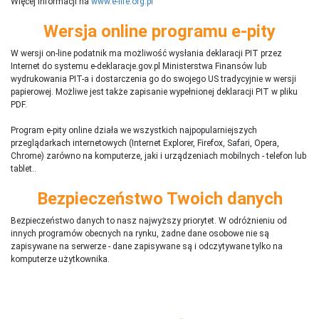
Więcej informacji na
www.e-life.org.pl
Wersja online programu e-pity
W wersji on-line podatnik ma możliwość wysłania deklaracji PIT przez
Internet do systemu e-deklaracje.gov.pl Ministerstwa Finansów lub
wydrukowania PIT-a i dostarczenia go do swojego US tradycyjnie w wersji
papierowej. Możliwe jest także zapisanie wypełnionej deklaracji PIT w pliku
PDF.
Program e-pity online działa we wszystkich najpopularniejszych
przeglądarkach internetowych (Internet Explorer, Firefox, Safari, Opera,
Chrome) zarówno na komputerze, jaki i urządzeniach mobilnych - telefon lub
tablet..
Bezpieczeństwo Twoich danych
Bezpieczeństwo danych to nasz najwyższy priorytet. W odróżnieniu od
innych programów obecnych na rynku,
ż
adne dane osobowe nie są
zapisywane na serwerze - dane zapisywane są i odczytywane tylko na
komputerze użytkownika.