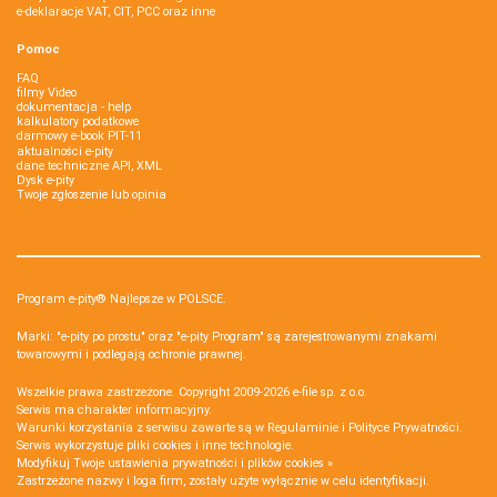
e-deklaracje VAT, CIT, PCC oraz inne
Pomoc
FAQ
filmy Video
dokumentacja - help
kalkulatory podatkowe
darmowy e-book PIT-11
aktualności e-pity
dane techniczne API, XML
Dysk e-pity
Twoje zgłoszenie lub opinia
Program e-pity® Najlepsze w POLSCE.
Marki: "e-pity po prostu" oraz "e-pity Program" są zarejestrowanymi znakami
towarowymi i podlegają ochronie prawnej.
Wszelkie prawa zastrzeżone. Copyright 2009-2026
e-file sp. z o.o.
Serwis ma charakter informacyjny.
Warunki korzystania z serwisu zawarte są w
Regulaminie
i
Polityce Prywatności
.
Serwis wykorzystuje
pliki cookies i inne technologie
.
Modyfikuj Twoje ustawienia prywatności i plików cookies »
Zastrzeżone nazwy i loga firm, zostały użyte wyłącznie w celu identyfikacji.