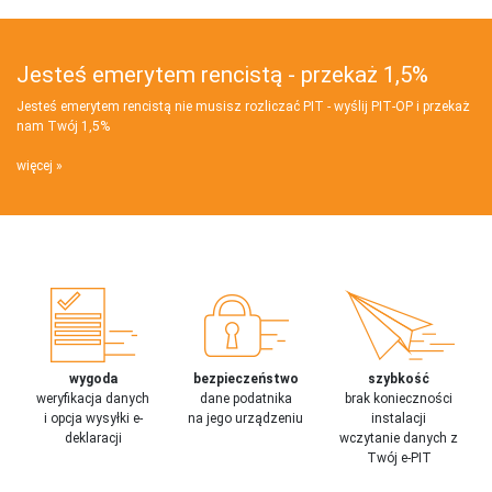
Jesteś emerytem rencistą - przekaż 1,5%
Jesteś emerytem rencistą nie musisz rozliczać PIT - wyślij PIT‑OP i przekaż
nam Twój 1,5%
więcej
wygoda
bezpieczeństwo
szybkość
weryfikacja danych
dane podatnika
brak konieczności
i opcja wysyłki e-
na jego urządzeniu
instalacji
deklaracji
wczytanie danych z
Twój e-PIT