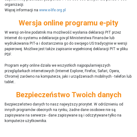
organizacji.
Więcej informacji na
www.e-life.org.pl
Wersja online programu e-pity
W wersji on-line podatnik ma możliwość wysłania deklaracji PIT przez
Internet do systemu e-deklaracje.gov.pl Ministerstwa Finansów lub
wydrukowania PIT-a i dostarczenia go do swojego US tradycyjnie w wersji
papierowej. Możliwe jest także zapisanie wypełnionej deklaracji PIT w pliku
PDF.
Program e-pity online działa we wszystkich najpopularniejszych
przeglądarkach internetowych (Internet Explorer, Firefox, Safari, Opera,
Chrome) zarówno na komputerze, jaki i urządzeniach mobilnych - telefon lub
tablet..
Bezpieczeństwo Twoich danych
Bezpieczeństwo danych to nasz najwyższy priorytet. W odróżnieniu od
innych programów obecnych na rynku,
ż
adne dane osobowe nie są
zapisywane na serwerze - dane zapisywane są i odczytywane tylko na
komputerze użytkownika.