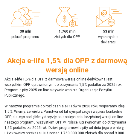
30 mln
1.760 mln
53 mln
pobrań programu
złotych dla OPP
wysłanych e-
deklaracji
Akcja e-life 1,5% dla OPP z darmową
wersją online
Akcja e-life 1,5% dla OPP z darmową wersją online dedykowna jest
wszystkim OPP, uprawnionym do otrzymania 1,5% podatku za 2025 rok.
Program e-pity 2025 on-line aktywnie wspiera Organizacje Pożytku
Publicznego.
W naszym programie do rozliczania e-PITów w 2026 roku wspieramy ideę
1,5%. Wiemy, że wielu z Państwa od lat sympatyzuje i wspiera konkretne
OPP, dlatego podjęliśmy decyzję o udostępnieniu bezpłatnej wersji on-line
naszego programu wszystkim OPP w Polsce, uprawnionym do otrzymania
1,5% podatku za 2025 rok. Dzięki programowi e-pity od dnia jego premiery,
użytkownicy przekazali już ponad 1 760 000 000 złotych dla ponad 9 000