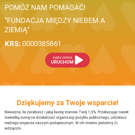
POMÓŻ NAM POMAGAĆ!
"FUNDACJA MIĘDZY NIEBEM A
ZIEMIĄ"
KRS:
0000385861
e-pity online
URUCHOM
Dziękujemy za Twoje wsparcie!
Nieważne, ile zarabiasz i jaką kwotę stanowi Twój 1,5%. Przekazując nawet
niewielką sumę na działalnosć organizacji pożytku publicznego, udzielasz
realnego wsparcia naszym podopiecznym. W ich imieniu jesteśmy Ci
wdzięczni.