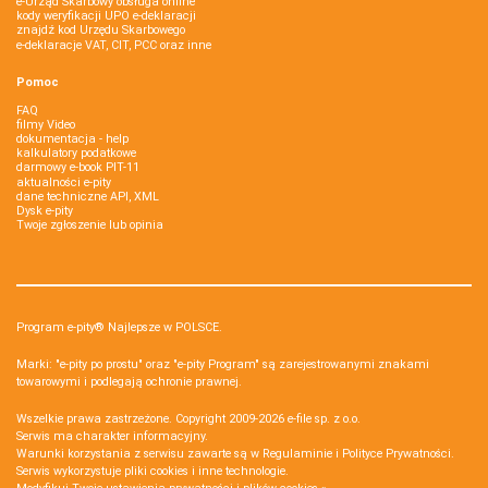
e-Urząd Skarbowy obsługa online
kody weryfikacji UPO e-deklaracji
znajdź kod Urzędu Skarbowego
e-deklaracje VAT, CIT, PCC oraz inne
Pomoc
FAQ
filmy Video
dokumentacja - help
kalkulatory podatkowe
darmowy e-book PIT-11
aktualności e-pity
dane techniczne API, XML
Dysk e-pity
Twoje zgłoszenie lub opinia
Program e-pity® Najlepsze w POLSCE.
Marki: "e-pity po prostu" oraz "e-pity Program" są zarejestrowanymi znakami
towarowymi i podlegają ochronie prawnej.
Wszelkie prawa zastrzeżone. Copyright 2009-2026
e-file sp. z o.o.
Serwis ma charakter informacyjny.
Warunki korzystania z serwisu zawarte są w
Regulaminie
i
Polityce Prywatności
.
Serwis wykorzystuje
pliki cookies i inne technologie
.