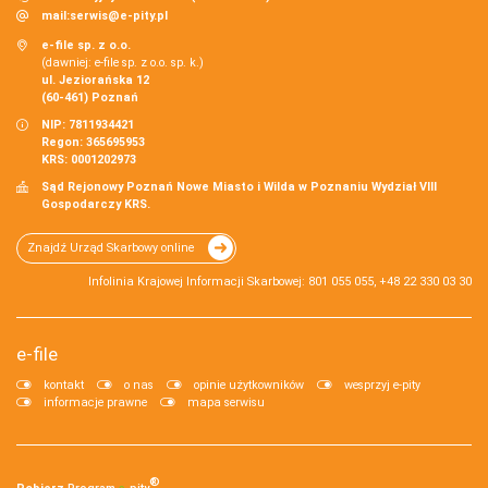
mail:
serwis@e-pity.pl
e-file sp. z o.o.
(dawniej: e-file sp. z o.o. sp. k.)
ul. Jeziorańska 12
(60-461) Poznań
NIP: 7811934421
Regon: 365695953
KRS: 0001202973
Sąd Rejonowy Poznań Nowe Miasto i Wilda w Poznaniu Wydział VIII
Gospodarczy KRS.
Znajdź Urząd Skarbowy online
Infolinia Krajowej Informacji Skarbowej: 801 055 055, +48 22 330 03 30
e-file
kontakt
o nas
opinie użytkowników
wesprzyj e-pity
informacje prawne
mapa serwisu
®