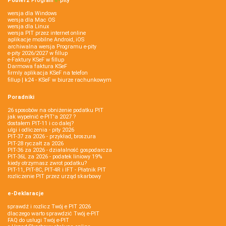
Pobierz
Program
e‑
pity
wersja dla Windows
wersja dla Mac OS
wersja dla Linux
wersja PIT przez internet online
aplikacje mobilne Android, iOS
archiwalna wersja Programu e-pity
e-pity 2026/2027 w fillup
e‑Faktury KSeF w fillup
Darmowa faktura KSeF
firmly aplikacja KSeF na telefon
fillup | k24 - KSeF w biurze rachunkowym
Poradniki
26 sposobów na obniżenie podatku PIT
jak wypełnić e-PIT'a 2027 ?
dostałem PIT-11 i co dalej?
ulgi i odliczenia - pity 2026
PIT-37 za 2026 - przykład, broszura
PIT-28 ryczałt za 2026
PIT-36 za 2026 - działalność gospodarcza
PIT-36L za 2026 - podatek liniowy 19%
kiedy otrzymasz zwrot podatku?
PIT-11, PIT-8C, PIT-4R i IFT - Płatnik PIT
rozliczenie PIT przez urząd skarbowy
e-Deklaracje
sprawdź i rozlicz Twój e PIT 2026
dlaczego warto sprawdzić Twój e-PIT
FAQ do usługi Twój e-PIT