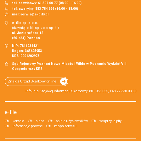
tel. serwisowy: 61 307 00 77 (08:00 - 16:00)
tel. awaryjny: 883 784 626 (16:00 - 18:00)
mail:
serwis@e-pity.pl
e-file sp. z o.o.
(dawniej: e-file sp. z o.o. sp. k.)
ul. Jeziorańska 12
(60-461) Poznań
NIP: 7811934421
Regon: 365695953
KRS: 0001202973
Sąd Rejonowy Poznań Nowe Miasto i Wilda w Poznaniu Wydział VIII
Gospodarczy KRS.
Znajdź Urząd Skarbowy online
Infolinia Krajowej Informacji Skarbowej: 801 055 055, +48 22 330 03 30
e-file
kontakt
o nas
opinie użytkowników
wesprzyj e-pity
informacje prawne
mapa serwisu