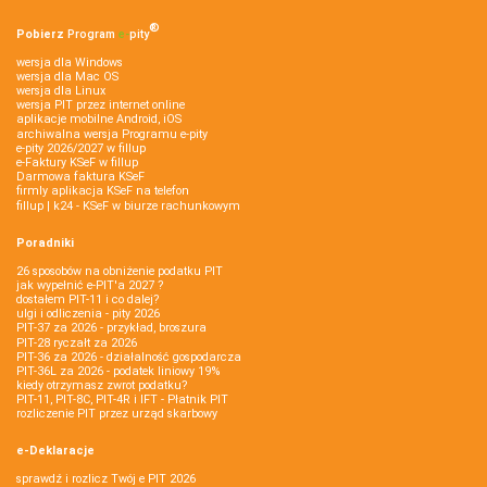
®
Pobierz
Program
e‑
pity
wersja dla Windows
wersja dla Mac OS
wersja dla Linux
wersja PIT przez internet online
aplikacje mobilne Android, iOS
archiwalna wersja Programu e-pity
e-pity 2026/2027 w fillup
e‑Faktury KSeF w fillup
Darmowa faktura KSeF
firmly aplikacja KSeF na telefon
fillup | k24 - KSeF w biurze rachunkowym
Poradniki
26 sposobów na obniżenie podatku PIT
jak wypełnić e-PIT'a 2027 ?
dostałem PIT-11 i co dalej?
ulgi i odliczenia - pity 2026
PIT-37 za 2026 - przykład, broszura
PIT-28 ryczałt za 2026
PIT-36 za 2026 - działalność gospodarcza
PIT-36L za 2026 - podatek liniowy 19%
kiedy otrzymasz zwrot podatku?
PIT-11, PIT-8C, PIT-4R i IFT - Płatnik PIT
rozliczenie PIT przez urząd skarbowy
e-Deklaracje
sprawdź i rozlicz Twój e PIT 2026