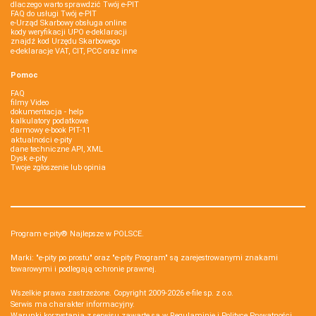
dlaczego warto sprawdzić Twój e-PIT
FAQ do usługi Twój e-PIT
e-Urząd Skarbowy obsługa online
kody weryfikacji UPO e-deklaracji
znajdź kod Urzędu Skarbowego
e-deklaracje VAT, CIT, PCC oraz inne
Pomoc
FAQ
filmy Video
dokumentacja - help
kalkulatory podatkowe
darmowy e-book PIT-11
aktualności e-pity
dane techniczne API, XML
Dysk e-pity
Twoje zgłoszenie lub opinia
Program e-pity® Najlepsze w POLSCE.
Marki: "e-pity po prostu" oraz "e-pity Program" są zarejestrowanymi znakami
towarowymi i podlegają ochronie prawnej.
Wszelkie prawa zastrzeżone. Copyright 2009-2026
e-file sp. z o.o.
Serwis ma charakter informacyjny.
Warunki korzystania z serwisu zawarte są w
Regulaminie
i
Polityce Prywatności
.