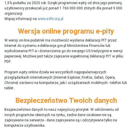
1,5% podatku za 2025 rok. Dzięki programowi e-pity od dnia jego premiery,
użytkownicy przekazali już ponad 1 760 000 000 złotych dla ponad 9 000
organizacji.
Więcej informacji na
www.e-life.org.pl
Wersja online programu e-pity
W wersji on-line podatnik ma możliwość wysłania deklaracji PIT przez
Internet do systemu e-deklaracje.gov.pl Ministerstwa Finansów lub
wydrukowania PIT-a i dostarczenia go do swojego US tradycyjnie w wersji
papierowej. Możliwe jest także zapisanie wypełnionej deklaracji PIT w pliku
PDF.
Program e-pity online działa we wszystkich najpopularniejszych
przeglądarkach internetowych (Internet Explorer, Firefox, Safari, Opera,
Chrome) zarówno na komputerze, jaki i urządzeniach mobilnych - telefon lub
tablet..
Bezpieczeństwo Twoich danych
Bezpieczeństwo danych to nasz najwyższy priorytet. W odróżnieniu od
innych programów obecnych na rynku,
ż
adne dane osobowe nie są
zapisywane na serwerze - dane zapisywane są i odczytywane tylko na
komputerze użytkownika.