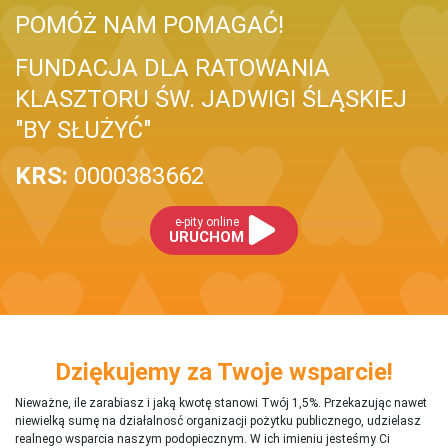
POMÓŻ NAM POMAGAĆ!
FUNDACJA DLA RATOWANIA
KLASZTORU ŚW. JADWIGI ŚLĄSKIEJ
"BY SŁUŻYĆ"
KRS:
0000383662
e-pity online
URUCHOM
Dziękujemy za Twoje wsparcie!
Nieważne, ile zarabiasz i jaką kwotę stanowi Twój 1,5%. Przekazując nawet
niewielką sumę na działalnosć organizacji pożytku publicznego, udzielasz
realnego wsparcia naszym podopiecznym. W ich imieniu jesteśmy Ci