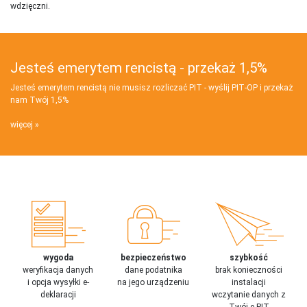
wdzięczni.
Jesteś emerytem rencistą - przekaż 1,5%
Jesteś emerytem rencistą nie musisz rozliczać PIT - wyślij PIT‑OP i przekaż
nam Twój 1,5%
więcej
wygoda
bezpieczeństwo
szybkość
weryfikacja danych
dane podatnika
brak konieczności
i opcja wysyłki e-
na jego urządzeniu
instalacji
deklaracji
wczytanie danych z
Twój e-PIT