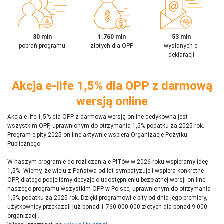
30 mln
1.760 mln
53 mln
pobrań programu
złotych dla OPP
wysłanych e-
deklaracji
Akcja e-life 1,5% dla OPP z darmową
wersją online
Akcja e-life 1,5% dla OPP z darmową wersją online dedykowna jest
wszystkim OPP, uprawnionym do otrzymania 1,5% podatku za 2025 rok.
Program e-pity 2025 on-line aktywnie wspiera Organizacje Pożytku
Publicznego.
W naszym programie do rozliczania e-PITów w 2026 roku wspieramy ideę
1,5%. Wiemy, że wielu z Państwa od lat sympatyzuje i wspiera konkretne
OPP, dlatego podjęliśmy decyzję o udostępnieniu bezpłatnej wersji on-line
naszego programu wszystkim OPP w Polsce, uprawnionym do otrzymania
1,5% podatku za 2025 rok. Dzięki programowi e-pity od dnia jego premiery,
użytkownicy przekazali już ponad 1 760 000 000 złotych dla ponad 9 000
organizacji.