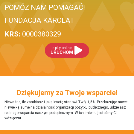
POMÓŻ NAM POMAGAĆ!
FUNDACJA KAROLAT
KRS:
0000380329
e-pity online
URUCHOM
Dziękujemy za Twoje wsparcie!
Nieważne, ile zarabiasz i jaką kwotę stanowi Twój 1,5%. Przekazując nawet
niewielką sumę na działalnosć organizacji pożytku publicznego, udzielasz
realnego wsparcia naszym podopiecznym. W ich imieniu jesteśmy Ci
wdzięczni.