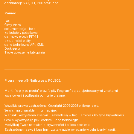
e-deklaracje VAT, CIT, PCC oraz inne
Pomoc
FAQ
filmy Video
dokumentacja - help
kalkulatory podatkowe
darmowy e-book PIT-11
aktualności e-pity
dane techniczne API, XML
Dysk e-pity
Twoje zgłoszenie lub opinia
Program e-pity® Najlepsze w POLSCE.
Marki: "e-pity po prostu" oraz "e-pity Program" są zarejestrowanymi znakami
towarowymi i podlegają ochronie prawnej.
Wszelkie prawa zastrzeżone. Copyright 2009-2026
e-file sp. z o.o.
Serwis ma charakter informacyjny.
Warunki korzystania z serwisu zawarte są w
Regulaminie
i
Polityce Prywatności
.
Serwis wykorzystuje
pliki cookies i inne technologie
.
Modyfikuj Twoje ustawienia prywatności i plików cookies »
Zastrzeżone nazwy i loga firm, zostały użyte wyłącznie w celu identyfikacji.