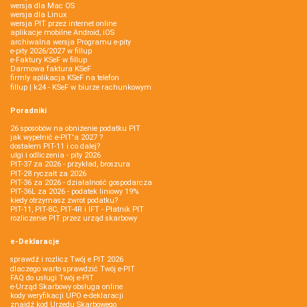
wersja dla Mac OS
wersja dla Linux
wersja PIT przez internet online
aplikacje mobilne Android, iOS
archiwalna wersja Programu e-pity
e-pity 2026/2027 w fillup
e‑Faktury KSeF w fillup
Darmowa faktura KSeF
firmly aplikacja KSeF na telefon
fillup | k24 - KSeF w biurze rachunkowym
Poradniki
26 sposobów na obniżenie podatku PIT
jak wypełnić e-PIT'a 2027 ?
dostałem PIT-11 i co dalej?
ulgi i odliczenia - pity 2026
PIT-37 za 2026 - przykład, broszura
PIT-28 ryczałt za 2026
PIT-36 za 2026 - działalność gospodarcza
PIT-36L za 2026 - podatek liniowy 19%
kiedy otrzymasz zwrot podatku?
PIT-11, PIT-8C, PIT-4R i IFT - Płatnik PIT
rozliczenie PIT przez urząd skarbowy
e-Deklaracje
sprawdź i rozlicz Twój e PIT 2026
dlaczego warto sprawdzić Twój e-PIT
FAQ do usługi Twój e-PIT
e-Urząd Skarbowy obsługa online
kody weryfikacji UPO e-deklaracji
znajdź kod Urzędu Skarbowego