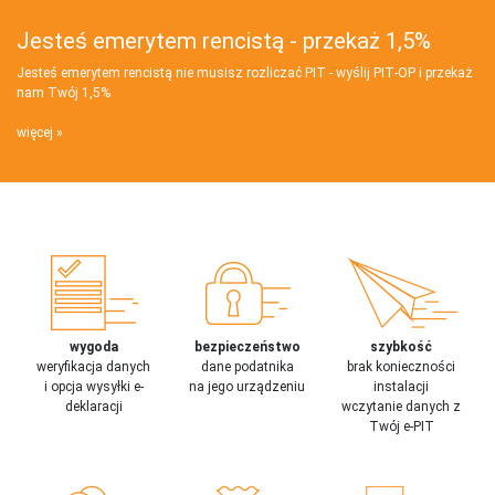
Jesteś emerytem rencistą - przekaż 1,5%
Jesteś emerytem rencistą nie musisz rozliczać PIT - wyślij PIT‑OP i przekaż
nam Twój 1,5%
więcej
wygoda
bezpieczeństwo
szybkość
weryfikacja danych
dane podatnika
brak konieczności
i opcja wysyłki e-
na jego urządzeniu
instalacji
deklaracji
wczytanie danych z
Twój e-PIT