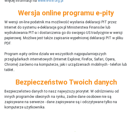
Więcej informacji na
www.e-life.org.pl
Wersja online programu e-pity
W wersji on-line podatnik ma możliwość wysłania deklaracji PIT przez
Internet do systemu e-deklaracje.gov.pl Ministerstwa Finansów lub
wydrukowania PIT-a i dostarczenia go do swojego US tradycyjnie w wersji
papierowej. Możliwe jest także zapisanie wypełnionej deklaracji PIT w pliku
PDF.
Program e-pity online działa we wszystkich najpopularniejszych
przeglądarkach internetowych (Internet Explorer, Firefox, Safari, Opera,
Chrome) zarówno na komputerze, jaki i urządzeniach mobilnych - telefon lub
tablet..
Bezpieczeństwo Twoich danych
Bezpieczeństwo danych to nasz najwyższy priorytet. W odróżnieniu od
innych programów obecnych na rynku,
ż
adne dane osobowe nie są
zapisywane na serwerze - dane zapisywane są i odczytywane tylko na
komputerze użytkownika.