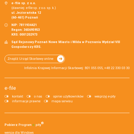
e-file sp. z o.o.
(dawniej: e-file sp. z o.o. sp. k.)
ul. Jeziorańska 12
(60-461) Poznań
NIP: 7811934421
Regon: 365695953
KRS: 0001202973
Sąd Rejonowy Poznań Nowe Miasto i Wilda w Poznaniu Wydział VIII
Gospodarczy KRS.
Znajdź Urząd Skarbowy online
Infolinia Krajowej Informacji Skarbowej: 801 055 055, +48 22 330 03 30
e-file
kontakt
o nas
opinie użytkowników
wesprzyj e-pity
informacje prawne
mapa serwisu
®
Pobierz
Program
e‑
pity
wersja dla Windows