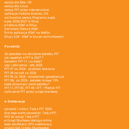
wersja dla Mac OS
wersja dla Linux
wersja PIT przez internet online
aplikacje mobilne Android, iOS
archiwalna wersja Programu e-pity
e-pity 2026/2027 w fillup
e‑Faktury KSeF w fillup
Darmowa faktura KSeF
firmly aplikacja KSeF na telefon
fillup | k24 - KSeF w biurze rachunkowym
Poradniki
26 sposobów na obniżenie podatku PIT
jak wypełnić e-PIT'a 2027 ?
dostałem PIT-11 i co dalej?
ulgi i odliczenia - pity 2026
PIT-37 za 2026 - przykład, broszura
PIT-28 ryczałt za 2026
PIT-36 za 2026 - działalność gospodarcza
PIT-36L za 2026 - podatek liniowy 19%
kiedy otrzymasz zwrot podatku?
PIT-11, PIT-8C, PIT-4R i IFT - Płatnik PIT
rozliczenie PIT przez urząd skarbowy
e-Deklaracje
sprawdź i rozlicz Twój e PIT 2026
dlaczego warto sprawdzić Twój e-PIT
FAQ do usługi Twój e-PIT
e-Urząd Skarbowy obsługa online
kody weryfikacji UPO e-deklaracji
znajdź kod Urzędu Skarbowego