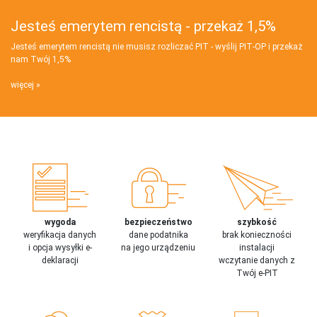
Jesteś emerytem rencistą - przekaż 1,5%
Jesteś emerytem rencistą nie musisz rozliczać PIT - wyślij PIT‑OP i przekaż
nam Twój 1,5%
więcej
wygoda
bezpieczeństwo
szybkość
weryfikacja danych
dane podatnika
brak konieczności
i opcja wysyłki e-
na jego urządzeniu
instalacji
deklaracji
wczytanie danych z
Twój e-PIT