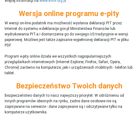
Więcej informacji na
www.e-life.org.pl
Wersja online programu e-pity
W wersji on-line podatnik ma możliwość wysłania deklaracji PIT przez
Internet do systemu e-deklaracje.gov.pl Ministerstwa Finansów lub
wydrukowania PIT-a i dostarczenia go do swojego US tradycyjnie w wersji
papierowej. Możliwe jest także zapisanie wypełnionej deklaracji PIT w pliku
PDF.
Program e-pity online działa we wszystkich najpopularniejszych
przeglądarkach internetowych (Internet Explorer, Firefox, Safari, Opera,
Chrome) zarówno na komputerze, jaki i urządzeniach mobilnych - telefon lub
tablet..
Bezpieczeństwo Twoich danych
Bezpieczeństwo danych to nasz najwyższy priorytet. W odróżnieniu od
innych programów obecnych na rynku,
ż
adne dane osobowe nie są
zapisywane na serwerze - dane zapisywane są i odczytywane tylko na
komputerze użytkownika.