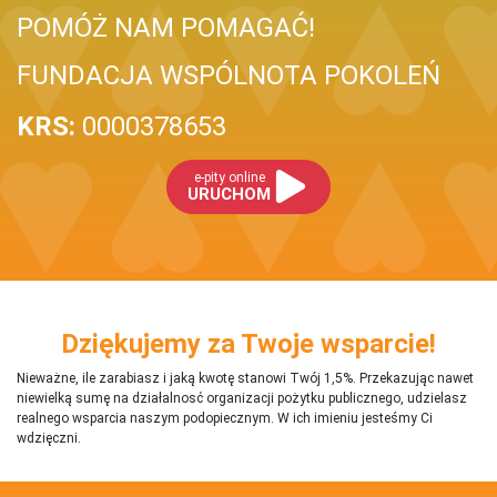
POMÓŻ NAM POMAGAĆ!
FUNDACJA WSPÓLNOTA POKOLEŃ
KRS:
0000378653
e-pity online
URUCHOM
Dziękujemy za Twoje wsparcie!
Nieważne, ile zarabiasz i jaką kwotę stanowi Twój 1,5%. Przekazując nawet
niewielką sumę na działalnosć organizacji pożytku publicznego, udzielasz
realnego wsparcia naszym podopiecznym. W ich imieniu jesteśmy Ci
wdzięczni.