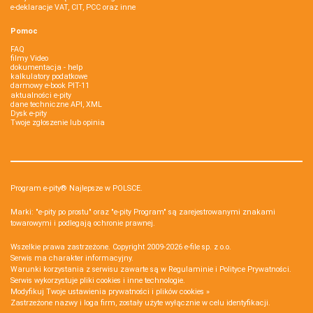
e-deklaracje VAT, CIT, PCC oraz inne
Pomoc
FAQ
filmy Video
dokumentacja - help
kalkulatory podatkowe
darmowy e-book PIT-11
aktualności e-pity
dane techniczne API, XML
Dysk e-pity
Twoje zgłoszenie lub opinia
Program e-pity® Najlepsze w POLSCE.
Marki: "e-pity po prostu" oraz "e-pity Program" są zarejestrowanymi znakami
towarowymi i podlegają ochronie prawnej.
Wszelkie prawa zastrzeżone. Copyright 2009-2026
e-file sp. z o.o.
Serwis ma charakter informacyjny.
Warunki korzystania z serwisu zawarte są w
Regulaminie
i
Polityce Prywatności
.
Serwis wykorzystuje
pliki cookies i inne technologie
.
Modyfikuj Twoje ustawienia prywatności i plików cookies »
Zastrzeżone nazwy i loga firm, zostały użyte wyłącznie w celu identyfikacji.