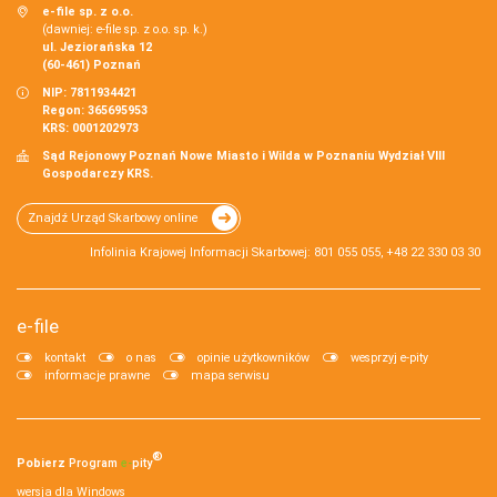
e-file sp. z o.o.
(dawniej: e-file sp. z o.o. sp. k.)
ul. Jeziorańska 12
(60-461) Poznań
NIP: 7811934421
Regon: 365695953
KRS: 0001202973
Sąd Rejonowy Poznań Nowe Miasto i Wilda w Poznaniu Wydział VIII
Gospodarczy KRS.
Znajdź Urząd Skarbowy online
Infolinia Krajowej Informacji Skarbowej: 801 055 055, +48 22 330 03 30
e-file
kontakt
o nas
opinie użytkowników
wesprzyj e-pity
informacje prawne
mapa serwisu
®
Pobierz
Program
e‑
pity
wersja dla Windows