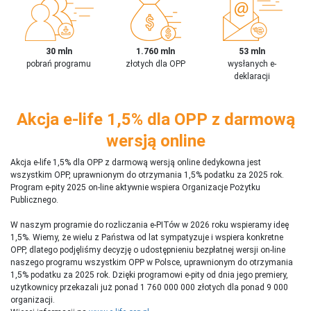
30 mln
1.760 mln
53 mln
pobrań programu
złotych dla OPP
wysłanych e-
deklaracji
Akcja e-life 1,5% dla OPP z darmową
wersją online
Akcja e-life 1,5% dla OPP z darmową wersją online dedykowna jest
wszystkim OPP, uprawnionym do otrzymania 1,5% podatku za 2025 rok.
Program e-pity 2025 on-line aktywnie wspiera Organizacje Pożytku
Publicznego.
W naszym programie do rozliczania e-PITów w 2026 roku wspieramy ideę
1,5%. Wiemy, że wielu z Państwa od lat sympatyzuje i wspiera konkretne
OPP, dlatego podjęliśmy decyzję o udostępnieniu bezpłatnej wersji on-line
naszego programu wszystkim OPP w Polsce, uprawnionym do otrzymania
1,5% podatku za 2025 rok. Dzięki programowi e-pity od dnia jego premiery,
użytkownicy przekazali już ponad 1 760 000 000 złotych dla ponad 9 000
organizacji.