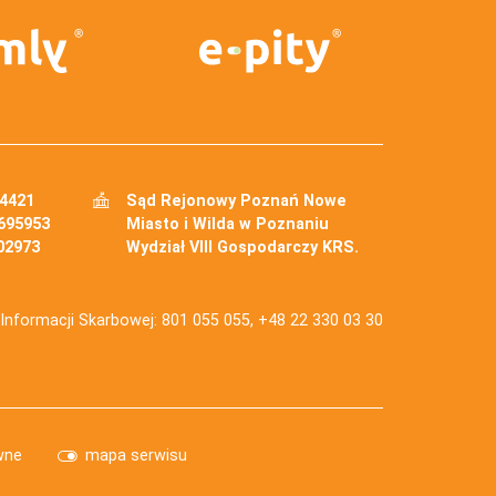
34421
Sąd Rejonowy Poznań Nowe
695953
Miasto i Wilda w Poznaniu
02973
Wydział VIII Gospodarczy KRS.
j Informacji Skarbowej: 801 055 055, +48 22 330 03 30
wne
mapa serwisu