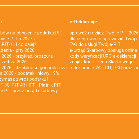
i
e-Deklaracje
bów na obniżenie podatku PIT
sprawdź i rozlicz Twój e PIT 2026
nić e-PIT'a 2027 ?
dlaczego warto sprawdzić Twój e
PIT-11 i co dalej?
FAQ do usługi Twój e-PIT
iczenia - pity 2026
e-Urząd Skarbowy obsługa online
 2026 - przykład, broszura
kody weryfikacji UPO e-deklaracji
czałt za 2026
znajdź kod Urzędu Skarbowego
a 2026 - działalność gospodarcza
e-deklaracje VAT, CIT, PCC oraz in
za 2026 - podatek liniowy 19%
rzymasz zwrot podatku?
IT-8C, PIT-4R i IFT - Płatnik PIT
nie PIT przez urząd skarbowy