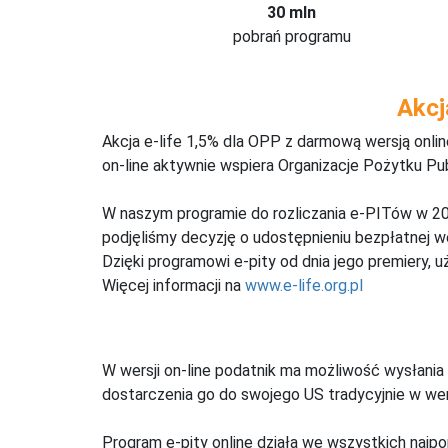
30 mln
pobrań programu
Akcj
Akcja e-life 1,5% dla OPP z darmową wersją onl
on-line aktywnie wspiera Organizacje Pożytku Pu
W naszym programie do rozliczania e-PITów w 20
podjęliśmy decyzję o udostępnieniu bezpłatnej 
Dzięki programowi e-pity od dnia jego premiery, u
Więcej informacji na
www.e-life.org.pl
W wersji on-line podatnik ma możliwość wysłania 
dostarczenia go do swojego US tradycyjnie w wers
Program e-pity online działa we wszystkich najpo