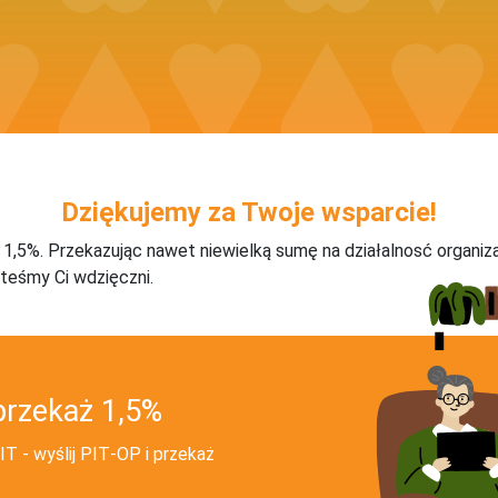
Dziękujemy za Twoje wsparcie!
j 1,5%. Przekazując nawet niewielką sumę na działalnosć organiz
teśmy Ci wdzięczni.
przekaż 1,5%
T - wyślij PIT‑OP i przekaż