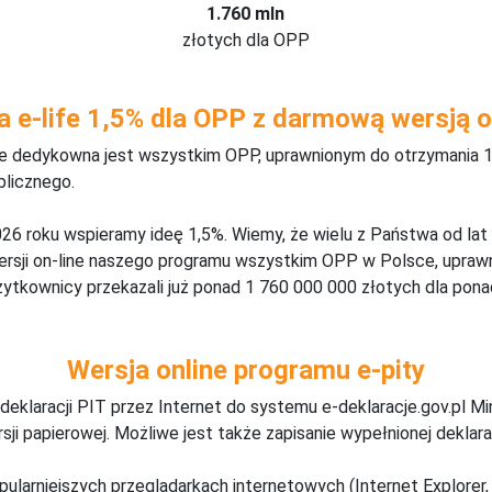
1.760 mln
złotych dla OPP
a e-life 1,5% dla OPP z darmową wersją o
ine dedykowna jest wszystkim OPP, uprawnionym do otrzymania 1
blicznego.
26 roku wspieramy ideę 1,5%. Wiemy, że wielu z Państwa od lat
wersji on-line naszego programu wszystkim OPP w Polsce, upraw
żytkownicy przekazali już ponad 1 760 000 000 złotych dla ponad
Wersja online programu e-pity
deklaracji PIT przez Internet do systemu e-deklaracje.gov.pl M
ji papierowej. Możliwe jest także zapisanie wypełnionej deklarac
pularniejszych przeglądarkach internetowych (Internet Explorer, 