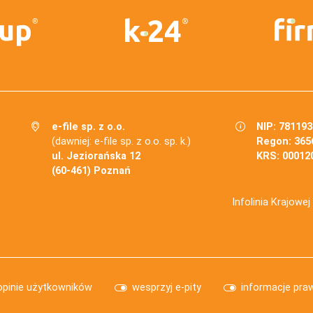
e-file sp. z o.o.
NIP: 78119
(dawniej: e-file sp. z o.o. sp. k.)
Regon: 365
ul. Jeziorańska 12
KRS: 00012
(60-461) Poznań
Infolinia Krajowe
opinie użytkowników
wesprzyj e-pity
informacje pra