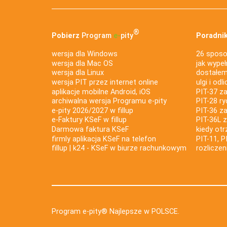
®
Pobierz
Program
e‑
pity
Poradnik
wersja dla Windows
26 sposo
wersja dla Mac OS
jak wypeł
wersja dla Linux
dostałem 
wersja PIT przez internet online
ulgi i odl
aplikacje mobilne Android, iOS
PIT-37 za
archiwalna wersja Programu e-pity
PIT-28 ry
e-pity 2026/2027 w fillup
PIT-36 z
e‑Faktury KSeF w fillup
PIT-36L 
Darmowa faktura KSeF
kiedy ot
firmly aplikacja KSeF na telefon
PIT-11, P
fillup | k24 - KSeF w biurze rachunkowym
rozlicze
Program e-pity® Najlepsze w POLSCE.