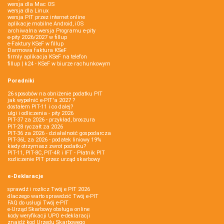
wersja dla Mac OS
wersja dla Linux
wersja PIT przez internet online
aplikacje mobilne Android, iOS
archiwalna wersja Programu e-pity
e-pity 2026/2027 w fillup
e‑Faktury KSeF w fillup
Darmowa faktura KSeF
firmly aplikacja KSeF na telefon
fillup | k24 - KSeF w biurze rachunkowym
Poradniki
26 sposobów na obniżenie podatku PIT
jak wypełnić e-PIT'a 2027 ?
dostałem PIT-11 i co dalej?
ulgi i odliczenia - pity 2026
PIT-37 za 2026 - przykład, broszura
PIT-28 ryczałt za 2026
PIT-36 za 2026 - działalność gospodarcza
PIT-36L za 2026 - podatek liniowy 19%
kiedy otrzymasz zwrot podatku?
PIT-11, PIT-8C, PIT-4R i IFT - Płatnik PIT
rozliczenie PIT przez urząd skarbowy
e-Deklaracje
sprawdź i rozlicz Twój e PIT 2026
dlaczego warto sprawdzić Twój e-PIT
FAQ do usługi Twój e-PIT
e-Urząd Skarbowy obsługa online
kody weryfikacji UPO e-deklaracji
znajdź kod Urzędu Skarbowego