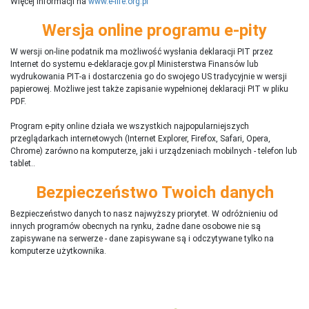
Więcej informacji na
www.e-life.org.pl
Wersja online programu e-pity
W wersji on-line podatnik ma możliwość wysłania deklaracji PIT przez
Internet do systemu e-deklaracje.gov.pl Ministerstwa Finansów lub
wydrukowania PIT-a i dostarczenia go do swojego US tradycyjnie w wersji
papierowej. Możliwe jest także zapisanie wypełnionej deklaracji PIT w pliku
PDF.
Program e-pity online działa we wszystkich najpopularniejszych
przeglądarkach internetowych (Internet Explorer, Firefox, Safari, Opera,
Chrome) zarówno na komputerze, jaki i urządzeniach mobilnych - telefon lub
tablet..
Bezpieczeństwo Twoich danych
Bezpieczeństwo danych to nasz najwyższy priorytet. W odróżnieniu od
innych programów obecnych na rynku,
ż
adne dane osobowe nie są
zapisywane na serwerze - dane zapisywane są i odczytywane tylko na
komputerze użytkownika.