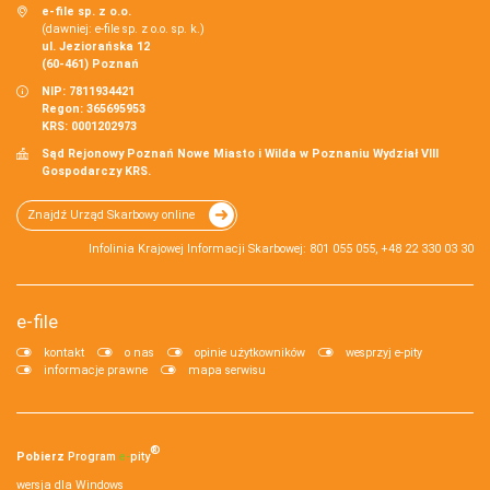
e-file sp. z o.o.
(dawniej: e-file sp. z o.o. sp. k.)
ul. Jeziorańska 12
(60-461) Poznań
NIP: 7811934421
Regon: 365695953
KRS: 0001202973
Sąd Rejonowy Poznań Nowe Miasto i Wilda w Poznaniu Wydział VIII
Gospodarczy KRS.
Znajdź Urząd Skarbowy online
Infolinia Krajowej Informacji Skarbowej: 801 055 055, +48 22 330 03 30
e-file
kontakt
o nas
opinie użytkowników
wesprzyj e-pity
informacje prawne
mapa serwisu
®
Pobierz
Program
e‑
pity
wersja dla Windows