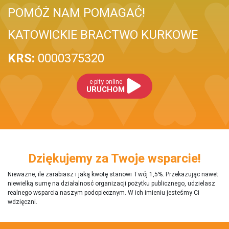
POMÓŻ NAM POMAGAĆ!
KATOWICKIE BRACTWO KURKOWE
KRS:
0000375320
e-pity online
URUCHOM
Dziękujemy za Twoje wsparcie!
Nieważne, ile zarabiasz i jaką kwotę stanowi Twój 1,5%. Przekazując nawet
niewielką sumę na działalnosć organizacji pożytku publicznego, udzielasz
realnego wsparcia naszym podopiecznym. W ich imieniu jesteśmy Ci
wdzięczni.