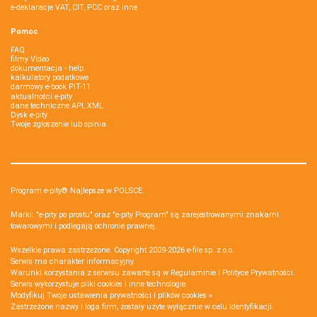
e-deklaracje VAT, CIT, PCC oraz inne
Pomoc
FAQ
filmy Video
dokumentacja - help
kalkulatory podatkowe
darmowy e-book PIT-11
aktualności e-pity
dane techniczne API, XML
Dysk e-pity
Twoje zgłoszenie lub opinia
Program e-pity® Najlepsze w POLSCE.
Marki: "e-pity po prostu" oraz "e-pity Program" są zarejestrowanymi znakami
towarowymi i podlegają ochronie prawnej.
Wszelkie prawa zastrzeżone. Copyright 2009-2026
e-file sp. z o.o.
Serwis ma charakter informacyjny.
Warunki korzystania z serwisu zawarte są w
Regulaminie
i
Polityce Prywatności
.
Serwis wykorzystuje
pliki cookies i inne technologie
.
Modyfikuj Twoje ustawienia prywatności i plików cookies »
Zastrzeżone nazwy i loga firm, zostały użyte wyłącznie w celu identyfikacji.