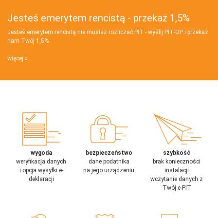
Jesteś emerytem rencistą - przekaż 1,5%
Jesteś emerytem rencistą nie musisz rozliczać PIT - wyślij PIT‑OP i przekaż
nam Twój 1,5%
więcej
wygoda
bezpieczeństwo
szybkość
weryfikacja danych
dane podatnika
brak konieczności
i opcja wysyłki e-
na jego urządzeniu
instalacji
deklaracji
wczytanie danych z
Twój e-PIT