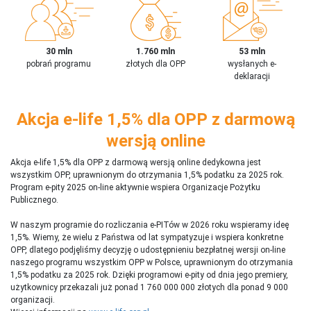
30 mln
1.760 mln
53 mln
pobrań programu
złotych dla OPP
wysłanych e-
deklaracji
Akcja e-life 1,5% dla OPP z darmową
wersją online
Akcja e-life 1,5% dla OPP z darmową wersją online dedykowna jest
wszystkim OPP, uprawnionym do otrzymania 1,5% podatku za 2025 rok.
Program e-pity 2025 on-line aktywnie wspiera Organizacje Pożytku
Publicznego.
W naszym programie do rozliczania e-PITów w 2026 roku wspieramy ideę
1,5%. Wiemy, że wielu z Państwa od lat sympatyzuje i wspiera konkretne
OPP, dlatego podjęliśmy decyzję o udostępnieniu bezpłatnej wersji on-line
naszego programu wszystkim OPP w Polsce, uprawnionym do otrzymania
1,5% podatku za 2025 rok. Dzięki programowi e-pity od dnia jego premiery,
użytkownicy przekazali już ponad 1 760 000 000 złotych dla ponad 9 000
organizacji.