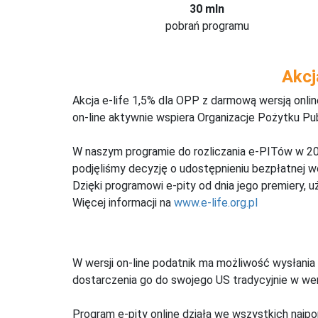
30 mln
pobrań programu
Akcj
Akcja e-life 1,5% dla OPP z darmową wersją onl
on-line aktywnie wspiera Organizacje Pożytku Pu
W naszym programie do rozliczania e-PITów w 20
podjęliśmy decyzję o udostępnieniu bezpłatnej 
Dzięki programowi e-pity od dnia jego premiery, u
Więcej informacji na
www.e-life.org.pl
W wersji on-line podatnik ma możliwość wysłania 
dostarczenia go do swojego US tradycyjnie w wers
Program e-pity online działa we wszystkich najpo