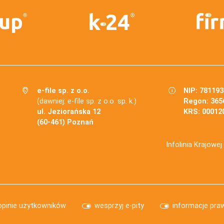
e-file sp. z o.o.
NIP: 78119
(dawniej: e-file sp. z o.o. sp. k.)
Regon: 365
ul. Jeziorańska 12
KRS: 00012
(60-461) Poznań
Infolinia Krajowe
opinie użytkowników
wesprzyj e-pity
informacje pra