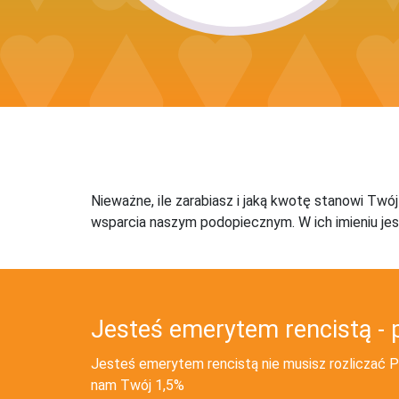
Nieważne, ile zarabiasz i jaką kwotę stanowi Twó
wsparcia naszym podopiecznym. W ich imieniu jes
Jesteś emerytem rencistą - 
Jesteś emerytem rencistą nie musisz rozliczać PI
nam Twój 1,5%