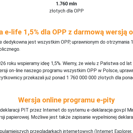
1.760 mln
złotych dla OPP
a e-life 1,5% dla OPP z darmową wersją o
ine dedykowna jest wszystkim OPP, uprawnionym do otrzymania 1
blicznego.
26 roku wspieramy ideę 1,5%. Wiemy, że wielu z Państwa od lat
wersji on-line naszego programu wszystkim OPP w Polsce, upraw
żytkownicy przekazali już ponad 1 760 000 000 złotych dla ponad
Wersja online programu e-pity
deklaracji PIT przez Internet do systemu e-deklaracje.gov.pl M
ji papierowej. Możliwe jest także zapisanie wypełnionej deklarac
pularniejszych przeglądarkach internetowych (Internet Explorer, 