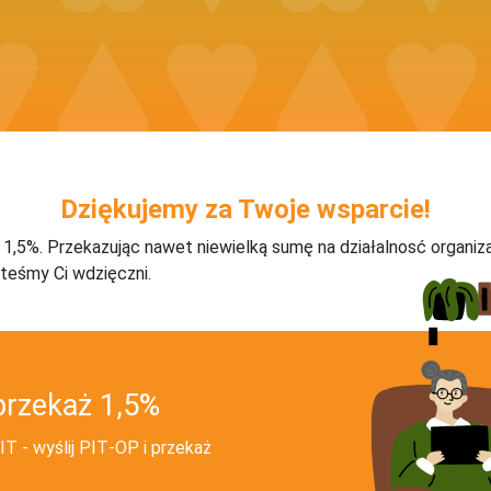
Dziękujemy za Twoje wsparcie!
j 1,5%. Przekazując nawet niewielką sumę na działalnosć organiz
teśmy Ci wdzięczni.
przekaż 1,5%
T - wyślij PIT‑OP i przekaż