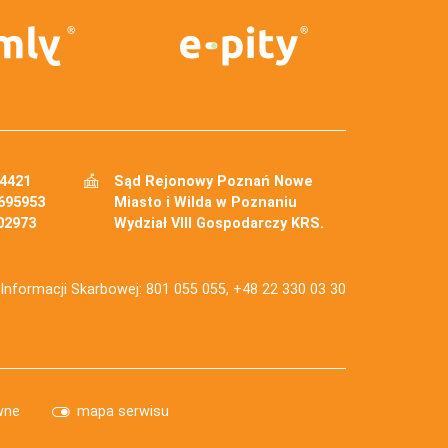
34421
Sąd Rejonowy Poznań Nowe
695953
Miasto i Wilda w Poznaniu
02973
Wydział VIII Gospodarczy KRS.
j Informacji Skarbowej: 801 055 055, +48 22 330 03 30
wne
mapa serwisu