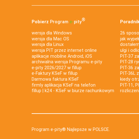
®
Pobierz
Program
e‑
pity
Poradnik
wersja dla Windows
26 sposo
wersja dla Mac OS
jak wypeł
wersja dla Linux
dostałem 
wersja PIT przez internet online
ulgi i odl
aplikacje mobilne Android, iOS
PIT-37 za
archiwalna wersja Programu e-pity
PIT-28 ry
e-pity 2026/2027 w fillup
PIT-36 z
e‑Faktury KSeF w fillup
PIT-36L 
Darmowa faktura KSeF
kiedy ot
firmly aplikacja KSeF na telefon
PIT-11, P
fillup | k24 - KSeF w biurze rachunkowym
rozlicze
Program e-pity® Najlepsze w POLSCE.