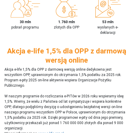
30 mln
1.760 mln
53 mln
pobrań programu
złotych dla OPP
wysłanych e-
deklaracji
Akcja e-life 1,5% dla OPP z darmową
wersją online
Akcja e-life 1,5% dla OPP z darmową wersją online dedykowna jest
wszystkim OPP, uprawnionym do otrzymania 1,5% podatku za 2025 rok.
Program e-pity 2025 on-line aktywnie wspiera Organizacje Pożytku
Publicznego.
W naszym programie do rozliczania e-PITów w 2026 roku wspieramy ideę
1,5%. Wiemy, że wielu z Państwa od lat sympatyzuje i wspiera konkretne
OPP, dlatego podjęliśmy decyzję o udostępnieniu bezpłatnej wersji on-line
naszego programu wszystkim OPP w Polsce, uprawnionym do otrzymania
1,5% podatku za 2025 rok. Dzięki programowi e-pity od dnia jego premiery,
użytkownicy przekazali już ponad 1 760 000 000 złotych dla ponad 9 000
organizacji.