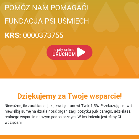
POMÓŻ NAM POMAGAĆ!
FUNDACJA PSI UŚMIECH
KRS:
0000373755
e-pity online
URUCHOM
Dziękujemy za Twoje wsparcie!
Nieważne, ile zarabiasz i jaką kwotę stanowi Twój 1,5%. Przekazując nawet
niewielką sumę na działalnosć organizacji pożytku publicznego, udzielasz
realnego wsparcia naszym podopiecznym. W ich imieniu jesteśmy Ci
wdzięczni.