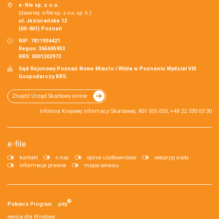
e-file sp. z o.o.
(dawniej: e-file sp. z o.o. sp. k.)
ul. Jeziorańska 12
(60-461) Poznań
NIP: 7811934421
Regon: 365695953
KRS: 0001202973
Sąd Rejonowy Poznań Nowe Miasto i Wilda w Poznaniu Wydział VIII
Gospodarczy KRS.
Znajdź Urząd Skarbowy online
Infolinia Krajowej Informacji Skarbowej: 801 055 055, +48 22 330 03 30
e-file
kontakt
o nas
opinie użytkowników
wesprzyj e-pity
informacje prawne
mapa serwisu
®
Pobierz
Program
e‑
pity
wersja dla Windows