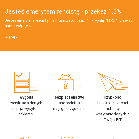
Jesteś emerytem rencistą - przekaż 1,5%
Jesteś emerytem rencistą nie musisz rozliczać PIT - wyślij PIT‑OP i przekaż
nam Twój 1,5%
więcej
wygoda
bezpieczeństwo
szybkość
weryfikacja danych
dane podatnika
brak konieczności
i opcja wysyłki e-
na jego urządzeniu
instalacji
deklaracji
wczytanie danych z
Twój e-PIT