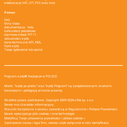
e-deklaracje VAT, CIT, PCC oraz inne
Pomoc
FAQ
filmy Video
dokumentacja - help
kalkulatory podatkowe
darmowy e-book PIT-11
aktualności e-pity
dane techniczne API, XML
Dysk e-pity
Twoje zgłoszenie lub opinia
Program e-pity® Najlepsze w POLSCE.
Marki: "e-pity po prostu" oraz "e-pity Program" są zarejestrowanymi znakami
towarowymi i podlegają ochronie prawnej.
Wszelkie prawa zastrzeżone. Copyright 2009-2026
e-file sp. z o.o.
Serwis ma charakter informacyjny.
Warunki korzystania z serwisu zawarte są w
Regulaminie
i
Polityce Prywatności
.
Serwis wykorzystuje
pliki cookies i inne technologie
.
Modyfikuj Twoje ustawienia prywatności i plików cookies »
Zastrzeżone nazwy i loga firm, zostały użyte wyłącznie w celu identyfikacji.