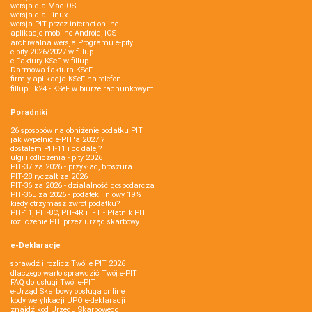
wersja dla Mac OS
wersja dla Linux
wersja PIT przez internet online
aplikacje mobilne Android, iOS
archiwalna wersja Programu e-pity
e-pity 2026/2027 w fillup
e‑Faktury KSeF w fillup
Darmowa faktura KSeF
firmly aplikacja KSeF na telefon
fillup | k24 - KSeF w biurze rachunkowym
Poradniki
26 sposobów na obniżenie podatku PIT
jak wypełnić e-PIT'a 2027 ?
dostałem PIT-11 i co dalej?
ulgi i odliczenia - pity 2026
PIT-37 za 2026 - przykład, broszura
PIT-28 ryczałt za 2026
PIT-36 za 2026 - działalność gospodarcza
PIT-36L za 2026 - podatek liniowy 19%
kiedy otrzymasz zwrot podatku?
PIT-11, PIT-8C, PIT-4R i IFT - Płatnik PIT
rozliczenie PIT przez urząd skarbowy
e-Deklaracje
sprawdź i rozlicz Twój e PIT 2026
dlaczego warto sprawdzić Twój e-PIT
FAQ do usługi Twój e-PIT
e-Urząd Skarbowy obsługa online
kody weryfikacji UPO e-deklaracji
znajdź kod Urzędu Skarbowego