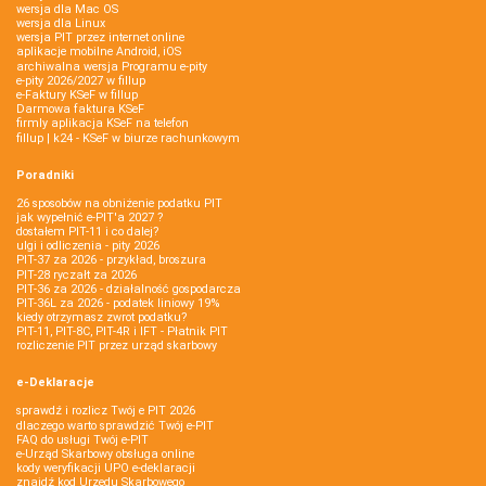
wersja dla Mac OS
wersja dla Linux
wersja PIT przez internet online
aplikacje mobilne Android, iOS
archiwalna wersja Programu e-pity
e-pity 2026/2027 w fillup
e‑Faktury KSeF w fillup
Darmowa faktura KSeF
firmly aplikacja KSeF na telefon
fillup | k24 - KSeF w biurze rachunkowym
Poradniki
26 sposobów na obniżenie podatku PIT
jak wypełnić e-PIT'a 2027 ?
dostałem PIT-11 i co dalej?
ulgi i odliczenia - pity 2026
PIT-37 za 2026 - przykład, broszura
PIT-28 ryczałt za 2026
PIT-36 za 2026 - działalność gospodarcza
PIT-36L za 2026 - podatek liniowy 19%
kiedy otrzymasz zwrot podatku?
PIT-11, PIT-8C, PIT-4R i IFT - Płatnik PIT
rozliczenie PIT przez urząd skarbowy
e-Deklaracje
sprawdź i rozlicz Twój e PIT 2026
dlaczego warto sprawdzić Twój e-PIT
FAQ do usługi Twój e-PIT
e-Urząd Skarbowy obsługa online
kody weryfikacji UPO e-deklaracji
znajdź kod Urzędu Skarbowego