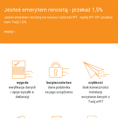
Jesteś emerytem rencistą - przekaż 1,5%
Jesteś emerytem rencistą nie musisz rozliczać PIT - wyślij PIT‑OP i przekaż
nam Twój 1,5%
więcej
wygoda
bezpieczeństwo
szybkość
weryfikacja danych
dane podatnika
brak konieczności
i opcja wysyłki e-
na jego urządzeniu
instalacji
deklaracji
wczytanie danych z
Twój e-PIT