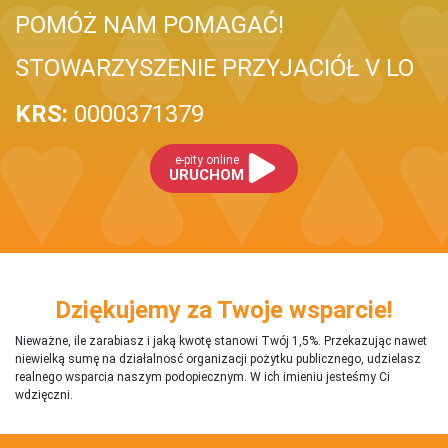
POMÓŻ NAM POMAGAĆ!
STOWARZYSZENIE PRZYJACIÓŁ V LO
KRS:
0000371379
e-pity online
URUCHOM
Dziękujemy za Twoje wsparcie!
Nieważne, ile zarabiasz i jaką kwotę stanowi Twój 1,5%. Przekazując nawet
niewielką sumę na działalnosć organizacji pożytku publicznego, udzielasz
realnego wsparcia naszym podopiecznym. W ich imieniu jesteśmy Ci
wdzięczni.