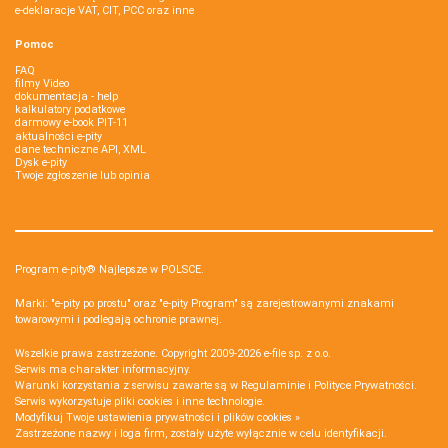
e-deklaracje VAT, CIT, PCC oraz inne
Pomoc
FAQ
filmy Video
dokumentacja - help
kalkulatory podatkowe
darmowy e-book PIT-11
aktualności e-pity
dane techniczne API, XML
Dysk e-pity
Twoje zgłoszenie lub opinia
Program e-pity® Najlepsze w POLSCE.
Marki: "e-pity po prostu" oraz "e-pity Program" są zarejestrowanymi znakami
towarowymi i podlegają ochronie prawnej.
Wszelkie prawa zastrzeżone. Copyright 2009-2026
e-file sp. z o.o.
Serwis ma charakter informacyjny.
Warunki korzystania z serwisu zawarte są w
Regulaminie
i
Polityce Prywatności
.
Serwis wykorzystuje
pliki cookies i inne technologie
.
Modyfikuj Twoje ustawienia prywatności i plików cookies »
Zastrzeżone nazwy i loga firm, zostały użyte wyłącznie w celu identyfikacji.