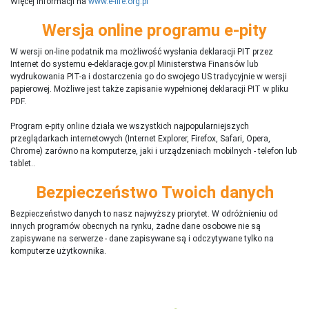
Więcej informacji na
www.e-life.org.pl
Wersja online programu e-pity
W wersji on-line podatnik ma możliwość wysłania deklaracji PIT przez
Internet do systemu e-deklaracje.gov.pl Ministerstwa Finansów lub
wydrukowania PIT-a i dostarczenia go do swojego US tradycyjnie w wersji
papierowej. Możliwe jest także zapisanie wypełnionej deklaracji PIT w pliku
PDF.
Program e-pity online działa we wszystkich najpopularniejszych
przeglądarkach internetowych (Internet Explorer, Firefox, Safari, Opera,
Chrome) zarówno na komputerze, jaki i urządzeniach mobilnych - telefon lub
tablet..
Bezpieczeństwo Twoich danych
Bezpieczeństwo danych to nasz najwyższy priorytet. W odróżnieniu od
innych programów obecnych na rynku,
ż
adne dane osobowe nie są
zapisywane na serwerze - dane zapisywane są i odczytywane tylko na
komputerze użytkownika.