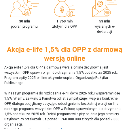
30 mln
1.760 mln
53 mln
pobrań programu
złotych dla OPP
wysłanych e-
deklaracji
Akcja e-life 1,5% dla OPP z darmową
wersją online
Akcja e-life 1,5% dla OPP z darmową wersją online dedykowna jest
wszystkim OPP, uprawnionym do otrzymania 1,5% podatku za 2025 rok.
Program e-pity 2025 on-line aktywnie wspiera Organizacje Pożytku
Publicznego.
W naszym programie do rozliczania e-PITów w 2026 roku wspieramy ideę
1,5%. Wiemy, że wielu z Państwa od lat sympatyzuje i wspiera konkretne
OPP, dlatego podjęliśmy decyzję o udostępnieniu bezpłatnej wersji on-line
naszego programu wszystkim OPP w Polsce, uprawnionym do otrzymania
1,5% podatku za 2025 rok. Dzięki programowi e-pity od dnia jego premiery,
użytkownicy przekazali już ponad 1 760 000 000 złotych dla ponad 9 000
organizacji.