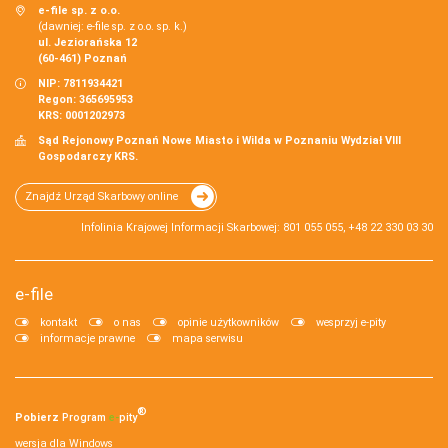
e-file sp. z o.o.
(dawniej: e-file sp. z o.o. sp. k.)
ul. Jeziorańska 12
(60-461) Poznań
NIP: 7811934421
Regon: 365695953
KRS: 0001202973
Sąd Rejonowy Poznań Nowe Miasto i Wilda w Poznaniu Wydział VIII
Gospodarczy KRS.
Znajdź Urząd Skarbowy online
Infolinia Krajowej Informacji Skarbowej: 801 055 055, +48 22 330 03 30
e-file
kontakt
o nas
opinie użytkowników
wesprzyj e-pity
informacje prawne
mapa serwisu
®
Pobierz
Program
e‑
pity
wersja dla Windows