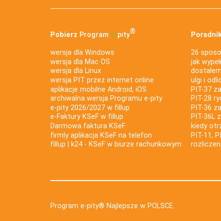
®
Pobierz
Program
e‑
pity
Poradnik
wersja dla Windows
26 sposo
wersja dla Mac OS
jak wypeł
wersja dla Linux
dostałem 
wersja PIT przez internet online
ulgi i odl
aplikacje mobilne Android, iOS
PIT-37 za
archiwalna wersja Programu e-pity
PIT-28 ry
e-pity 2026/2027 w fillup
PIT-36 z
e‑Faktury KSeF w fillup
PIT-36L 
Darmowa faktura KSeF
kiedy ot
firmly aplikacja KSeF na telefon
PIT-11, P
fillup | k24 - KSeF w biurze rachunkowym
rozlicze
Program e-pity® Najlepsze w POLSCE.