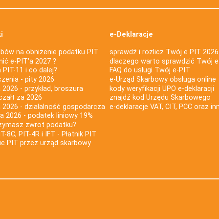
i
e-Deklaracje
bów na obniżenie podatku PIT
sprawdź i rozlicz Twój e PIT 2026
nić e-PIT'a 2027 ?
dlaczego warto sprawdzić Twój e
PIT-11 i co dalej?
FAQ do usługi Twój e-PIT
iczenia - pity 2026
e-Urząd Skarbowy obsługa online
 2026 - przykład, broszura
kody weryfikacji UPO e-deklaracji
czałt za 2026
znajdź kod Urzędu Skarbowego
a 2026 - działalność gospodarcza
e-deklaracje VAT, CIT, PCC oraz in
za 2026 - podatek liniowy 19%
rzymasz zwrot podatku?
IT-8C, PIT-4R i IFT - Płatnik PIT
nie PIT przez urząd skarbowy