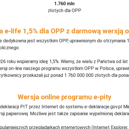
1.760 mln
złotych dla OPP
a e-life 1,5% dla OPP z darmową wersją o
ine dedykowna jest wszystkim OPP, uprawnionym do otrzymania 1
blicznego.
26 roku wspieramy ideę 1,5%. Wiemy, że wielu z Państwa od lat
wersji on-line naszego programu wszystkim OPP w Polsce, upraw
żytkownicy przekazali już ponad 1 760 000 000 złotych dla ponad
Wersja online programu e-pity
deklaracji PIT przez Internet do systemu e-deklaracje.gov.pl M
ji papierowej. Możliwe jest także zapisanie wypełnionej deklarac
pularniejszych przeglądarkach internetowych (Internet Explorer, 