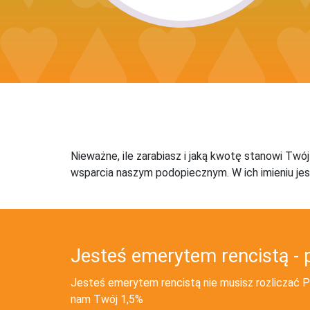
Nieważne, ile zarabiasz i jaką kwotę stanowi Twó
wsparcia naszym podopiecznym. W ich imieniu jes
Jesteś emerytem rencistą - 
Jesteś emerytem rencistą nie musisz rozliczać PI
nam Twój 1,5%