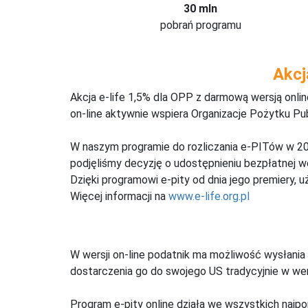
30 mln
pobrań programu
Akcj
Akcja e-life 1,5% dla OPP z darmową wersją onl
on-line aktywnie wspiera Organizacje Pożytku Pu
W naszym programie do rozliczania e-PITów w 20
podjęliśmy decyzję o udostępnieniu bezpłatnej 
Dzięki programowi e-pity od dnia jego premiery, u
Więcej informacji na
www.e-life.org.pl
W wersji on-line podatnik ma możliwość wysłania 
dostarczenia go do swojego US tradycyjnie w wers
Program e-pity online działa we wszystkich najpo