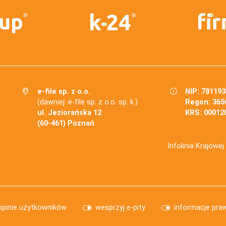
e-file sp. z o.o.
NIP: 78119
(dawniej: e-file sp. z o.o. sp. k.)
Regon: 365
ul. Jeziorańska 12
KRS: 00012
(60-461) Poznań
Infolinia Krajowe
opinie użytkowników
wesprzyj e-pity
informacje pra