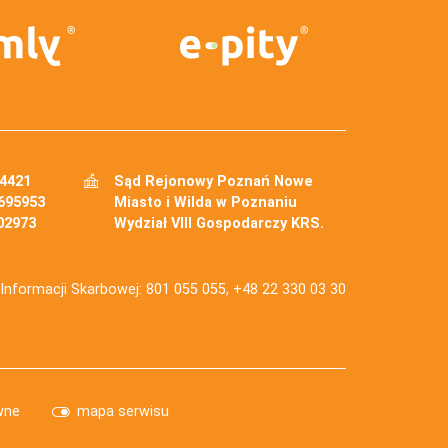
34421
Sąd Rejonowy Poznań Nowe
695953
Miasto i Wilda w Poznaniu
02973
Wydział VIII Gospodarczy KRS.
j Informacji Skarbowej: 801 055 055, +48 22 330 03 30
wne
mapa serwisu