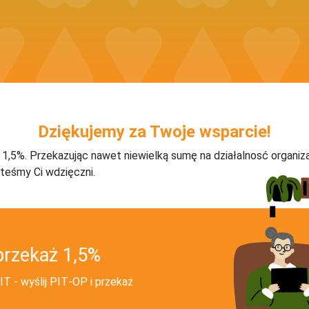
Dziękujemy za Twoje wsparcie!
j 1,5%. Przekazując nawet niewielką sumę na działalnosć organiz
teśmy Ci wdzięczni.
przekaż 1,5%
T - wyślij PIT‑OP i przekaż