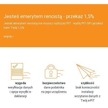
Jesteś emerytem rencistą - przekaż 1,5%
Jesteś emerytem rencistą nie musisz rozliczać PIT - wyślij PIT‑OP i przekaż
nam Twój 1,5%
więcej
wygoda
bezpieczeństwo
szybkość
weryfikacja danych
dane podatnika
brak konieczności
i opcja wysyłki e-
na jego urządzeniu
instalacji
deklaracji
wczytanie danych z
Twój e-PIT