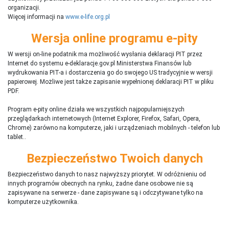
organizacji.
Więcej informacji na
www.e-life.org.pl
Wersja online programu e-pity
W wersji on-line podatnik ma możliwość wysłania deklaracji PIT przez
Internet do systemu e-deklaracje.gov.pl Ministerstwa Finansów lub
wydrukowania PIT-a i dostarczenia go do swojego US tradycyjnie w wersji
papierowej. Możliwe jest także zapisanie wypełnionej deklaracji PIT w pliku
PDF.
Program e-pity online działa we wszystkich najpopularniejszych
przeglądarkach internetowych (Internet Explorer, Firefox, Safari, Opera,
Chrome) zarówno na komputerze, jaki i urządzeniach mobilnych - telefon lub
tablet..
Bezpieczeństwo Twoich danych
Bezpieczeństwo danych to nasz najwyższy priorytet. W odróżnieniu od
innych programów obecnych na rynku,
ż
adne dane osobowe nie są
zapisywane na serwerze - dane zapisywane są i odczytywane tylko na
komputerze użytkownika.