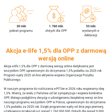
30 mln
1.760 mln
53 mln
pobrań programu
złotych dla OPP
wysłanych e-
deklaracji
Akcja e-life 1,5% dla OPP z darmową
wersją online
Akcja e-life 1,5% dla OPP z darmową wersją online dedykowna jest
wszystkim OPP, uprawnionym do otrzymania 1,5% podatku za 2025 rok.
Program e-pity 2025 on-line aktywnie wspiera Organizacje Pożytku
Publicznego.
W naszym programie do rozliczania e-PITów w 2026 roku wspieramy ideę
1,5%. Wiemy, że wielu z Państwa od lat sympatyzuje i wspiera konkretne
OPP, dlatego podjęliśmy decyzję o udostępnieniu bezpłatnej wersji on-line
naszego programu wszystkim OPP w Polsce, uprawnionym do otrzymania
1,5% podatku za 2025 rok. Dzięki programowi e-pity od dnia jego premiery,
użytkownicy przekazali już ponad 1 760 000 000 złotych dla ponad 9 000