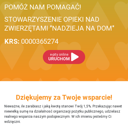
POMÓŻ NAM POMAGAĆ!
STOWARZYSZENIE OPIEKI NAD
ZWIERZĘTAMI "NADZIEJA NA DOM"
KRS:
0000365274
e-pity online
URUCHOM
Dziękujemy za Twoje wsparcie!
Nieważne, ile zarabiasz i jaką kwotę stanowi Twój 1,5%. Przekazując nawet
niewielką sumę na działalnosć organizacji pożytku publicznego, udzielasz
realnego wsparcia naszym podopiecznym. W ich imieniu jesteśmy Ci
wdzięczni.