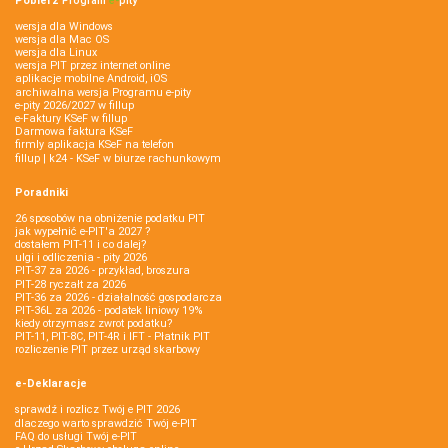
Pobierz
Program
e‑
pity
wersja dla Windows
wersja dla Mac OS
wersja dla Linux
wersja PIT przez internet online
aplikacje mobilne Android, iOS
archiwalna wersja Programu e-pity
e-pity 2026/2027 w fillup
e‑Faktury KSeF w fillup
Darmowa faktura KSeF
firmly aplikacja KSeF na telefon
fillup | k24 - KSeF w biurze rachunkowym
Poradniki
26 sposobów na obniżenie podatku PIT
jak wypełnić e-PIT'a 2027 ?
dostałem PIT-11 i co dalej?
ulgi i odliczenia - pity 2026
PIT-37 za 2026 - przykład, broszura
PIT-28 ryczałt za 2026
PIT-36 za 2026 - działalność gospodarcza
PIT-36L za 2026 - podatek liniowy 19%
kiedy otrzymasz zwrot podatku?
PIT-11, PIT-8C, PIT-4R i IFT - Płatnik PIT
rozliczenie PIT przez urząd skarbowy
e-Deklaracje
sprawdź i rozlicz Twój e PIT 2026
dlaczego warto sprawdzić Twój e-PIT
FAQ do usługi Twój e-PIT