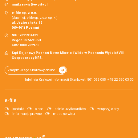
mail:
serwis@e-pity.pl
e-file sp. z o.o.
(dawniej: e-file sp. z o.o. sp. k.)
ul. Jeziorańska 12
(60-461) Poznań
NIP: 7811934421
Regon: 365695953
KRS: 0001202973
Sąd Rejonowy Poznań Nowe Miasto i Wilda w Poznaniu Wydział VIII
Gospodarczy KRS.
Znajdź Urząd Skarbowy online
Infolinia Krajowej Informacji Skarbowej: 801 055 055, +48 22 330 03 30
e-file
kontakt
o nas
opinie użytkowników
wesprzyj e-pity
informacje prawne
mapa serwisu
®