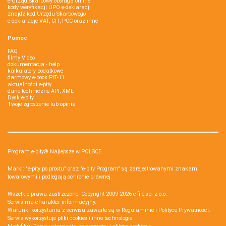
e-Urząd Skarbowy obsługa online
kody weryfikacji UPO e-deklaracji
znajdź kod Urzędu Skarbowego
e-deklaracje VAT, CIT, PCC oraz inne
Pomoc
FAQ
filmy Video
dokumentacja - help
kalkulatory podatkowe
darmowy e-book PIT-11
aktualności e-pity
dane techniczne API, XML
Dysk e-pity
Twoje zgłoszenie lub opinia
Program e-pity® Najlepsze w POLSCE.
Marki: "e-pity po prostu" oraz "e-pity Program" są zarejestrowanymi znakami
towarowymi i podlegają ochronie prawnej.
Wszelkie prawa zastrzeżone. Copyright 2009-2026
e-file sp. z o.o.
Serwis ma charakter informacyjny.
Warunki korzystania z serwisu zawarte są w
Regulaminie
i
Polityce Prywatności
.
Serwis wykorzystuje
pliki cookies i inne technologie
.