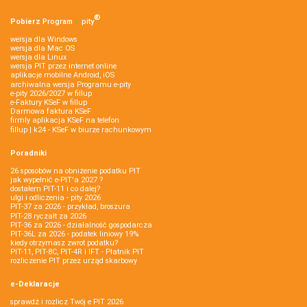
®
Pobierz
Program
e‑
pity
wersja dla Windows
wersja dla Mac OS
wersja dla Linux
wersja PIT przez internet online
aplikacje mobilne Android, iOS
archiwalna wersja Programu e-pity
e-pity 2026/2027 w fillup
e‑Faktury KSeF w fillup
Darmowa faktura KSeF
firmly aplikacja KSeF na telefon
fillup | k24 - KSeF w biurze rachunkowym
Poradniki
26 sposobów na obniżenie podatku PIT
jak wypełnić e-PIT'a 2027 ?
dostałem PIT-11 i co dalej?
ulgi i odliczenia - pity 2026
PIT-37 za 2026 - przykład, broszura
PIT-28 ryczałt za 2026
PIT-36 za 2026 - działalność gospodarcza
PIT-36L za 2026 - podatek liniowy 19%
kiedy otrzymasz zwrot podatku?
PIT-11, PIT-8C, PIT-4R i IFT - Płatnik PIT
rozliczenie PIT przez urząd skarbowy
e-Deklaracje
sprawdź i rozlicz Twój e PIT 2026