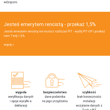
wdzięczni.
Jesteś emerytem rencistą - przekaż 1,5%
Jesteś emerytem rencistą nie musisz rozliczać PIT - wyślij PIT‑OP i przekaż
nam Twój 1,5%
więcej
wygoda
bezpieczeństwo
szybkość
weryfikacja danych
dane podatnika
brak konieczności
i opcja wysyłki e-
na jego urządzeniu
instalacji
deklaracji
wczytanie danych z
Twój e-PIT