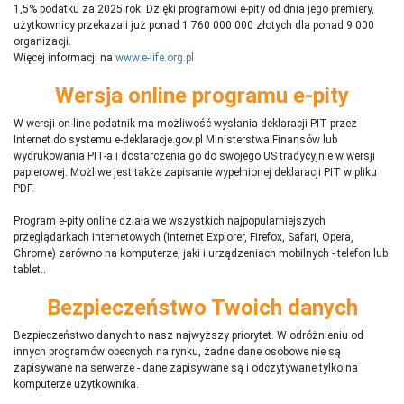
1,5% podatku za 2025 rok. Dzięki programowi e-pity od dnia jego premiery,
użytkownicy przekazali już ponad 1 760 000 000 złotych dla ponad 9 000
organizacji.
Więcej informacji na
www.e-life.org.pl
Wersja online programu e-pity
W wersji on-line podatnik ma możliwość wysłania deklaracji PIT przez
Internet do systemu e-deklaracje.gov.pl Ministerstwa Finansów lub
wydrukowania PIT-a i dostarczenia go do swojego US tradycyjnie w wersji
papierowej. Możliwe jest także zapisanie wypełnionej deklaracji PIT w pliku
PDF.
Program e-pity online działa we wszystkich najpopularniejszych
przeglądarkach internetowych (Internet Explorer, Firefox, Safari, Opera,
Chrome) zarówno na komputerze, jaki i urządzeniach mobilnych - telefon lub
tablet..
Bezpieczeństwo Twoich danych
Bezpieczeństwo danych to nasz najwyższy priorytet. W odróżnieniu od
innych programów obecnych na rynku,
ż
adne dane osobowe nie są
zapisywane na serwerze - dane zapisywane są i odczytywane tylko na
komputerze użytkownika.