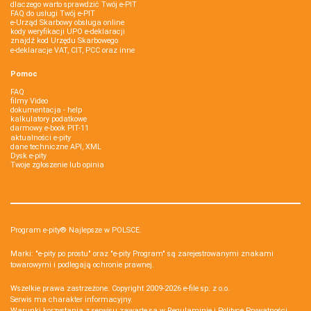
dlaczego warto sprawdzić Twój e-PIT
FAQ do usługi Twój e-PIT
e-Urząd Skarbowy obsługa online
kody weryfikacji UPO e-deklaracji
znajdź kod Urzędu Skarbowego
e-deklaracje VAT, CIT, PCC oraz inne
Pomoc
FAQ
filmy Video
dokumentacja - help
kalkulatory podatkowe
darmowy e-book PIT-11
aktualności e-pity
dane techniczne API, XML
Dysk e-pity
Twoje zgłoszenie lub opinia
Program e-pity® Najlepsze w POLSCE.
Marki: "e-pity po prostu" oraz "e-pity Program" są zarejestrowanymi znakami
towarowymi i podlegają ochronie prawnej.
Wszelkie prawa zastrzeżone. Copyright 2009-2026
e-file sp. z o.o.
Serwis ma charakter informacyjny.
Warunki korzystania z serwisu zawarte są w
Regulaminie
i
Polityce Prywatności
.