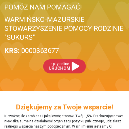
POMÓŻ NAM POMAGAĆ!
WARMIŃSKO-MAZURSKIE
STOWARZYSZENIE POMOCY RODZINIE
"SUKURS"
KRS:
0000363677
e-pity online
URUCHOM
Dziękujemy za Twoje wsparcie!
Nieważne, ile zarabiasz i jaką kwotę stanowi Twój 1,5%. Przekazując nawet
niewielką sumę na działalnosć organizacji pożytku publicznego, udzielasz
realnego wsparcia naszym podopiecznym. W ich imieniu jesteśmy Ci