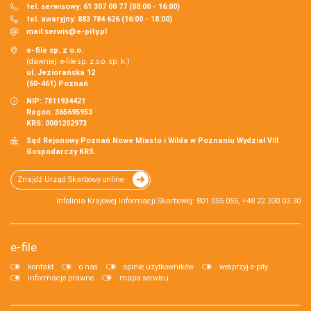
tel. serwisowy: 61 307 00 77 (08:00 - 16:00)
tel. awaryjny: 883 784 626 (16:00 - 18:00)
mail:
serwis@e-pity.pl
e-file sp. z o.o.
(dawniej: e-file sp. z o.o. sp. k.)
ul. Jeziorańska 12
(60-461) Poznań
NIP: 7811934421
Regon: 365695953
KRS: 0001202973
Sąd Rejonowy Poznań Nowe Miasto i Wilda w Poznaniu Wydział VIII
Gospodarczy KRS.
Znajdź Urząd Skarbowy online
Infolinia Krajowej Informacji Skarbowej: 801 055 055, +48 22 330 03 30
e-file
kontakt
o nas
opinie użytkowników
wesprzyj e-pity
informacje prawne
mapa serwisu