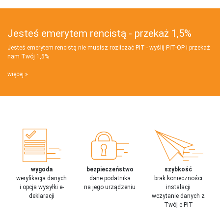
Jesteś emerytem rencistą - przekaż 1,5%
Jesteś emerytem rencistą nie musisz rozliczać PIT - wyślij PIT‑OP i przekaż
nam Twój 1,5%
więcej
wygoda
bezpieczeństwo
szybkość
weryfikacja danych
dane podatnika
brak konieczności
i opcja wysyłki e-
na jego urządzeniu
instalacji
deklaracji
wczytanie danych z
Twój e-PIT