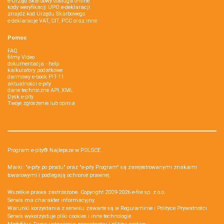
e-Urząd Skarbowy obsługa online
kody weryfikacji UPO e-deklaracji
znajdź kod Urzędu Skarbowego
e-deklaracje VAT, CIT, PCC oraz inne
Pomoc
FAQ
filmy Video
dokumentacja - help
kalkulatory podatkowe
darmowy e-book PIT-11
aktualności e-pity
dane techniczne API, XML
Dysk e-pity
Twoje zgłoszenie lub opinia
Program e-pity® Najlepsze w POLSCE.
Marki: "e-pity po prostu" oraz "e-pity Program" są zarejestrowanymi znakami
towarowymi i podlegają ochronie prawnej.
Wszelkie prawa zastrzeżone. Copyright 2009-2026
e-file sp. z o.o.
Serwis ma charakter informacyjny.
Warunki korzystania z serwisu zawarte są w
Regulaminie
i
Polityce Prywatności
.
Serwis wykorzystuje
pliki cookies i inne technologie
.