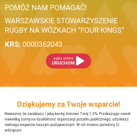
POMÓŻ NAM POMAGAĆ!
WARSZAWSKIE STOWARZYSZENIE
RUGBY NA WÓZKACH "FOUR KINGS"
KRS:
0000362043
e-pity online
URUCHOM
Dziękujemy za Twoje wsparcie!
Nieważne, ile zarabiasz i jaką kwotę stanowi Twój 1,5%. Przekazując nawet
niewielką sumę na działalnosć organizacji pożytku publicznego, udzielasz
realnego wsparcia naszym podopiecznym. W ich imieniu jesteśmy Ci
wdzięczni.