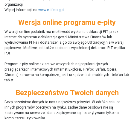
organizacji.
Więcej informacji na
www.e-life.org.pl
Wersja online programu e-pity
W wersji on-line podatnik ma możliwość wysłania deklaracji PIT przez
Internet do systemu e-deklaracje.gov.pl Ministerstwa Finansów lub
wydrukowania PIT-a i dostarczenia go do swojego US tradycyjnie w wersji
papierowej. Możliwe jest także zapisanie wypełnionej deklaracji PIT w pliku
PDF.
Program e-pity online działa we wszystkich najpopularniejszych
przeglądarkach internetowych (Internet Explorer, Firefox, Safari, Opera,
Chrome) zarówno na komputerze, jaki i urządzeniach mobilnych - telefon lub
tablet..
Bezpieczeństwo Twoich danych
Bezpieczeństwo danych to nasz najwyższy priorytet. W odróżnieniu od
innych programów obecnych na rynku,
ż
adne dane osobowe nie są
zapisywane na serwerze - dane zapisywane są i odczytywane tylko na
komputerze użytkownika.