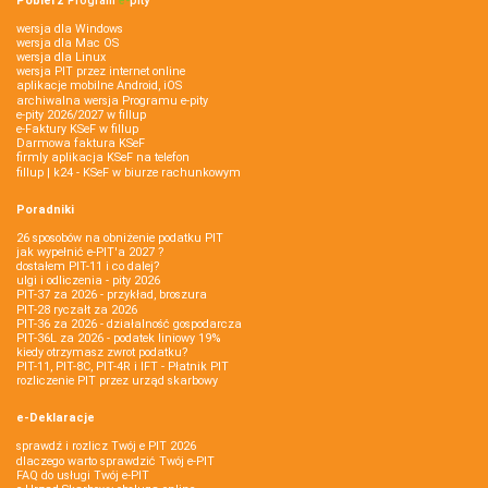
Pobierz
Program
e‑
pity
wersja dla Windows
wersja dla Mac OS
wersja dla Linux
wersja PIT przez internet online
aplikacje mobilne Android, iOS
archiwalna wersja Programu e-pity
e-pity 2026/2027 w fillup
e‑Faktury KSeF w fillup
Darmowa faktura KSeF
firmly aplikacja KSeF na telefon
fillup | k24 - KSeF w biurze rachunkowym
Poradniki
26 sposobów na obniżenie podatku PIT
jak wypełnić e-PIT'a 2027 ?
dostałem PIT-11 i co dalej?
ulgi i odliczenia - pity 2026
PIT-37 za 2026 - przykład, broszura
PIT-28 ryczałt za 2026
PIT-36 za 2026 - działalność gospodarcza
PIT-36L za 2026 - podatek liniowy 19%
kiedy otrzymasz zwrot podatku?
PIT-11, PIT-8C, PIT-4R i IFT - Płatnik PIT
rozliczenie PIT przez urząd skarbowy
e-Deklaracje
sprawdź i rozlicz Twój e PIT 2026
dlaczego warto sprawdzić Twój e-PIT
FAQ do usługi Twój e-PIT