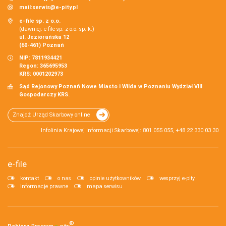
mail:
serwis@e-pity.pl
e-file sp. z o.o.
(dawniej: e-file sp. z o.o. sp. k.)
ul. Jeziorańska 12
(60-461) Poznań
NIP: 7811934421
Regon: 365695953
KRS: 0001202973
Sąd Rejonowy Poznań Nowe Miasto i Wilda w Poznaniu Wydział VIII
Gospodarczy KRS.
Znajdź Urząd Skarbowy online
Infolinia Krajowej Informacji Skarbowej: 801 055 055, +48 22 330 03 30
e-file
kontakt
o nas
opinie użytkowników
wesprzyj e-pity
informacje prawne
mapa serwisu
®