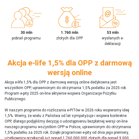
30 mln
1.760 mln
53 mln
pobrań programu
złotych dla OPP
wysłanych e-
deklaracji
Akcja e-life 1,5% dla OPP z darmową
wersją online
Akcja e-life 1,5% dla OPP z darmową wersją online dedykowna jest
wszystkim OPP, uprawnionym do otrzymania 1,5% podatku za 2025 rok.
Program e-pity 2025 on-line aktywnie wspiera Organizacje Pożytku
Publicznego.
W naszym programie do rozliczania e-PITów w 2026 roku wspieramy ideę
1,5%. Wiemy, że wielu z Państwa od lat sympatyzuje i wspiera konkretne
OPP, dlatego podjęliśmy decyzję o udostępnieniu bezpłatnej wersji on-line
naszego programu wszystkim OPP w Polsce, uprawnionym do otrzymania
1,5% podatku za 2025 rok. Dzięki programowi e-pity od dnia jego premiery,
użytkownicy przekazali już ponad 1 760 000 000 złotych dla ponad 9 000