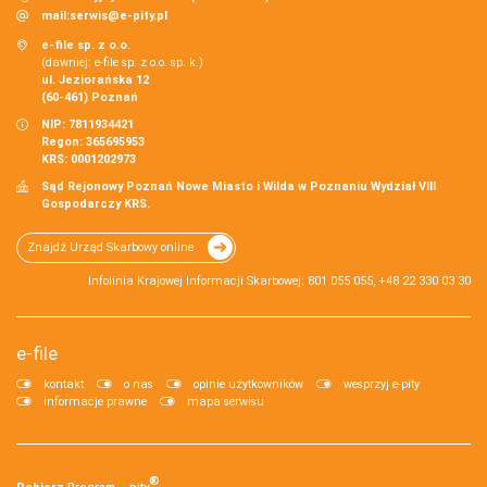
mail:
serwis@e-pity.pl
e-file sp. z o.o.
(dawniej: e-file sp. z o.o. sp. k.)
ul. Jeziorańska 12
(60-461) Poznań
NIP: 7811934421
Regon: 365695953
KRS: 0001202973
Sąd Rejonowy Poznań Nowe Miasto i Wilda w Poznaniu Wydział VIII
Gospodarczy KRS.
Znajdź Urząd Skarbowy online
Infolinia Krajowej Informacji Skarbowej: 801 055 055, +48 22 330 03 30
e-file
kontakt
o nas
opinie użytkowników
wesprzyj e-pity
informacje prawne
mapa serwisu
®