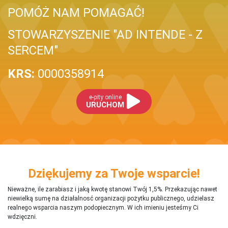
POMÓŻ NAM POMAGAĆ!
STOWARZYSZENIE "AD INTENDE - Z
SERCEM"
KRS:
0000358914
e-pity online
URUCHOM
Dziękujemy za Twoje wsparcie!
Nieważne, ile zarabiasz i jaką kwotę stanowi Twój 1,5%. Przekazując nawet
niewielką sumę na działalnosć organizacji pożytku publicznego, udzielasz
realnego wsparcia naszym podopiecznym. W ich imieniu jesteśmy Ci
wdzięczni.