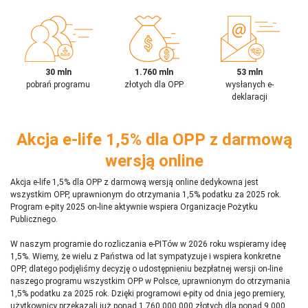
30 mln
1.760 mln
53 mln
pobrań programu
złotych dla OPP
wysłanych e-
deklaracji
Akcja e-life 1,5% dla OPP z darmową
wersją online
Akcja e-life 1,5% dla OPP z darmową wersją online dedykowna jest
wszystkim OPP, uprawnionym do otrzymania 1,5% podatku za 2025 rok.
Program e-pity 2025 on-line aktywnie wspiera Organizacje Pożytku
Publicznego.
W naszym programie do rozliczania e-PITów w 2026 roku wspieramy ideę
1,5%. Wiemy, że wielu z Państwa od lat sympatyzuje i wspiera konkretne
OPP, dlatego podjęliśmy decyzję o udostępnieniu bezpłatnej wersji on-line
naszego programu wszystkim OPP w Polsce, uprawnionym do otrzymania
1,5% podatku za 2025 rok. Dzięki programowi e-pity od dnia jego premiery,
użytkownicy przekazali już ponad 1 760 000 000 złotych dla ponad 9 000