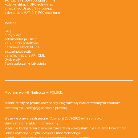
e-Urząd Skarbowy obsługa online
kody weryfikacji UPO e-deklaracji
znajdź kod Urzędu Skarbowego
e-deklaracje VAT, CIT, PCC oraz inne
Pomoc
FAQ
filmy Video
dokumentacja - help
kalkulatory podatkowe
darmowy e-book PIT-11
aktualności e-pity
dane techniczne API, XML
Dysk e-pity
Twoje zgłoszenie lub opinia
Program e-pity® Najlepsze w POLSCE.
Marki: "e-pity po prostu" oraz "e-pity Program" są zarejestrowanymi znakami
towarowymi i podlegają ochronie prawnej.
Wszelkie prawa zastrzeżone. Copyright 2009-2026
e-file sp. z o.o.
Serwis ma charakter informacyjny.
Warunki korzystania z serwisu zawarte są w
Regulaminie
i
Polityce Prywatności
.
Serwis wykorzystuje
pliki cookies i inne technologie
.