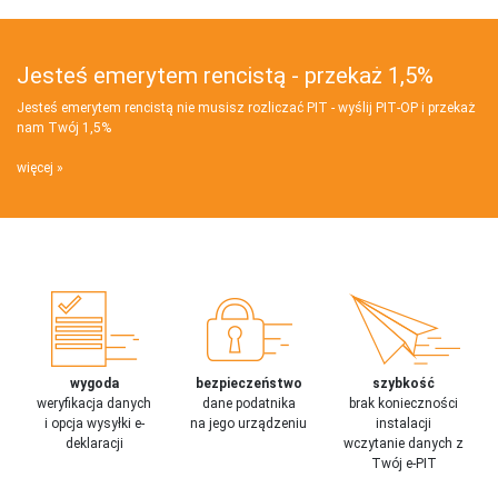
Jesteś emerytem rencistą - przekaż 1,5%
Jesteś emerytem rencistą nie musisz rozliczać PIT - wyślij PIT‑OP i przekaż
nam Twój 1,5%
więcej
wygoda
bezpieczeństwo
szybkość
weryfikacja danych
dane podatnika
brak konieczności
i opcja wysyłki e-
na jego urządzeniu
instalacji
deklaracji
wczytanie danych z
Twój e-PIT