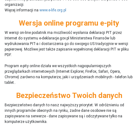
organizacji.
Więcej informacji na
www.e-life.org.pl
Wersja online programu e-pity
W wersji on-line podatnik ma możliwość wysłania deklaracji PIT przez
Internet do systemu e-deklaracje.gov.pl Ministerstwa Finansów lub
wydrukowania PIT-a i dostarczenia go do swojego US tradycyjnie w wersji
papierowej. Możliwe jest także zapisanie wypełnionej deklaracji PIT w pliku
PDF.
Program e-pity online działa we wszystkich najpopularniejszych
przeglądarkach internetowych (Internet Explorer, Firefox, Safari, Opera,
Chrome) zarówno na komputerze, jaki i urządzeniach mobilnych - telefon lub
tablet..
Bezpieczeństwo Twoich danych
Bezpieczeństwo danych to nasz najwyższy priorytet. W odróżnieniu od
innych programów obecnych na rynku,
ż
adne dane osobowe nie są
zapisywane na serwerze - dane zapisywane są i odczytywane tylko na
komputerze użytkownika.