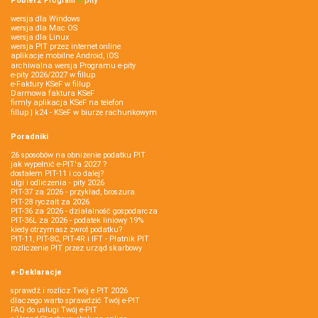
Pobierz
Program
e‑
pity
wersja dla Windows
wersja dla Mac OS
wersja dla Linux
wersja PIT przez internet online
aplikacje mobilne Android, iOS
archiwalna wersja Programu e-pity
e-pity 2026/2027 w fillup
e‑Faktury KSeF w fillup
Darmowa faktura KSeF
firmly aplikacja KSeF na telefon
fillup | k24 - KSeF w biurze rachunkowym
Poradniki
26 sposobów na obniżenie podatku PIT
jak wypełnić e-PIT'a 2027 ?
dostałem PIT-11 i co dalej?
ulgi i odliczenia - pity 2026
PIT-37 za 2026 - przykład, broszura
PIT-28 ryczałt za 2026
PIT-36 za 2026 - działalność gospodarcza
PIT-36L za 2026 - podatek liniowy 19%
kiedy otrzymasz zwrot podatku?
PIT-11, PIT-8C, PIT-4R i IFT - Płatnik PIT
rozliczenie PIT przez urząd skarbowy
e-Deklaracje
sprawdź i rozlicz Twój e PIT 2026
dlaczego warto sprawdzić Twój e-PIT
FAQ do usługi Twój e-PIT